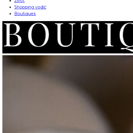
Život
Shopping vodič
Boutiques