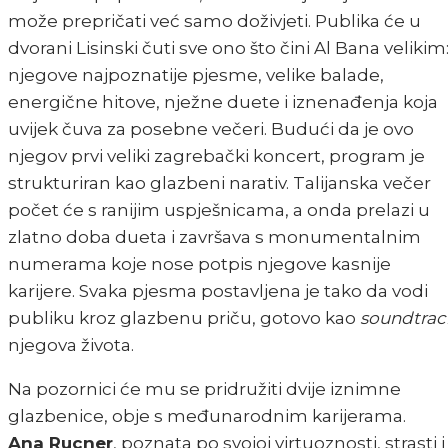
može prepričati već samo doživjeti. Publika će u
dvorani Lisinski čuti sve ono što čini Al Bana velikim
njegove najpoznatije pjesme, velike balade,
energične hitove, nježne duete i iznenađenja koja
uvijek čuva za posebne večeri. Budući da je ovo
njegov prvi veliki zagrebački koncert, program je
strukturiran kao glazbeni narativ. Talijanska večer
počet će s ranijim uspješnicama, a onda prelazi u
zlatno doba dueta i završava s monumentalnim
numerama koje nose potpis njegove kasnije
karijere. Svaka pjesma postavljena je tako da vodi
publiku kroz glazbenu priču, gotovo kao
soundtrac
njegova života.
Na pozornici će mu se pridružiti dvije iznimne
glazbenice, obje s međunarodnim karijerama.
Ana Rucner
, poznata po svojoj virtuoznosti, strasti i