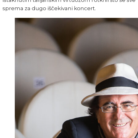
istaknutim talijanskim virtuozom i otkrili što se sve
sprema za dugo iščekivani koncert.