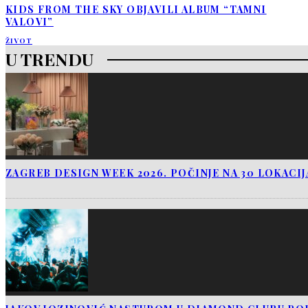
KIDS FROM THE SKY OBJAVILI ALBUM “TAMNI
VALOVI”
ŽIVOT
U TRENDU
ZAGREB DESIGN WEEK 2026. POČINJE NA 30 LOKACI