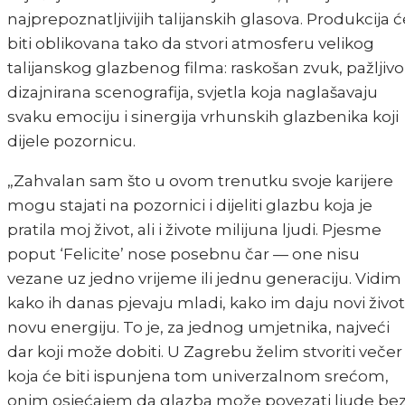
najprepoznatljivijih talijanskih glasova. Produkcija ć
biti oblikovana tako da stvori atmosferu velikog
talijanskog glazbenog filma: raskošan zvuk, pažljivo
dizajnirana scenografija, svjetla koja naglašavaju
svaku emociju i sinergija vrhunskih glazbenika koji
dijele pozornicu.
„Zahvalan sam što u ovom trenutku svoje karijere
mogu stajati na pozornici i dijeliti glazbu koja je
pratila moj život, ali i živote milijuna ljudi. Pjesme
poput ‘Felicite’ nose posebnu čar — one nisu
vezane uz jedno vrijeme ili jednu generaciju. Vidim
kako ih danas pjevaju mladi, kako im daju novi život 
novu energiju. To je, za jednog umjetnika, najveći
dar koji može dobiti. U Zagrebu želim stvoriti večer
koja će biti ispunjena tom univerzalnom srećom,
onim osjećajem da glazba može povezati ljude be