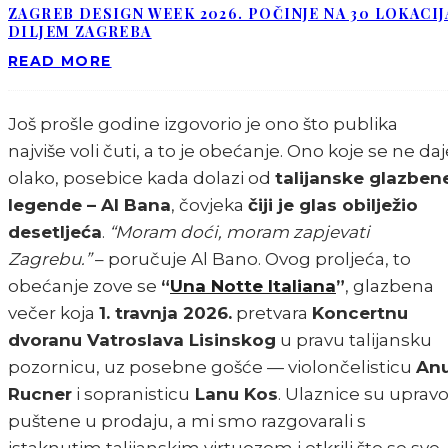
ZAGREB DESIGN WEEK 2026. POČINJE NA 30 LOKACIJ
DILJEM ZAGREBA
READ MORE
Još prošle godine izgovorio je ono što publika
najviše voli čuti, a to je obećanje. Ono koje se ne daj
olako, posebice kada dolazi od
talijanske glazben
legende – Al Bana
, čovjeka
čiji je glas obilježio
desetljeća
.
“Moram doći, moram zapjevati
Zagrebu.”
– poručuje Al Bano. Ovog proljeća, to
obećanje zove se
“
Una Notte Italiana
”
, glazbena
večer koja
1. travnja 2026.
pretvara
Koncertnu
dvoranu Vatroslava Lisinskog
u pravu talijansku
pozornicu, uz posebne gošće — violončelisticu
An
Rucner
i sopranisticu
Lanu Kos
. Ulaznice su uprav
puštene u prodaju, a mi smo razgovarali s