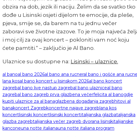
obzira na dob, jezik ili naciju. Želim da se svatko tko
dođe u Lisinski osjeti dijelom te emocije, da pleše,
pjeva, smije se, da barem na tu jednu večer
zaboravi sve životne izazove. To je moja najveća želj
i moj cilj za ovaj koncert – pokloniti vam noć koju
ćete pamtiti.“ – zaključio je Al Bano.
Ulaznice su dostupne na:
Lisinski – ulaznice.
al bano
al bano 2026
al bano ana rucner
al bano i gošće ana rucne
lana kos
al bano koncert u lisinskom 2026
al bano koncert
zagreb
al bano live nastup zagreb
al bano ulaznice
al bano
zagreb
al bano zagreb prva glazbena večer
felicita al bano
gdje
kupiti ulaznice za al bana
glazbena događanja zagreb
hitovi al
bana
koncert Zagreb
koncertne najave zagreb
lana kos
koncert
lisinski koncert
lisinski koncerti
talijanska glazba
talijanska
glazba zagreb
talijanska večer zagreb dvorana lisinski
talijanske
kancone
una notte italiana
una notte italiana program