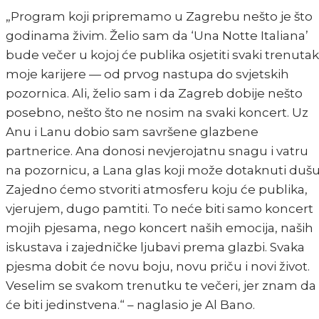
„Program koji pripremamo u Zagrebu nešto je što
godinama živim. Želio sam da ‘Una Notte Italiana’
bude večer u kojoj će publika osjetiti svaki trenutak
moje karijere — od prvog nastupa do svjetskih
pozornica. Ali, želio sam i da Zagreb dobije nešto
posebno, nešto što ne nosim na svaki koncert. Uz
Anu i Lanu dobio sam savršene glazbene
partnerice. Ana donosi nevjerojatnu snagu i vatru
na pozornicu, a Lana glas koji može dotaknuti dušu
Zajedno ćemo stvoriti atmosferu koju će publika,
vjerujem, dugo pamtiti. To neće biti samo koncert
mojih pjesama, nego koncert naših emocija, naših
iskustava i zajedničke ljubavi prema glazbi. Svaka
pjesma dobit će novu boju, novu priču i novi život.
Veselim se svakom trenutku te večeri, jer znam da
će biti jedinstvena.“ – naglasio je Al Bano.