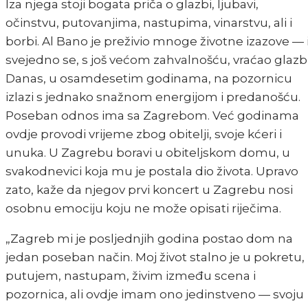
Iza njega stoji bogata priča o glazbi, ljubavi,
očinstvu, putovanjima, nastupima, vinarstvu, ali i
borbi. Al Bano je preživio mnoge životne izazove — 
svejedno se, s još većom zahvalnošću, vraćao glazbi
Danas, u osamdesetim godinama, na pozornicu
izlazi s jednako snažnom energijom i predanošću.
Poseban odnos ima sa Zagrebom. Već godinama
ovdje provodi vrijeme zbog obitelji, svoje kćeri i
unuka. U Zagrebu boravi u obiteljskom domu, u
svakodnevici koja mu je postala dio života. Upravo
zato, kaže da njegov prvi koncert u Zagrebu nosi
osobnu emociju koju ne može opisati riječima.
„Zagreb mi je posljednjih godina postao dom na
jedan poseban način. Moj život stalno je u pokretu,
putujem, nastupam, živim između scena i
pozornica, ali ovdje imam ono jedinstveno — svoju