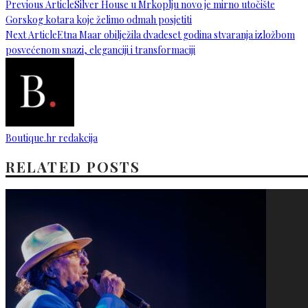
Previous Article
Silver House u Mrkoplju novo je mirno utočište
Gorskog kotara koje želimo odmah posjetiti
Next Article
Etna Maar obilježila dvadeset godina stvaranja izložbom
posvećenom snazi, eleganciji i transformaciji
Boutique.hr redakcija
RELATED POSTS