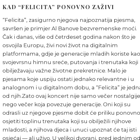
KAD “FELICITA” PONOVNO ZAŽIVI
“Felicita”, zasigurno njegova najpoznatija pjesma,
savršen je primjer Al Banove bezvremenske moći.
Čak i danas, više od četrdeset godina nakon što je
osvojila Europu, živi novi život na digitalnim
platformama, gdje je generacije mladih koriste ka
svojevrsnu himnu sreće, putovanja i trenutaka koji
obilježavaju važne životne prekretnice. Malo je
pjesama koje uspiju ostati jednako relevantne i u
analognom i u digitalnom dobu, a “Felicita” je jedn
od njih.Zato ovaj koncert nije samo večer nostalgije
nego večer koja povezuje generacije. Oni koji su
odrasli uz njegove pjesme dobit će priliku ponovn
osjetiti toplinu trenutaka koji su obilježili njihove
mladosti, a njihova djeca i unuci upoznat će taj isti
osjećaj — ali uživo. U velikoj dvorani, pred jednim o