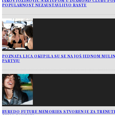
JAKOV JOZINOVIĆ NASTUPOM U DIAMOND CLUBU PO
POPULARNOST NEZAUSTAVLJIVO RASTE
POZNATA LICA OKUPILA SU SE NA JOŠ JEDNOM MUL
PARTYJU
BYREDO FUTURE MEMORIES STVOREN JE ZA TRENUTK