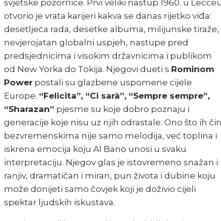
svjetske pozornice. Prvi veliki nastup 1960. u Lecce
otvorio je vrata karijeri kakva se danas rijetko viđa:
desetljeća rada, desetke albuma, milijunske tiraže,
nevjerojatan globalni uspjeh, nastupe pred
predsjednicima i visokim državnicima i publikom
od New Yorka do Tokija. Njegovi dueti s
Rominom
Power
postali su glazbene uspomene cijele
Europe.
“Felicita”, “Ci sarà”, “Sempre sempre”,
“Sharazan”
pjesme su koje dobro poznaju i
generacije koje nisu uz njih odrastale. Ono što ih čin
bezvremenskima nije samo melodija, već toplina i
iskrena emocija koju Al Bano unosi u svaku
interpretaciju. Njegov glas je istovremeno snažan i
ranjiv, dramatičan i miran, pun života i dubine koju
može donijeti samo čovjek koji je doživio cijeli
spektar ljudskih iskustava.