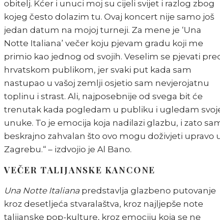
obitelj. Kćer i unuci moj su cijeli svijet i razlog zbog
kojeg često dolazim tu. Ovaj koncert nije samo još
jedan datum na mojoj turneji. Za mene je ‘Una
Notte Italiana’ večer koju pjevam gradu koji me
primio kao jednog od svojih. Veselim se pjevati pre
hrvatskom publikom, jer svaki put kada sam
nastupao u vašoj zemlji osjetio sam nevjerojatnu
toplinu i strast. Ali, najposebnije od svega bit će
trenutak kada pogledam u publiku i ugledam svoj
unuke. To je emocija koja nadilazi glazbu, i zato sa
beskrajno zahvalan što ovo mogu doživjeti upravo 
Zagrebu.“ – izdvojio je Al Bano.
VEČER TALIJANSKE KANCONE
Una Notte Italiana
predstavlja glazbeno putovanje
kroz desetljeća stvaralaštva, kroz najljepše note
talijanske pop-kulture, kroz emociju koja se ne