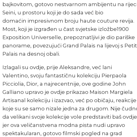
bajkovitom, gotovo nestvarnom ambijentu na rijec
Seini, u prostoru koji je do sada već bio
domaćin impresivnom broju haute couture revija.
Most, koji je izgrađen u čast svjetske izložbe1900
Exposition Universelle, prepoznatljivi je dio pariške
panorame, povezujući Grand Palais na lijevoj s Petit
Palais na desnoj obali.
Izlagali su ovdje, prije Aleksandre, već lani
Valentino, svoju fantastičnu kolekciju Pierpaola
Picciolia, Dior, a najrecentnije, ove godine John
Galliano upravo je ovdje prikazao Maison Margiela
Artisanal kolekciju i izazvao, već po običaju, reakcije
koje su se samo nizale jedna za drugom. Nije čudn
da velikani svoje kolekcije vole predstaviti baš ovdje
jer ova veličanstvena modna pista nudi upravo
spektakularan, gotovo filmski pogled na grad