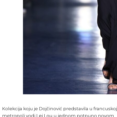
Kolekcija koju je Dojčinović predstavila u francuskoj
metropoli vodi
Lei Lou
u jednom potpuno novom