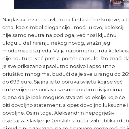
Naglasak je zato stavljen na fantastične krojeve, a t
crna, kao simbol elegancije i moći, u ovoj kolekciji
nije samo neutralna podloga, već nosi ključnu
ulogu u definiranju nekog novog, snažnijeg i
modernijeg izgleda. Valja napomenuti i da kolekcij
nije couture, već pret-a-porter capsule, što znači d
je sve prikazano apsolutno nosivo i apsolutno
priuštivo mnogima, budući da je sve u rangu od 26
do 699 eura. Sjajna je to poruka svijetu koji se već
duže vrijeme suočava sa sumanutim divljanjima
cijena da je ipak moguće stvarati kolekcije koje će
biti dovoljno statement, a opet dovoljno luksuzne i
povoljne. Osim toga, Aleksandrin nepogrješivi
osjećaj za slavljenje ženskih silueta svih oblika i dob
ni ovdje nije zakazao, pa se s pravom može reći da j