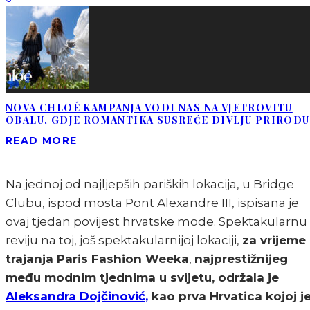
NOVA CHLOÉ KAMPANJA VODI NAS NA VJETROVITU
OBALU, GDJE ROMANTIKA SUSREĆE DIVLJU PRIRODU
READ MORE
Na jednoj od najljepših pariških lokacija, u Bridge
Clubu, ispod mosta Pont Alexandre III, ispisana je
ovaj tjedan povijest hrvatske mode. Spektakularnu
reviju na toj, još spektakularnijoj lokaciji,
za vrijeme
trajanja Paris Fashion Weeka
,
najprestižnijeg
među modnim tjednima u svijetu, održala je
Aleksandra Dojčinović,
kao prva Hrvatica kojoj j