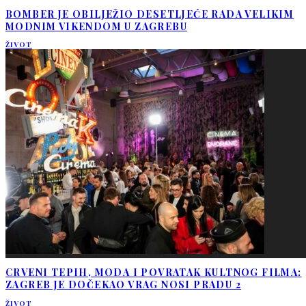
BOMBER JE OBILJEŽIO DESETLJEĆE RADA VELIKIM
MODNIM VIKENDOM U ZAGREBU
ŽIVOT
CRVENI TEPIH, MODA I POVRATAK KULTNOG FILMA:
ZAGREB JE DOČEKAO VRAG NOSI PRADU 2
ŽIVOT