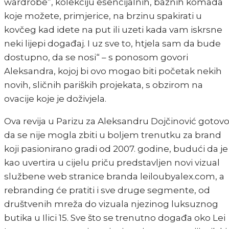
wardrobe”, kolekciju esencijalnih, baznih komada
koje možete, primjerice, na brzinu spakirati u
kovčeg kad idete na put ili uzeti kada vam iskrsne
neki lijepi događaj. I uz sve to, htjela sam da bude
dostupno, da se nosi“ – s ponosom govori
Aleksandra, kojoj bi ovo mogao biti početak nekih
novih, sličnih pariških projekata, s obzirom na
ovacije koje je doživjela.
Ova revija u Parizu za Aleksandru Dojčinović gotov
da se nije mogla zbiti u boljem trenutku za brand
koji pasionirano gradi od 2007. godine, budući da je
kao uvertira u cijelu priču predstavljen novi vizual
službene web stranice branda leiloubyalex.com, a
rebranding će pratiti i sve druge segmente, od
društvenih mreža do vizuala njezinog luksuznog
butika u Ilici 15. Sve što se trenutno događa oko Lei