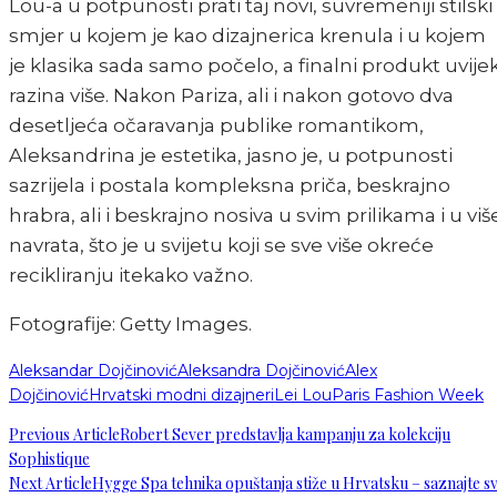
Lou-a u potpunosti prati taj novi, suvremeniji stilski
smjer u kojem je kao dizajnerica krenula i u kojem
je klasika sada samo počelo, a finalni produkt uvije
razina više. Nakon Pariza, ali i nakon gotovo dva
desetljeća očaravanja publike romantikom,
Aleksandrina je estetika, jasno je, u potpunosti
sazrijela i postala kompleksna priča, beskrajno
hrabra, ali i beskrajno nosiva u svim prilikama i u viš
navrata, što je u svijetu koji se sve više okreće
recikliranju itekako važno.
Fotografije: Getty Images.
Aleksandar Dojčinović
Aleksandra Dojčinović
Alex
Dojčinović
Hrvatski modni dizajneri
Lei Lou
Paris Fashion Week
Previous Article
Robert Sever predstavlja kampanju za kolekciju
Sophistique
Next Article
Hygge Spa tehnika opuštanja stiže u Hrvatsku – saznajte s