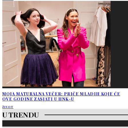
MOJA MATURALNA VEČER: PRIČE MLADIH KOJE ĆE
OVE GODINE ZASJATI U HNK-U
ŽIVOT
U TRENDU