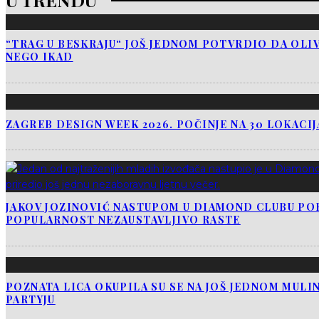
“TRAG U BESKRAJU“ JOŠ JEDNOM POTVRDIO DA OLIV
NEGO IKAD
ZAGREB DESIGN WEEK 2026. POČINJE NA 30 LOKACI
JAKOV JOZINOVIĆ NASTUPOM U DIAMOND CLUBU PO
POPULARNOST NEZAUSTAVLJIVO RASTE
POZNATA LICA OKUPILA SU SE NA JOŠ JEDNOM MUL
PARTYJU