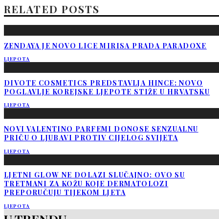
RELATED POSTS
ZENDAYA JE NOVO LICE MIRISA PRADA PARADOXE
LJEPOTA
DIVOTE COSMETICS PREDSTAVLJA HINCE: NOVO
POGLAVLJE KOREJSKE LJEPOTE STIŽE U HRVATSKU
LJEPOTA
NOVI VALENTINO PARFEMI DONOSE SENZUALNU
PRIČU O LJUBAVI PROTIV CIJELOG SVIJETA
LJEPOTA
LJETNI GLOW NE DOLAZI SLUČAJNO: OVO SU
TRETMANI ZA KOŽU KOJE DERMATOLOZI
PREPORUČUJU TIJEKOM LJETA
LJEPOTA
U TRENDU