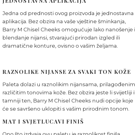
JEDNOSTAVNA APLIKACIJA
Jedna od prednosti ovog proizvoda je jednostavna
aplikacija. Bez obzira na vaše vještine šminkanja,
Barry M Chisel Cheeks omogućuje lako nanošenje 
blendanje nijansi, stvarajući prirodan izgled ili
dramatične konture, ovisno o vašim željama.
RAZNOLIKE NIJANSE ZA SVAKI TON KOŽE
Paleta dolazi u raznolikim nijansama, prilagođeni
različitim tonovima kože. Bez obzira jeste li svijetliji il
tamniji ten, Barry M Chisel Cheeks nudi opcije koje
će se savršeno uklopiti s vašim prirodnim tonom.
MAT I SVJETLUCAVI FINIŠ
Ono što izdvaja ovu paletu je raznolikost finiša