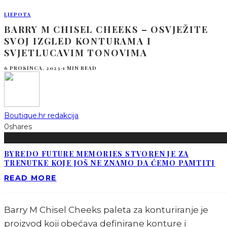
LJEPOTA
BARRY M CHISEL CHEEKS – OSVJEŽITE
SVOJ IZGLED KONTURAMA I
SVJETLUCAVIM TONOVIMA
6 PROSINCA, 2023
·
1 MIN READ
Boutique.hr redakcija
0
shares
BYREDO FUTURE MEMORIES STVOREN JE ZA
TRENUTKE KOJE JOŠ NE ZNAMO DA ĆEMO PAMTITI
READ MORE
Barry M Chisel Cheeks paleta za konturiranje je
proizvod koji obećava definirane konture i