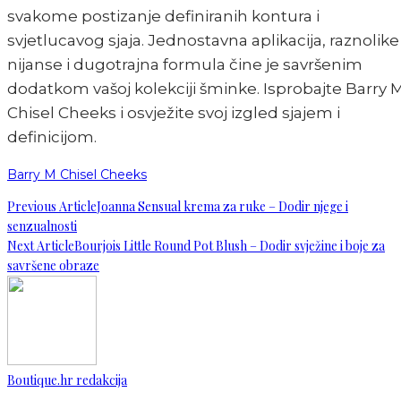
svakome postizanje definiranih kontura i
svjetlucavog sjaja. Jednostavna aplikacija, raznolike
nijanse i dugotrajna formula čine je savršenim
dodatkom vašoj kolekciji šminke. Isprobajte Barry 
Chisel Cheeks i osvježite svoj izgled sjajem i
definicijom.
Barry M Chisel Cheeks
Previous Article
Joanna Sensual krema za ruke – Dodir njege i
senzualnosti
Next Article
Bourjois Little Round Pot Blush – Dodir svježine i boje za
savršene obraze
Boutique.hr redakcija