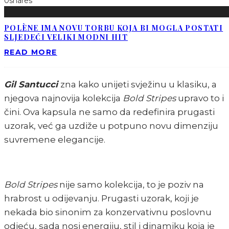
0
shares
POLÈNE IMA NOVU TORBU KOJA BI MOGLA POSTATI
SLJEDEĆI VELIKI MODNI HIT
READ MORE
Gil Santucci
zna kako unijeti svježinu u klasiku, a
njegova najnovija kolekcija
Bold Stripes
upravo to i
čini. Ova kapsula ne samo da redefinira prugasti
uzorak, već ga uzdiže u potpuno novu dimenziju
suvremene elegancije.
Bold Stripes
nije samo kolekcija, to je poziv na
hrabrost u odijevanju. Prugasti uzorak, koji je
nekada bio sinonim za konzervativnu poslovnu
odjeću, sada nosi energiju, stil i dinamiku koja je