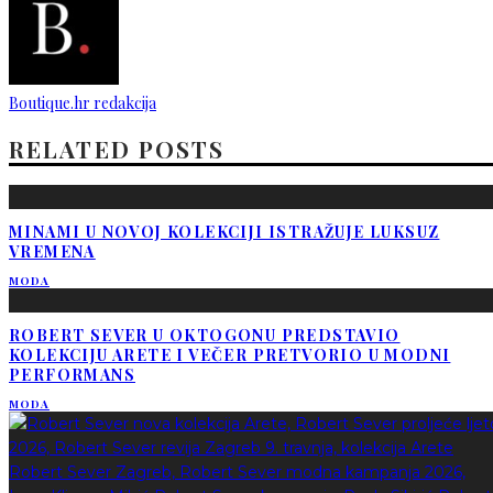
Boutique.hr redakcija
RELATED POSTS
MINAMI U NOVOJ KOLEKCIJI ISTRAŽUJE LUKSUZ
VREMENA
MODA
ROBERT SEVER U OKTOGONU PREDSTAVIO
KOLEKCIJU ARETE I VEČER PRETVORIO U MODNI
PERFORMANS
MODA