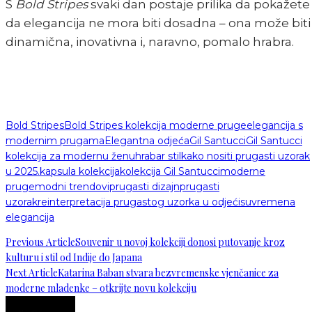
S
Bold Stripes
svaki dan postaje prilika da pokažete
da elegancija ne mora biti dosadna – ona može biti
dinamična, inovativna i, naravno, pomalo hrabra.
Bold Stripes
Bold Stripes kolekcija moderne pruge
elegancija s
modernim prugama
Elegantna odjeća
Gil Santucci
Gil Santucci
kolekcija za modernu ženu
hrabar stil
kako nositi prugasti uzorak
u 2025.
kapsula kolekcija
kolekcija Gil Santucci
moderne
pruge
modni trendovi
prugasti dizajn
prugasti
uzorak
reinterpretacija prugastog uzorka u odjeći
suvremena
elegancija
Previous Article
Souvenir u novoj kolekciji donosi putovanje kroz
kulturu i stil od Indije do Japana
Next Article
Katarina Baban stvara bezvremenske vjenčanice za
moderne mladenke – otkrijte novu kolekciju