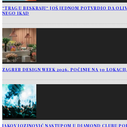
“TRAG U BESKRAJU“ JOŠ JEDNOM POTVRDIO DA OLIV
NEGO IKAD
ZAGREB DESIGN WEEK 2026. POČINJE NA 30 LOKACI
JAKOV JOZINOVIĆ NASTUPOM U DIAMOND CLUBU PO