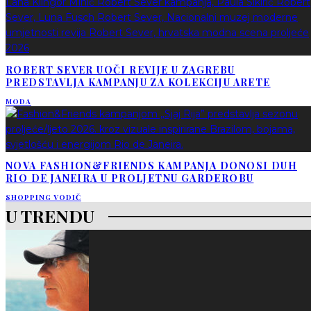
ROBERT SEVER UOČI REVIJE U ZAGREBU
PREDSTAVLJA KAMPANJU ZA KOLEKCIJU ARETE
MODA
NOVA FASHION&FRIENDS KAMPANJA DONOSI DUH
RIO DE JANEIRA U PROLJETNU GARDEROBU
SHOPPING VODIČ
U TRENDU