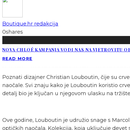
Boutique.hr redakcija
0
shares
NOVA CHLOÉ KAMPANJA VODI NAS NA VJETROVITU O
READ MORE
Poznati dizajner Christian Louboutin, čije su crv
naočale. Svi znaju kako je Louboutin koristio crv
detalj bio je ključan u njegovom ulasku na tržišt
Ove godine, Louboutin je udružio snage s Marcol
optičkih naočala. Kolekcija, koja uključuje deve