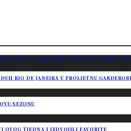
DUH RIO DE JANEIRA U PROLJETNU GARDEROB
NOVU SEZONU
TI OVOG TJEDNA I IZDVOJILI FAVORITE