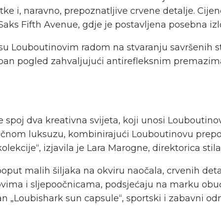
ke i, naravno, prepoznatljive crvene detalje. Cije
Saks Fifth Avenue, gdje je postavljena posebna i
 su Louboutinovim radom na stvaranju savršenih str
oban pogled zahvaljujući antirefleksnim premazi
je spoj dva kreativna svijeta, koji unosi Louboutin
ničnom luksuzu, kombinirajući Louboutinovu prep
lekcije“, izjavila je Lara Marogne, direktorica stil
put malih šiljaka na okviru naočala, crvenih detal
ovima i sljepoočnicama, podsjećaju na marku obuće
an „Loubishark sun capsule“, sportski i zabavni 