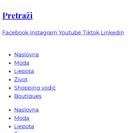
Pretraži
Facebook
Instagram
Youtube
Tiktok
Linkedin
Naslovna
Moda
Ljepota
Život
Shopping vodič
Boutiques
Naslovna
Moda
Ljepota