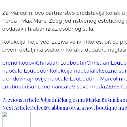
Za Marcolin, ovo partnerstvo predstavlja korak u
Forda i Max Mare. Zbog jedinstvenog estetickog 
dodatak i hrabar izraz osobnog stila.
Kolekcija, koja već izaziva veliki interes, bit ć
crveni detalji na svakom koraku dodatno naglasiti
brend kodovi
Christian Louboutin
Christian Loubo
naočale Louboutin
kolekcija naočala
luksuzne su
trendovi
najnovije naočale Louboutin i Marcolin
n
Louboutin
sunčane naočale
Visoka moda
ZEISS le
Previous Article
Pobjednička pjesma Marka Bošnjaka za
Next Article
Dolce&Gabbana otvara novi boutique na