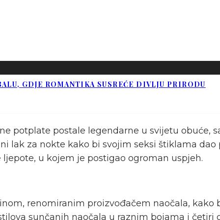
BALU, GDJE ROMANTIKA SUSREĆE DIVLJU PRIRODU
ene potplate postale legendarne u svijetu obuće, s
eni lak za nokte kako bi svojim seksi štiklama dao
e ljepote, u kojem je postigao ogroman uspjeh.
inom, renomiranim proizvođačem naočala, kako bi 
t stilova sunčanih naočala u raznim bojama i četir