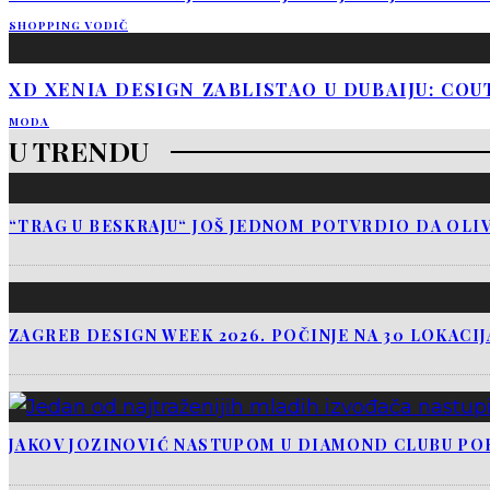
SHOPPING VODIČ
XD XENIA DESIGN ZABLISTAO U DUBAIJU: COU
MODA
U TRENDU
“TRAG U BESKRAJU“ JOŠ JEDNOM POTVRDIO DA OLIV
ZAGREB DESIGN WEEK 2026. POČINJE NA 30 LOKACI
JAKOV JOZINOVIĆ NASTUPOM U DIAMOND CLUBU PO