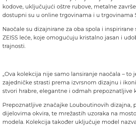
kodove, uključujući oštre rubove, metalne završet
dostupni su u online trgovinama i u trgovinama 
Naočale su dizajnirane za oba spola i inspirirane
ZEISS leće, koje omogućuju kristalno jasan i ud
trajnosti.
„Ova kolekcija nije samo lansiranje naočala – to 
zajedničke strasti prema izvrsnom dizajnu i iko
stvori hrabre, elegantne i odmah prepoznatljive ko
Prepoznatljive značajke Louboutinovih dizajna, po
dijelovima okvira, te mrežastih uzoraka na most
modela. Kolekcija također uključuje model nazv