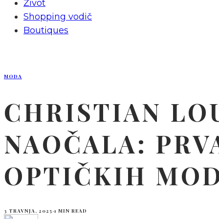
Život
Shopping vodič
Boutiques
MODA
CHRISTIAN LOU
NAOČALA: PRV
OPTIČKIH MO
3 TRAVNJA, 2025
·
1 MIN READ