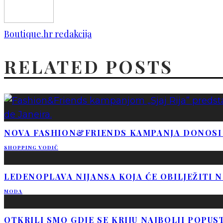
Boutique.hr redakcija
RELATED POSTS
NOVA FASHION&FRIENDS KAMPANJA DONOSI 
SHOPPING VODIČ
LEDENOPLAVA NIJANSA KOJA ĆE OBILJEŽITI 
MODA
OTKRILI SMO GDJE SE KRIJU NAJBOLJI POPUS