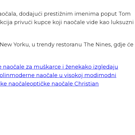
n naočala, dodajući prestižnim imenima poput Tom
cija privući kupce koji naočale vide kao luksuzni
u New Yorku, u trendy restoranu The Nines, gdje će
 naočale za muškarce i žene
kako izgledaju
olin
moderne naočale u visokoj modi
modni
čke naočale
optičke naočale Christian