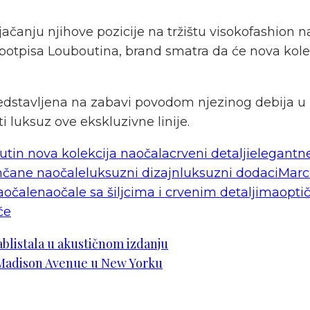
 jačanju njihove pozicije na tržištu visokofashio
potpisa Louboutina, brand smatra da će nova kolek
e predstavljena na zabavi povodom njezinog debija 
 luksuz ove ekskluzivne linije.
utin nova kolekcija naočala
crveni detalji
elegantne
nčane naočale
luksuzni dizajn
luksuzni dodaci
Marc
aočale
naočale sa šiljcima i crvenim detaljima
opti
će
blistala u akustičnom izdanju
 Madison Avenue u New Yorku