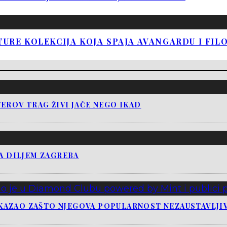
TURE KOLEKCIJA KOJA SPAJA AVANGARDU I FIL
EROV TRAG ŽIVI JAČE NEGO IKAD
JA DILJEM ZAGREBA
KAZAO ZAŠTO NJEGOVA POPULARNOST NEZAUSTAVLJI