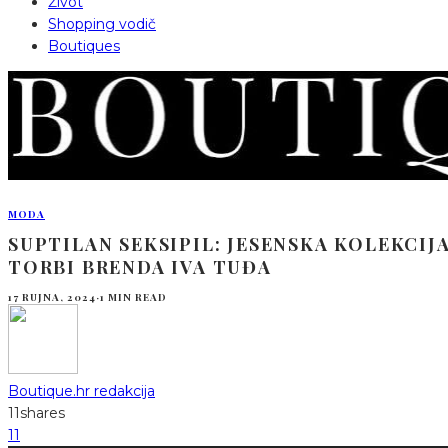
Život
Shopping vodič
Boutiques
MODA
SUPTILAN SEKSIPIL: JESENSKA KOLEKCIJ
TORBI BRENDA IVA TUĐA
17 RUJNA, 2024
·
1 MIN READ
Boutique.hr redakcija
11
shares
11