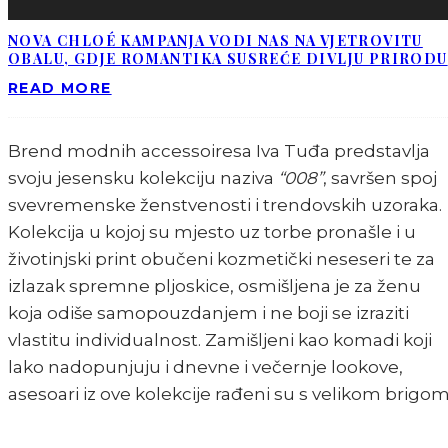
NOVA CHLOÉ KAMPANJA VODI NAS NA VJETROVITU
OBALU, GDJE ROMANTIKA SUSREĆE DIVLJU PRIRODU
READ MORE
Brend modnih accessoiresa Iva Tuđa predstavlja
svoju jesensku kolekciju naziva
“008”
, savršen spoj
svevremenske ženstvenosti i trendovskih uzoraka.
Kolekcija u kojoj su mjesto uz torbe pronašle i u
životinjski print obučeni kozmetički neseseri te za
izlazak spremne pljoskice, osmišljena je za ženu
koja odiše samopouzdanjem i ne boji se izraziti
vlastitu individualnost. Zamišljeni kao komadi koji
lako nadopunjuju i dnevne i večernje lookove,
asesoari iz ove kolekcije rađeni su s velikom brigom