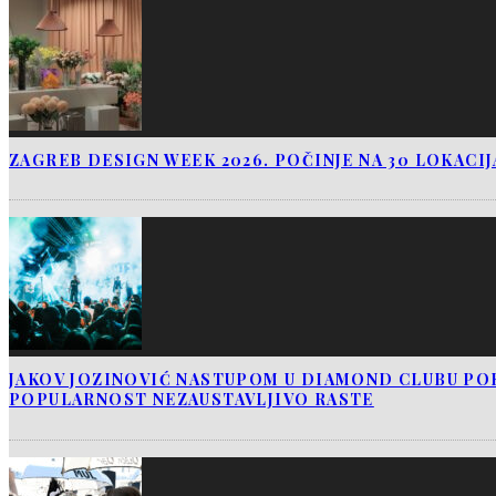
ZAGREB DESIGN WEEK 2026. POČINJE NA 30 LOKACI
JAKOV JOZINOVIĆ NASTUPOM U DIAMOND CLUBU PO
POPULARNOST NEZAUSTAVLJIVO RASTE