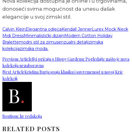
Nova kolekcija dostupna je online i u trgovinama,
donoseći svima mogućnost da unesu dašak
elegancije u svoj zimski stil.
Calvin Klein
Elegantna odjeća
Kendall Jenner
Lurex Mock Neck
Midi Dress
Minimalistički dizajn
Modern Cotton Holiday
Bralette
modni stil za zimu
senzualni detalji
zimska
kolekcija
zimska moda.
Previous Article
Svi pričaju o Hippy Gardenu: Pogledajte zašto je nova
kolekcija nezaboravna
Next Article
Kristina Burja spaja klasiku i suvremenost u novoj Krie
kolekciji
Boutique.hr redakcija
RELATED POSTS