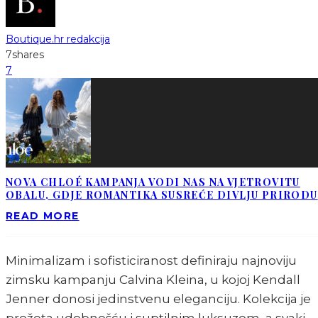
Boutique.hr redakcija
7
shares
7
NOVA CHLOÉ KAMPANJA VODI NAS NA VJETROVITU
OBALU, GDJE ROMANTIKA SUSREĆE DIVLJU PRIRODU
READ MORE
Minimalizam i sofisticiranost definiraju najnoviju
zimsku kampanju Calvina Kleina, u kojoj Kendall
Jenner donosi jedinstvenu eleganciju. Kolekcija je