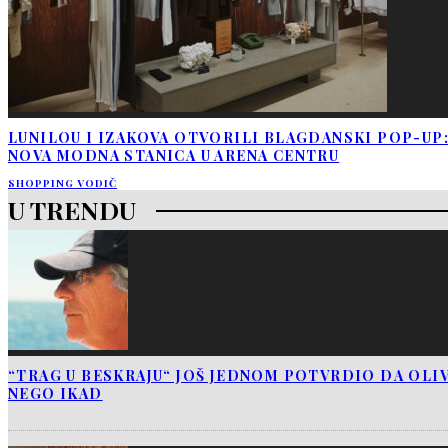
LUNILOU I IZAKOVA OTVORILI BLAGDANSKI POP-UP
NOVA MODNA STANICA U ARENA CENTRU
SHOPPING VODIČ
U TRENDU
“TRAG U BESKRAJU“ JOŠ JEDNOM POTVRDIO DA OLIV
NEGO IKAD