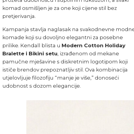
prožeta udobnošću i suptilnim luksuzom, a svaki
komad osmišljen je za one koji cijene stil bez
pretjerivanja.
Kampanja stavlja naglasak na svakodnevne modn
komade koji su dovoljno elegantni za posebne
prilike. Kendall blista u
Modern Cotton Holiday
Bralette i Bikini setu
, izrađenom od mekane
pamučne mješavine s diskretnim logotipom koji
ističe brendov prepoznatljiv stil. Ova kombinacija
utjelovljuje filozofiju “manje je više,” donoseći
udobnost s dozom elegancije.