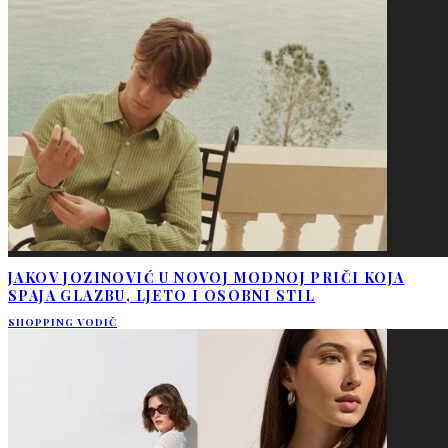
JAKOV JOZINOVIĆ U NOVOJ MODNOJ PRIČI KOJA
SPAJA GLAZBU, LJETO I OSOBNI STIL
SHOPPING VODIČ