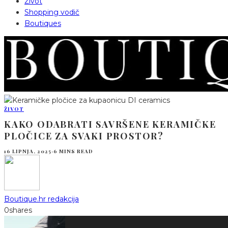
Život
Shopping vodič
Boutiques
ŽIVOT
KAKO ODABRATI SAVRŠENE KERAMIČKE
PLOČICE ZA SVAKI PROSTOR?
16 LIPNJA, 2025
·
6 MINS READ
Boutique.hr redakcija
0
shares