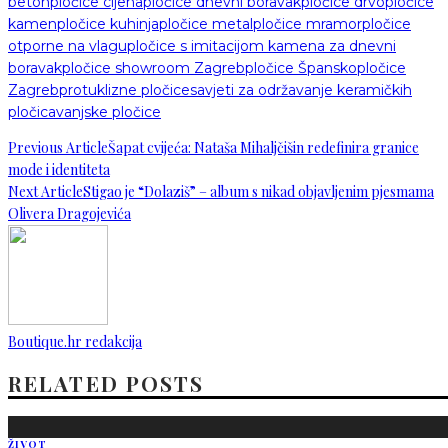
beton
pločice cijena
pločice dnevni boravak
pločice drvo
pločice
kamen
pločice kuhinja
pločice metal
pločice mramor
pločice
otporne na vlagu
pločice s imitacijom kamena za dnevni
boravak
pločice showroom Zagreb
pločice Špansko
pločice
Zagreb
protuklizne pločice
savjeti za održavanje keramičkih
pločica
vanjske pločice
Previous Article
Šapat cvijeća: Nataša Mihaljčišin redefinira granice
mode i identiteta
Next Article
Stigao je “Dolaziš” – album s nikad objavljenim pjesmama
Olivera Dragojevića
Boutique.hr redakcija
RELATED POSTS
ŽIVOT