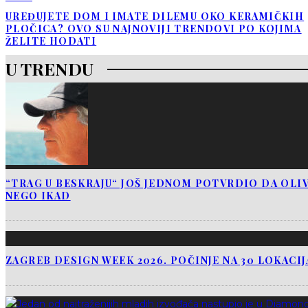
UREĐUJETE DOM I IMATE DILEMU OKO KERAMIČKIH
PLOČICA? OVO SU NAJNOVIJI TRENDOVI PO KOJIMA
ŽELITE HODATI
U TRENDU
“TRAG U BESKRAJU“ JOŠ JEDNOM POTVRDIO DA OLIV
NEGO IKAD
ZAGREB DESIGN WEEK 2026. POČINJE NA 30 LOKACI