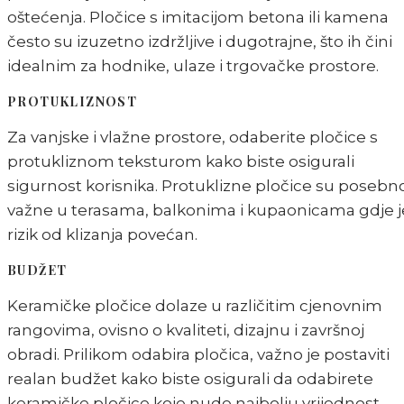
oštećenja. Pločice s imitacijom betona ili kamena
često su izuzetno izdržljive i dugotrajne, što ih čini
idealnim za hodnike, ulaze i trgovačke prostore.
PROTUKLIZNOST
Za vanjske i vlažne prostore, odaberite pločice s
protukliznom teksturom kako biste osigurali
sigurnost korisnika. Protuklizne pločice su posebn
važne u terasama, balkonima i kupaonicama gdje j
rizik od klizanja povećan.
BUDŽET
Keramičke pločice dolaze u različitim cjenovnim
rangovima, ovisno o kvaliteti, dizajnu i završnoj
obradi. Prilikom odabira pločica, važno je postaviti
realan budžet kako biste osigurali da odabirete
keramičke pločice koje nude najbolju vrijednost