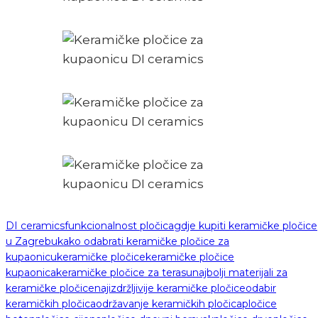
DI ceramics
funkcionalnost pločica
gdje kupiti keramičke pločice
u Zagrebu
kako odabrati keramičke pločice za
kupaonicu
keramičke pločice
keramičke pločice
kupaonica
keramičke pločice za terasu
najbolji materijali za
keramičke pločice
najizdržljivije keramičke pločice
odabir
keramičkih pločica
održavanje keramičkih pločica
pločice