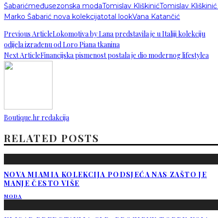
Šabarić
međusezonska moda
Tomislav Kliškinić
Tomislav Kliškinić 
Marko Šabarić nova kolekcija
total look
Vana Katančić
Previous Article
Lokomotiva by Lana predstavila je u Italiji kolekciju
odijela izrađenu od Loro Piana tkanina
Next Article
Financijska pismenost postala je dio modernog lifestylea
Boutique.hr redakcija
RELATED POSTS
NOVA MIAMIA KOLEKCIJA PODSJEĆA NAS ZAŠTO JE
MANJE ČESTO VIŠE
MODA