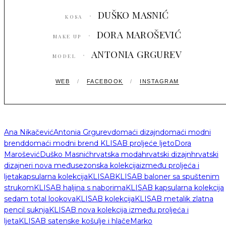
·
DUŠKO MASNIĆ
KOSA
·
DORA MAROŠEVIĆ
MAKE UP
·
ANTONIA GRGUREV
MODEL
WEB
/
FACEBOOK
/
INSTAGRAM
Ana Nikačević
Antonia Grgurev
domaći dizajn
domaći modni
brend
domaći modni brend KLISAB proljeće ljeto
Dora
Marošević
Duško Masnić
hrvatska moda
hrvatski dizajn
hrvatski
dizajneri nova međusezonska kolekcija
između proljeća i
ljeta
kapsularna kolekcija
KLISAB
KLISAB baloner sa spuštenim
strukom
KLISAB haljina s naborima
KLISAB kapsularna kolekcija
sedam total lookova
KLISAB kolekcija
KLISAB metalik zlatna
pencil suknja
KLISAB nova kolekcija između proljeća i
ljeta
KLISAB satenske košulje i hlače
Marko