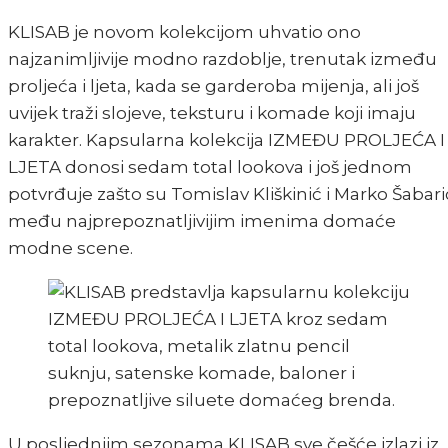
KLISAB je novom kolekcijom uhvatio ono
najzanimljivije modno razdoblje, trenutak između
proljeća i ljeta, kada se garderoba mijenja, ali još
uvijek traži slojeve, teksturu i komade koji imaju
karakter. Kapsularna kolekcija IZMEĐU PROLJEĆA I
LJETA donosi sedam total lookova i još jednom
potvrđuje zašto su Tomislav Kliškinić i Marko Šabari
među najprepoznatljivijim imenima domaće
modne scene.
U posljednjim sezonama KLISAB sve češće izlazi iz