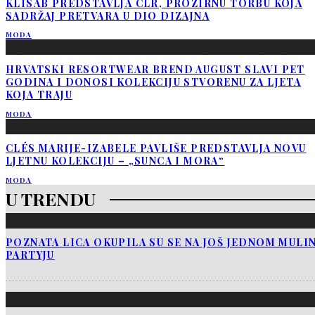
KLISAB PREDSTAVLJA CLR, PROZIRNU TORBU KOJA
SADRŽAJ PRETVARA U DIO DIZAJNA
MODA
HRVATSKI RESORTWEAR BREND AUGUST SLAVI PET
GODINA I DONOSI KOLEKCIJU STVORENU ZA LJETA
KOJA TRAJU
MODA
CLÉS MARIJE-IZABELE PAVLIŠE PREDSTAVLJA NOVU
LJETNU KOLEKCIJU – „SUNCA I MORA“
MODA
U TRENDU
POZNATA LICA OKUPILA SU SE NA JOŠ JEDNOM MUL
PARTYJU