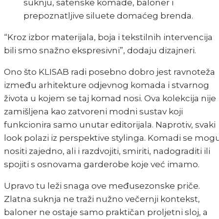
“Kroz izbor materijala, boja i tekstilnih intervencija
bili smo snažno ekspresivni”, dodaju dizajneri.
Ono što KLISAB radi posebno dobro jest ravnoteža
između arhitekture odjevnog komada i stvarnog
života u kojem se taj komad nosi. Ova kolekcija nije
zamišljena kao zatvoreni modni sustav koji
funkcionira samo unutar editorijala. Naprotiv, svaki
look polazi iz perspektive stylinga. Komadi se mog
nositi zajedno, ali i razdvojiti, smiriti, nadograditi ili
spojiti s osnovama garderobe koje već imamo.
Upravo tu leži snaga ove međusezonske priče.
Zlatna suknja ne traži nužno večernji kontekst,
baloner ne ostaje samo praktičan proljetni sloj, a