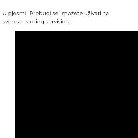
U pjesmi “Probudi se” možete uživati na
svim
streaming servisima
.