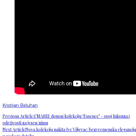
Kristijan Beluhan
Previous Article
A’MARIE donosi kolekciju ‘Essence’ – spoj luksuza i
održivosti za jesen/zimu
Next Article
Nova kolekcija nakita Ive Viljevac: bezvremenska elegancij