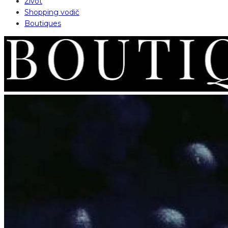
Život
Shopping vodič
Boutiques