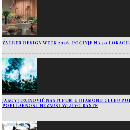
ZAGREB DESIGN WEEK 2026. POČINJE NA 30 LOKACI
JAKOV JOZINOVIĆ NASTUPOM U DIAMOND CLUBU PO
POPULARNOST NEZAUSTAVLJIVO RASTE