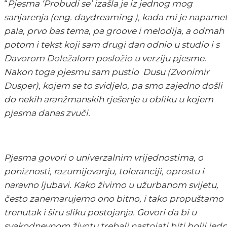
“
Pjesma ‘Probudi se’ izašla je iz jednog mog
sanjarenja (eng. daydreaming ), kada mi je napame
pala, prvo bas tema, pa groove i melodija, a odmah
potom i tekst koji sam drugi dan odnio u studio i s
Davorom Doležalom posložio u verziju pjesme.
Nakon toga pjesmu sam pustio Dusu (Zvonimir
Dusper), kojem se to svidjelo, pa smo zajedno došli
do nekih aranžmanskih rješenje u obliku u kojem
pjesma danas zvuči.
Pjesma govori o univerzalnim vrijednostima, o
poniznosti, razumijevanju, toleranciji, oprostu i
naravno ljubavi. Kako živimo u užurbanom svijetu,
često zanemarujemo ono bitno, i tako propuštamo
trenutak i širu sliku postojanja. Govori da bi u
svakodnevnom životu trebali nastojati biti bolji jedn