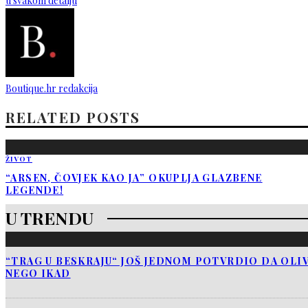
u svakom detalju
Boutique.hr redakcija
RELATED POSTS
ŽIVOT
“ARSEN, ČOVJEK KAO JA” OKUPLJA GLAZBENE
LEGENDE!
U TRENDU
“TRAG U BESKRAJU“ JOŠ JEDNOM POTVRDIO DA OLIV
NEGO IKAD