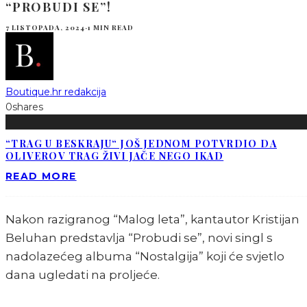
“PROBUDI SE”!
7 LISTOPADA, 2024
·
1 MIN READ
Boutique.hr redakcija
0
shares
“TRAG U BESKRAJU“ JOŠ JEDNOM POTVRDIO DA
OLIVEROV TRAG ŽIVI JAČE NEGO IKAD
READ MORE
Nakon razigranog “Malog leta”, kantautor Kristijan
Beluhan predstavlja “Probudi se”, novi singl s
nadolazećeg albuma “Nostalgija” koji će svjetlo
dana ugledati na proljeće.