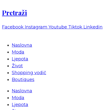
Pretraži
Facebook
Instagram
Youtube
Tiktok
Linkedin
Naslovna
Moda
Ljepota
Život
Shopping vodič
Boutiques
Naslovna
Moda
Ljepota