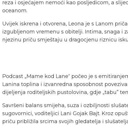
reza i osjećajem nemoći kao posljedicom, a slijedi
oceanom.
Uvijek iskrena i otvorena, Leona je s Lanom pri
izgubljenom vremenu s obitelji. Intima, snaga i 
njezinu priču smještaju u dragocjenu riznicu isku
Podcast „Mame kod Lane“ počeo je s emitiranjem u
Lanina toplina i izvanredna sposobnost poveziv
dijeljenja roditeljskih pustolovina, gdje „tabu” 
Savršeni balans smijeha, suza i ozbiljnosti slušat
sugovornici, voditeljici Lani Gojak Bajt. Kroz op
priču približila srcima svojih gledatelja i slušatelja