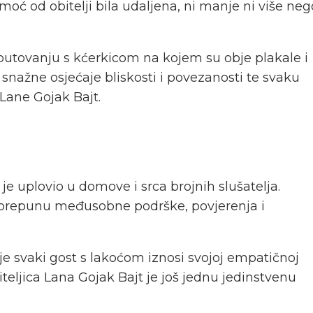
moć od obitelji bila udaljena, ni manje ni više neg
putovanju s kćerkicom na kojem su obje plakale i
nažne osjećaje bliskosti i povezanosti te svaku
 Lane Gojak Bajt.
 uplovio u domove i srca brojnih slušatelja.
, prepunu međusobne podrške, povjerenja i
koje svaki gost s lakoćom iznosi svojoj empatičnoj
teljica Lana Gojak Bajt je još jednu jedinstvenu