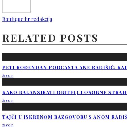
Boutique.hr redakcija
RELATED POSTS
PETI ROĐENDAN PODCASTA ANE RADIŠIĆ: KAD
ŽIVOT
KAKO BALANSIRATI OBITELJ I OSOBNE STRAH
ŽIVOT
TAJČI U ISKRENOM RAZGOVORU S ANOM RADIŠI
ŽIVOT