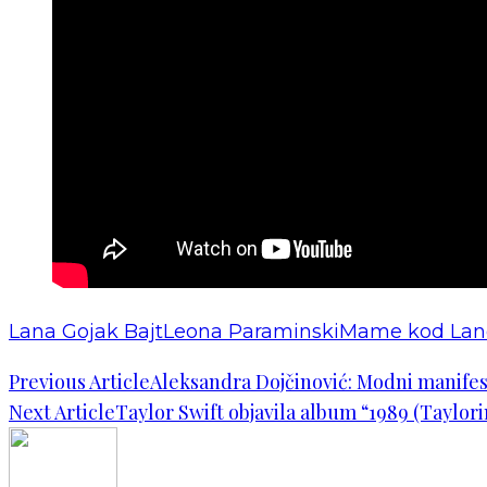
Lana Gojak Bajt
Leona Paraminski
Mame kod Lan
Previous Article
Aleksandra Dojčinović: Modni manifest
Next Article
Taylor Swift objavila album “1989 (Taylori