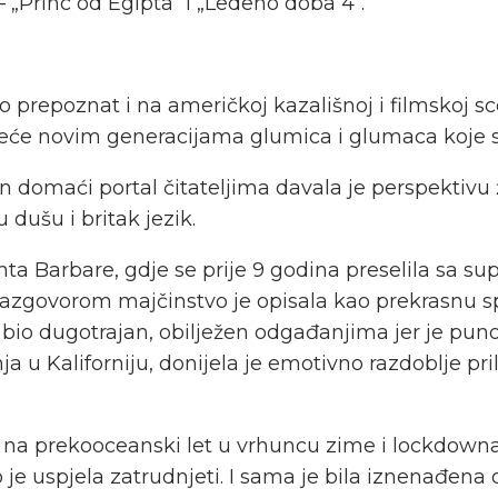
 „Princ od Egipta“ i „Ledeno doba 4“.
rzo prepoznat i na američkoj kazališnoj i filmskoj
jeće novim generacijama glumica i glumaca koje su
domaći portal čitateljima davala je perspektivu ž
 dušu i britak jezik.
ta Barbare, gdje se prije 9 godina preselila sa s
m razgovorom majčinstvo je opisala kao prekrasnu 
 bio dugotrajan, obilježen odgađanjima jer je puno 
nja u Kaliforniju, donijela je emotivno razdoblje p
a se na prekooceanski let u vrhuncu zime i lockdow
no je uspjela zatrudnjeti. I sama je bila iznenađ