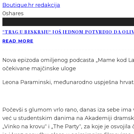
Boutique.hr redakcija
0
shares
“TRAG U BESKRAJU“ JOŠ JEDNOM POTVRDIO DA OLIV
READ MORE
Nova epizoda omiljenog podcasta „Mame kod Lan
očekivane majčinske uloge
Leona Paraminski, međunarodno uspješna hrvats
Počevši s glumom vrlo rano, danas iza sebe ima vi
već u studentskim danima na Akademiji dramskih u
„Vinko na krovu“ i „The Party“, za koje je osvoji