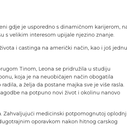
 sceni gdje je usporedno s dinamičnom karijerom, n
 s velikim interesom upijale njezino znanje.
ivota i castinga na američki način, kao i još jedn
uprugom Tinom, Leona se pridružila u studiju
sponu, koja je na neuobičajen način obogatila
radila, a želja da postane majka sve je više rasla.
rilagodbe na potpuno novi život i okolinu nanovo
na. Zahvaljujući medicinski potpomognutoj oplodnj
ena dugotrajnim oporavkom nakon hitnog carskog