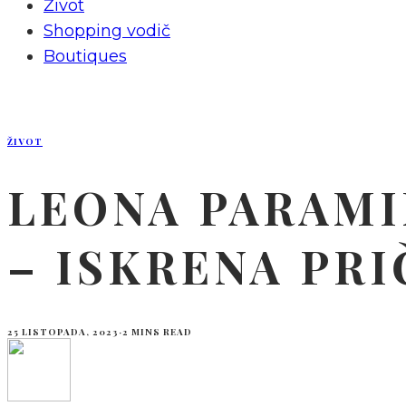
Život
Shopping vodič
Boutiques
ŽIVOT
LEONA PARAMI
– ISKRENA PR
25 LISTOPADA, 2023
·
2 MINS READ