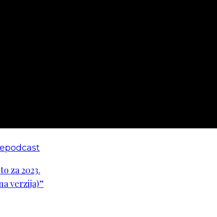
e
podcast
o za 2023.
na verzija)”