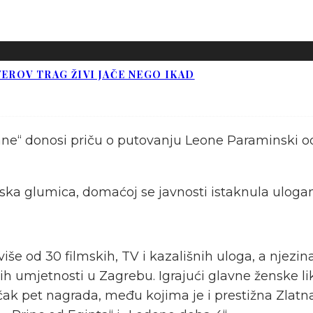
EROV TRAG ŽIVI JAČE NEGO IKAD
e“ donosi priču o putovanju Leone Paraminski od
ka glumica, domaćoj se javnosti istaknula uloga
še od 30 filmskih, TV i kazališnih uloga, a njezin
mjetnosti u Zagrebu. Igrajući glavne ženske likov
la čak pet nagrada, među kojima je i prestižna Zlat