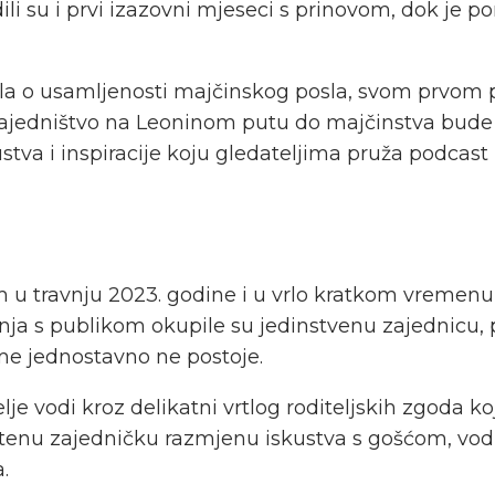
li su i prvi izazovni mjeseci s prinovom, dok je po
čala o usamljenosti majčinskog posla, svom prvom 
zajedništvo na Leoninom putu do majčinstva bude s
stva i inspiracije koju gledateljima pruža podcast
 travnju 2023. godine i u vrlo kratkom vremenu je
anja s publikom okupile su jedinstvenu zajednicu
teme jednostavno ne postoje.
elje vodi kroz delikatni vrtlog roditeljskih zgoda 
uštenu zajedničku razmjenu iskustva s gošćom, vodi
.