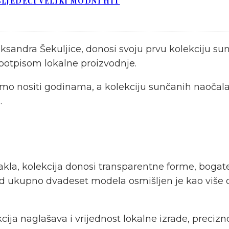
LJEDEĆI VELIKI MODNI HIT
ksandra Šekuljice, donosi svoju prvu kolekciju sun
potpisom lokalne proizvodnje.
o nositi godinama, a kolekciju sunčanih naočala s
.
la, kolekcija donosi transparentne forme, bogate
od ukupno dvadeset modela osmišljen je kao više 
a naglašava i vrijednost lokalne izrade, preciznos