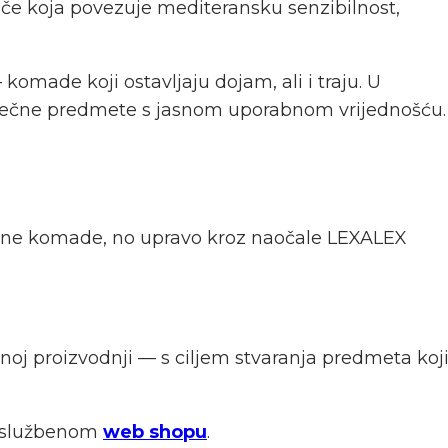
riče koja povezuje mediteransku senzibilnost,
made koji ostavljaju dojam, ali i traju. U
vječne predmete s jasnom uporabnom vrijednošću.
djevne komade, no upravo kroz naočale LEXALEX
lnoj proizvodnji — s ciljem stvaranja predmeta koj
a službenom
web shopu
.