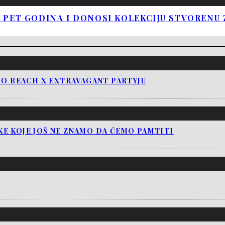
PET GODINA I DONOSI KOLEKCIJU STVORENU Z
NO BEACH X EXTRAVAGANT PARTYJU
E KOJE JOŠ NE ZNAMO DA ĆEMO PAMTITI