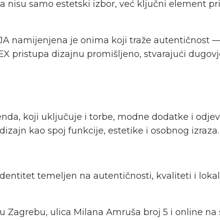
ja nisu samo estetski izbor, već ključni element p
namijenjena je onima koji traže autentičnost — ko
X pristupa dizajnu promišljeno, stvarajući dugo
brenda, koji uključuje i torbe, modne dodatke i o
dizajn kao spoj funkcije, estetike i osobnog izraza.
entitet temeljen na autentičnosti, kvaliteti i loka
 Zagrebu, ulica Milana Amruša broj 5 i online n