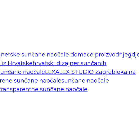
jnerske sunčane naočale domaće proizvodnje
gdj
iz Hrvatske
hrvatski dizajner sunčanih
unčane naočale
LEXALEX STUDIO Zagreb
lokalna
rene sunčane naočale
sunčane naočale
transparentne sunčane naočale