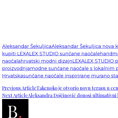
Aleksandar Šekuljica
Aleksandar Šekuljica nova k
kupiti LEXALEX STUDIO sunčane naočale
handma
naočala
hrvatski modni dizajn
LEXALEX STUDIO pr
proizvodnja
modne sunčane naočale s lokalnim 
Hrvatska
sunčane naočale inspirirane murano st
Previous Article
Takenoko je otvorio novu terasu u cen
Next Article
Aleksandra Dojčinović donosi ultimativni 