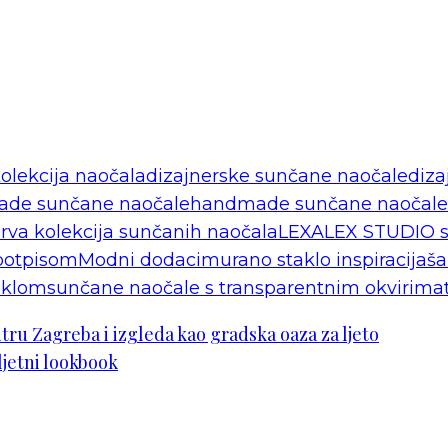
olekcija naočala
dizajnerske sunčane naočale
diza
de sunčane naočale
handmade sunčane naočale 
va kolekcija sunčanih naočala
LEXALEX STUDIO s
potpisom
Modni dodaci
murano staklo inspiracija
ša
aklom
sunčane naočale s transparentnim okvirima
tru Zagreba i izgleda kao gradska oaza za ljeto
ljetni lookbook