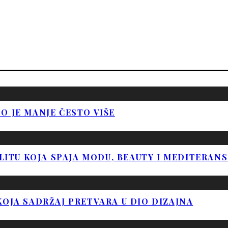
O JE MANJE ČESTO VIŠE
PLITU KOJA SPAJA MODU, BEAUTY I MEDITERAN
KOJA SADRŽAJ PRETVARA U DIO DIZAJNA