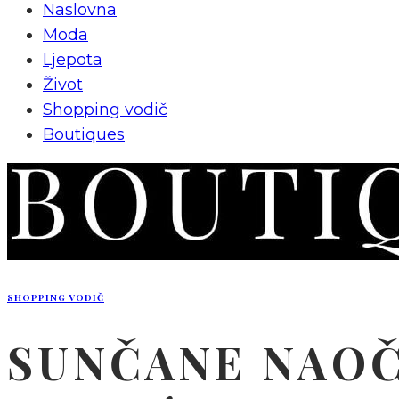
Naslovna
Moda
Ljepota
Život
Shopping vodič
Boutiques
SHOPPING VODIČ
SUNČANE NAOČ