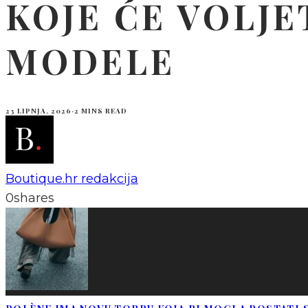
KOJE ĆE VOLJE
MODELE
23 LIPNJA, 2026
·
2 MINS READ
Boutique.hr redakcija
0
shares