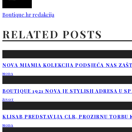
Boutique.hr redakcija
RELATED POSTS
NOVA MIAMIA KOLEKCIJA PODSJEĆA NAS ZAŠT
MODA
BOUTIQUE 1921 NOVA JE STYLISH ADRESA U S
ŽIVOT
KLISAB PREDSTAVLJA CLR, PROZIRNU TORBU 
MODA