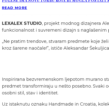
POLÈNE IMA NOVU TORBU KOJA BI MOGLA POSTATI S
READ MORE
LEXALEX STUDIO
, projekt modnog dizajnera Ale
funkcionalnost i suvremeni dizajn s naglašenim 
„Ne pratim trendove, stvaram predmete koje želim
kroz šarene naočale!”, ističe Aleksandar Šekuljica
Inspirirana bezvremenskom ljepotom murano stak
predmet transformiraju u nešto posebno. Svaki 
osobni stil, stav i identitet.
Uz istaknutu oznaku Handmade in Croatia, kolekcij