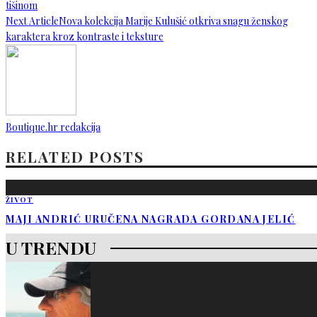
tišinom
Next Article
Nova kolekcija Marije Kulušić otkriva snagu ženskog
karaktera kroz kontraste i teksture
Boutique.hr redakcija
RELATED POSTS
ŽIVOT
MAJI ANDRIĆ URUČENA NAGRADA GORDANA JELIĆ
U TRENDU