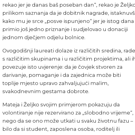
rekao jer je danas baš poseban dan“, rekao je Željk
prilikom saznanja da je dobitnik nagrade, istaknuvš
kako mu je srce „posve ispunjeno“ jer je istog dana
primio još jedno priznanje i sudjelovao u donaciji
jednom dječjem odjelu bolnice.
Ovogodišnji laureati dolaze iz različitih sredina, rad
s različitim skupinama i u različitim projektima, ali i
povezuje isto uvjerenje: da je čovjek stvoren za
darivanje, pomaganje i da zajednica može biti
toplije mjesto upravo zahvaljujući malim,
svakodnevnim gestama dobrote.
Mateja i Željko svojim primjerom pokazuju da
volontiranje nije rezervirano za „slobodno vrijeme“,
nego da se ono može utkati u svaku životnu fazu –
bilo da si student, zaposlena osoba, roditelj ili