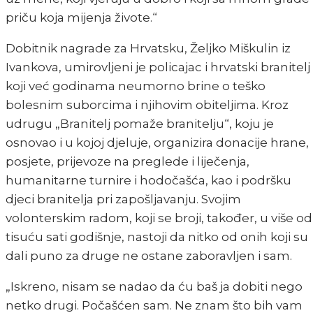
priču koja mijenja živote.“
Dobitnik nagrade za Hrvatsku, Željko Miškulin iz
Ivankova, umirovljeni je policajac i hrvatski branitelj
koji već godinama neumorno brine o teško
bolesnim suborcima i njihovim obiteljima. Kroz
udrugu „Branitelj pomaže branitelju“, koju je
osnovao i u kojoj djeluje, organizira donacije hrane,
posjete, prijevoze na preglede i liječenja,
humanitarne turnire i hodočašća, kao i podršku
djeci branitelja pri zapošljavanju. Svojim
volonterskim radom, koji se broji, također, u više od
tisuću sati godišnje, nastoji da nitko od onih koji su
dali puno za druge ne ostane zaboravljen i sam.
„Iskreno, nisam se nadao da ću baš ja dobiti nego
netko drugi. Počašćen sam. Ne znam što bih vam