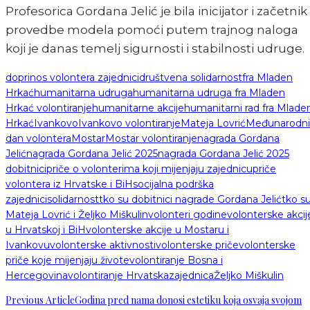
Profesorica Gordana Jelić je bila inicijator i začetnik
provedbe modela pomoći putem trajnog naloga
koji je danas temelj sigurnosti i stabilnosti udruge.
doprinos volontera zajednici
društvena solidarnost
fra Mladen
Hrkać
humanitarna udruga
humanitarna udruga fra Mladen
Hrkać volontiranje
humanitarne akcije
humanitarni rad fra Mlade
Hrkać
Ivankovo
Ivankovo volontiranje
Mateja Lovrić
Međunarodni
dan volontera
Mostar
Mostar volontiranje
nagrada Gordana
Jelić
nagrada Gordana Jelić 2025
nagrada Gordana Jelić 2025
dobitnici
priče o volonterima koji mijenjaju zajednicu
priče
volontera iz Hrvatske i BiH
socijalna podrška
zajednici
solidarnost
tko su dobitnici nagrade Gordana Jelić
tko s
Mateja Lovrić i Željko Miškulin
volonteri godine
volonterske akcij
u Hrvatskoj i BiH
volonterske akcije u Mostaru i
Ivankovu
volonterske aktivnosti
volonterske priče
volonterske
priče koje mijenjaju živote
volontiranje Bosna i
Hercegovina
volontiranje Hrvatska
zajednica
Željko Miškulin
Previous Article
Godina pred nama donosi estetiku koja osvaja svojom