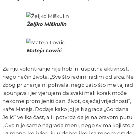
Željko Miškulin
Mateja Lovrić
Za nju volontiranje nije hobi ni usputna aktivnost,
nego način života. „Sve što radim, radim od srca. Ne
zbog priznanja ni pohvala, nego zato što me taj rad
ispunjava i jer vjerujem da svaki mali korak može
nekome promijeniti dan, život, osjećaj vrijednosti“,
kaže Mateja. Dodaje kako joj je Nagrada „Gordana
Jelić“ velika čast, ali i potvrda da je na pravom putu:
„Ovo nije samo nagrada meni, nego svima koji stoj
uz mene, koji vjeruju u dobro i koji sa mnom grade