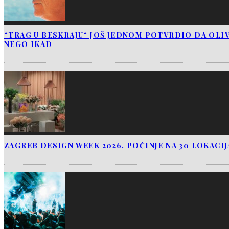
“TRAG U BESKRAJU“ JOŠ JEDNOM POTVRDIO DA OLIV
NEGO IKAD
ZAGREB DESIGN WEEK 2026. POČINJE NA 30 LOKACI