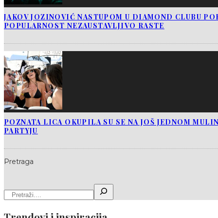
JAKOV JOZINOVIĆ NASTUPOM U DIAMOND CLUBU PO
POPULARNOST NEZAUSTAVLJIVO RASTE
POZNATA LICA OKUPILA SU SE NA JOŠ JEDNOM MUL
PARTYJU
Pretraga
Trendovi i inspiracija