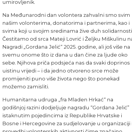
umirovljenik.
Na Međunarodni dan volontera zahvalni smo svim
našim volonterima, donatorima i partnerima, kao i
svima koji u svojim sredinama žive duh solidarnosti
Čestitamo od srca Mateji Lovrić i Željku Miškulinu n
Nagradi „Gordana Jelić“ 2025. godine, ali još više na
svemu onome što iz dana u dan čine za ljude oko
sebe. Njihova priča podsjeća nas da svaki doprinos
uistinu vrijedi – i da jedno otvoreno srce može
promijeniti puno više života nego što ponekad
možemo zamisliti.
Humanitarna udruga „fra Mladen Hrkać“ na
godišnjoj razini dodjeljuje nagradu “Gordana Jelić”
istaknutim pojedincima iz Republike Hrvatske i
Bosne i Hercegovine za sudjelovanje u organizaciji 
provedbi volonterskih aktivnosti čime značajno