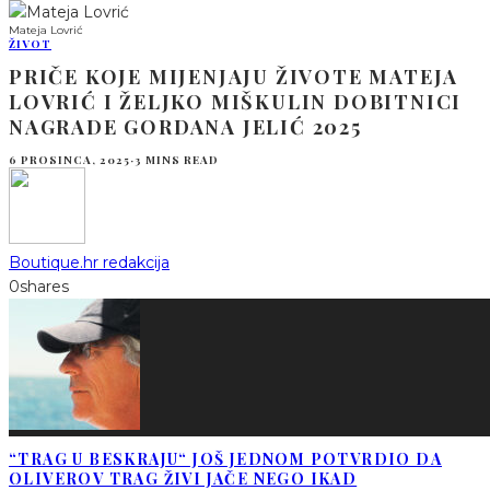
Mateja Lovrić
ŽIVOT
PRIČE KOJE MIJENJAJU ŽIVOTE MATEJA
LOVRIĆ I ŽELJKO MIŠKULIN DOBITNICI
NAGRADE GORDANA JELIĆ 2025
6 PROSINCA, 2025
·
3 MINS READ
Boutique.hr redakcija
0
shares
“TRAG U BESKRAJU“ JOŠ JEDNOM POTVRDIO DA
OLIVEROV TRAG ŽIVI JAČE NEGO IKAD