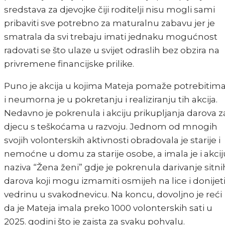
sredstava za djevojke čiji roditelji nisu mogli sami
pribaviti sve potrebno za maturalnu zabavu jer je
smatrala da svi trebaju imati jednaku mogućnost
radovati se što ulaze u svijet odraslih bez obzira na
privremene financijske prilike.
Puno je akcija u kojima Mateja pomaže potrebitim
i neumorna je u pokretanju i realiziranju tih akcija.
Nedavno je pokrenula i akciju prikupljanja darova z
djecu s teškoćama u razvoju. Jednom od mnogih
svojih volonterskih aktivnosti obradovala je starije i
nemoćne u domu za starije osobe, a imala je i akcij
naziva “Žena ženi” gdje je pokrenula darivanje sitni
darova koji mogu izmamiti osmijeh na lice i donijet
vedrinu u svakodnevicu. Na koncu, dovoljno je reći
da je Mateja imala preko 1000 volonterskih sati u
2025. godini što je zaista za svaku pohvalu.