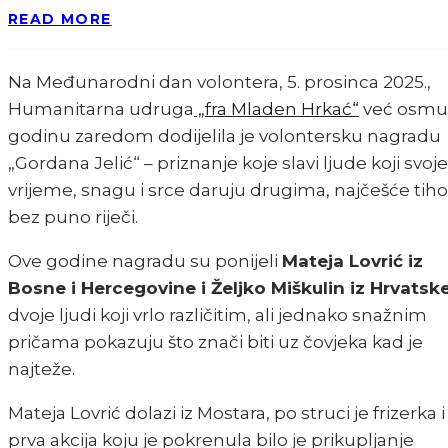
READ MORE
Na Međunarodni dan volontera, 5. prosinca 2025.,
Humanitarna udruga
„fra Mladen Hrkać“
već osmu
godinu zaredom dodijelila je volontersku nagradu
„Gordana Jelić“ – priznanje koje slavi ljude koji svoje
vrijeme, snagu i srce daruju drugima, najčešće tiho 
bez puno riječi.
Ove godine nagradu su ponijeli
Mateja Lovrić iz
Bosne i Hercegovine i Željko Miškulin iz Hrvatsk
dvoje ljudi koji vrlo različitim, ali jednako snažnim
pričama pokazuju što znači biti uz čovjeka kad je
najteže.
Mateja Lovrić dolazi iz Mostara, po struci je frizerka i
prva akcija koju je pokrenula bilo je prikupljanje