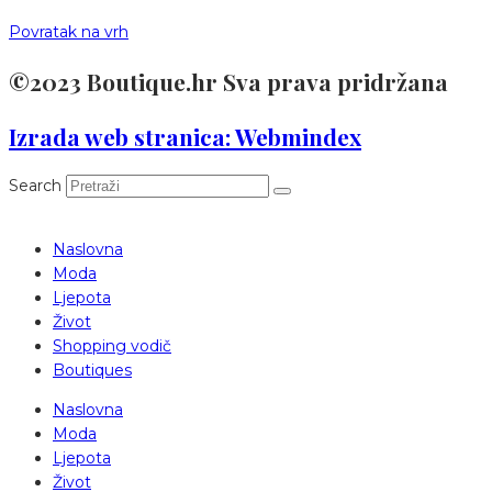
Povratak na vrh
©2023 Boutique.hr Sva prava pridržana
Izrada web stranica: Webmindex
Search
Naslovna
Moda
Ljepota
Život
Shopping vodič
Boutiques
Naslovna
Moda
Ljepota
Život