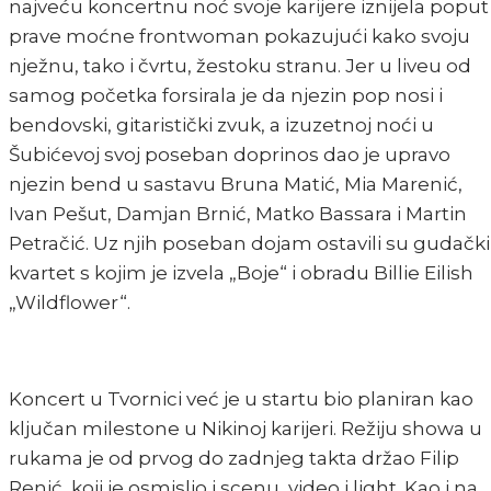
najveću koncertnu noć svoje karijere iznijela poput
prave moćne frontwoman pokazujući kako svoju
nježnu, tako i čvrtu, žestoku stranu. Jer u liveu od
samog početka forsirala je da njezin pop nosi i
bendovski, gitaristički zvuk, a izuzetnoj noći u
Šubićevoj svoj poseban doprinos dao je upravo
njezin bend u sastavu Bruna Matić, Mia Marenić,
Ivan Pešut, Damjan Brnić, Matko Bassara i Martin
Petračić. Uz njih poseban dojam ostavili su gudački
kvartet s kojim je izvela „Boje“ i obradu Billie Eilish
„Wildflower“.
Koncert u Tvornici već je u startu bio planiran kao
ključan milestone u Nikinoj karijeri. Režiju showa u
rukama je od prvog do zadnjeg takta držao Filip
Renić, koji je osmislio i scenu, video i light. Kao i na