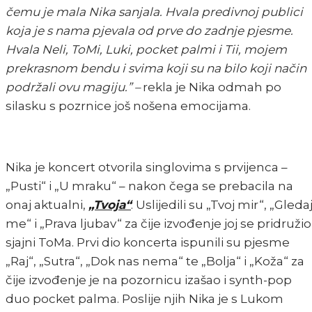
čemu je mala Nika sanjala. Hvala predivnoj publici
koja je s nama pjevala od prve do zadnje pjesme.
Hvala Neli, ToMi, Luki, pocket palmi i Tii, mojem
prekrasnom bendu i svima koji su na bilo koji način
podržali ovu magiju.” –
rekla je Nika odmah po
silasku s pozrnice još nošena emocijama.
Nika je koncert otvorila singlovima s prvijenca –
„Pusti“ i „U mraku“ – nakon čega se prebacila na
onaj aktualni,
„Tvoja“
. Uslijedili su „Tvoj mir“, „Gleda
me“ i „Prava ljubav“ za čije izvođenje joj se pridružio
sjajni ToMa. Prvi dio koncerta ispunili su pjesme
„Raj“, „Sutra“, „Dok nas nema“ te „Bolja“ i „Koža“ za
čije izvođenje je na pozornicu izašao i synth-pop
duo pocket palma. Poslije njih Nika je s Lukom