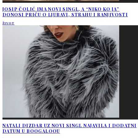
JOSIP ČOLIĆ IMA NOVI SINGL, A “NIKO KO JA”
DONOSI PRIČU O LJUBAVI, STRAHU I RANJIVOSTI
ŽIVOT
NATALI DIZDAR UZ NOVI SINGL NAJAVILA I DODATNI
DATUM U BOOGALOOU