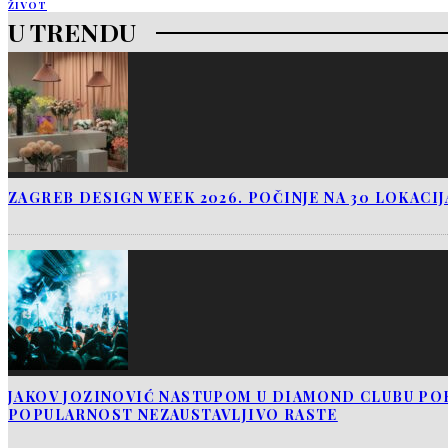
ŽIVOT
U TRENDU
ZAGREB DESIGN WEEK 2026. POČINJE NA 30 LOKACI
JAKOV JOZINOVIĆ NASTUPOM U DIAMOND CLUBU PO
POPULARNOST NEZAUSTAVLJIVO RASTE