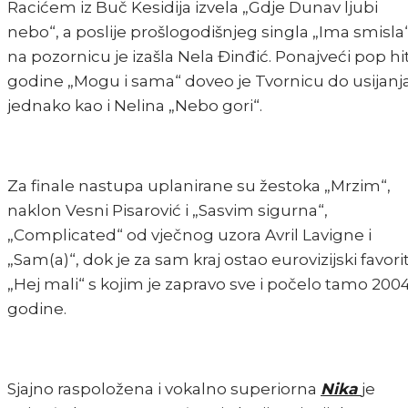
Racićem iz Buč Kesidija izvela „Gdje Dunav ljubi
nebo“, a poslije prošlogodišnjeg singla „Ima smisla
na pozornicu je izašla Nela Đinđić. Ponajveći pop hi
godine „Mogu i sama“ doveo je Tvornicu do usijanja
jednako kao i Nelina „Nebo gori“.
Za finale nastupa uplanirane su žestoka „Mrzim“,
naklon Vesni Pisarović i „Sasvim sigurna“,
„Complicated“ od vječnog uzora Avril Lavigne i
„Sam(a)“, dok je za sam kraj ostao eurovizijski favori
„Hej mali“ s kojim je zapravo sve i počelo tamo 2004
godine.
Sjajno raspoložena i vokalno superiorna
Nika
je