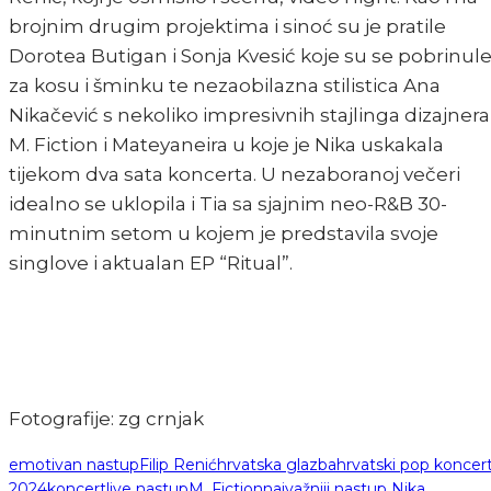
brojnim drugim projektima i sinoć su je pratile
Dorotea Butigan i Sonja Kvesić koje su se pobrinul
za kosu i šminku te nezaobilazna stilistica Ana
Nikačević s nekoliko impresivnih stajlinga dizajnera
M. Fiction i Mateyaneira u koje je Nika uskakala
tijekom dva sata koncerta. U nezaboranoj večeri
idealno se uklopila i Tia sa sjajnim neo-R&B 30-
minutnim setom u kojem je predstavila svoje
singlove i aktualan EP “Ritual”.
Fotografije: zg crnjak
emotivan nastup
Filip Renić
hrvatska glazba
hrvatski pop koncert
2024
koncert
live nastup
M. Fiction
najvažniji nastup Nika