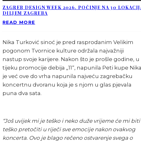
ZAGREB DESIGN WEEK 2026. POČINJE NA 30 LOKACIJ
DILJEM ZAGREBA
READ MORE
Nika Turković sinoć je pred rasprodanim Velikim
pogonom Tvornice kulture održala najvažniji
nastup svoje karijere. Nakon što je prošle godine, u
tijeku promocije debija „11“, napunila Peti kupe Nik
je već ove do vrha napunila najveću zagrebačku
koncertnu dvoranu koja je s njom u glas pjevala
puna dva sata.
“Još uvijek mi je teško i neko duže vrijeme će mi biti
teško pretočiti u riječi sve emocije nakon ovakvog
koncerta. Ovo je blago rečeno ostvarenje svega o