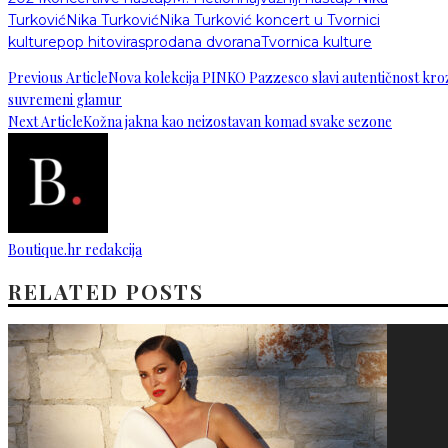
Turković
Nika Turković
Nika Turković koncert u Tvornici
kulture
pop hitovi
rasprodana dvorana
Tvornica kulture
Previous Article
Nova kolekcija PINKO Pazzesco slavi autentičnost kro
suvremeni glamur
Next Article
Kožna jakna kao neizostavan komad svake sezone
Boutique.hr redakcija
RELATED POSTS