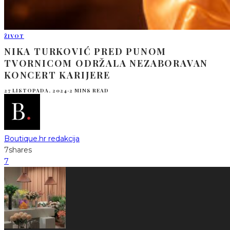
ŽIVOT
NIKA TURKOVIĆ PRED PUNOM
TVORNICOM ODRŽALA NEZABORAVAN
KONCERT KARIJERE
27 LISTOPADA, 2024
·
2 MINS READ
Boutique.hr redakcija
7
shares
7