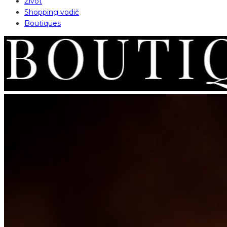
Život
Shopping vodič
Boutiques