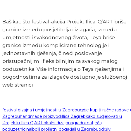
Baš kao što festival-akcija Projekt Ilica: Q’ART briše
granice između posjetitelja i izlagača, između
umjetnosti i svakodnevnog života, Teya briše
granice između komplicirane tehnologije i
jednostavnih rješenja, čineći poslovanje
pristupačnijim i fleksibilnijim za svakog malog
poduzetnika. Više informacija o Teya rješenjima i
pogodnostima za izlagače dostupno je službenoj
web stranici
.
festival dizajna i umjetnosti u Zagrebu
gdje kupiti ručne radove 
Zagrebu
handmade proizvodi
Ilica Zagreb
kako sudjelovati u
Projektu Ilica Q'ART
lokalni dizajn
nagradni natječaj
poduzetnici
najbolji proljetni događaji u Zagrebu
održivi