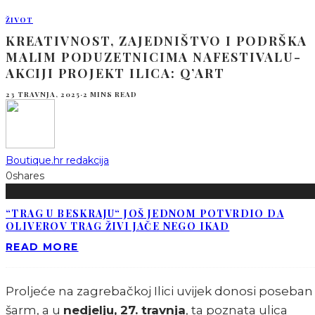
ŽIVOT
KREATIVNOST, ZAJEDNIŠTVO I PODRŠKA
MALIM PODUZETNICIMA NAFESTIVALU-
AKCIJI PROJEKT ILICA: Q’ART
23 TRAVNJA, 2025
·
2 MINS READ
Boutique.hr redakcija
0
shares
“TRAG U BESKRAJU“ JOŠ JEDNOM POTVRDIO DA
OLIVEROV TRAG ŽIVI JAČE NEGO IKAD
READ MORE
Proljeće na zagrebačkoj Ilici uvijek donosi poseban
šarm, a u
nedjelju, 27. travnja
, ta poznata ulica