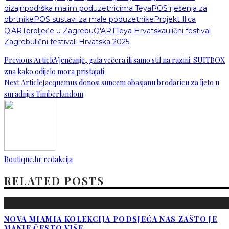
dizajn
podrška malim poduzetnicima Teya
POS rješenja za
obrtnike
POS sustavi za male poduzetnike
Projekt Ilica
Q'ART
proljeće u Zagrebu
Q'ART
Teya Hrvatska
ulični festival
Zagreb
ulični festivali Hrvatska 2025
Previous Article
Vjenčanje, gala večera ili samo stil na razini: SUITBOX
zna kako odijelo mora pristajati
Next Article
Jacquemus donosi suncem obasjanu brodaricu za ljeto u
suradnji s Timberlandom
Boutique.hr redakcija
RELATED POSTS
NOVA MIAMIA KOLEKCIJA PODSJEĆA NAS ZAŠTO JE
MANJE ČESTO VIŠE