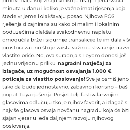
proizvođača koji znaju koliko je dragocjena svaka
minuta u danu i koliko je važno imati rješenja koja
štede vrijeme i olakšavaju posao. Njihova POS
rješenja dizajnirana su kako bi malim i lokalnim
poduzećima olakšala svakodnevnu naplatu,
omogućila brže i sigurnije transakcije te im dala viš
prostora za ono što je zaista važno – stvaranje i razvo
vlastite priče. No, ova suradnja s Teyom donosi još
jednu vrijednu priliku:
nagradni natječaj za
izlagače, uz mogućnost osvajanja 1.000 €
poticaja za vlastito poslovanje!
Sve je osmišljeno
tako da bude jednostavno, zabavno i korisno – baš
poput Teya rješenja. Posjetitelji festivala svojim
glasovima odlučuju tko je njihov favorit, a izlagač s
najviše glasova osvaja novčanu nagradu koja će biti
sjajan vjetar u leđa daljnjem razvoju njihovog
poslovanja.