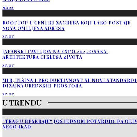
MODA
ROOFTOP U CENTRU ZAGREBA KOJI LAKO POSTAJE
NOVA OMILJENA ADRESA
ŽIVOT
JAPANSKI PAVILJON NA EXPO 2025 OSAKA:
ARHITEKTURA CIKLUSA ŽIVOTA
ŽIVOT
MIR, TIŠINA I PRODUKTIVNOST SU NOVI STANDARDI
DIZAJNA UREDSKIH PROSTORA
ŽIVOT
U TRENDU
“TRAG U BESKRAJU“ JOŠ JEDNOM POTVRDIO DA OLIV
NEGO IKAD