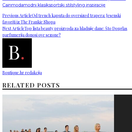
Cain
moda
modni klasik
sportski stil
styling inspiracije
Previous Article
Od trench kaputa do oversized trapera: Jesenski
favoriti iz The Frankie Shopa
Next Article
Top lista beauty proizvoda za hladnije dane: Što Douglas
parfumerija donosi ove sezone?
Boutique.hr redakcija
RELATED POSTS