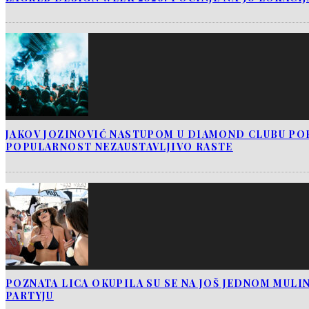
JAKOV JOZINOVIĆ NASTUPOM U DIAMOND CLUBU PO
POPULARNOST NEZAUSTAVLJIVO RASTE
POZNATA LICA OKUPILA SU SE NA JOŠ JEDNOM MUL
PARTYJU