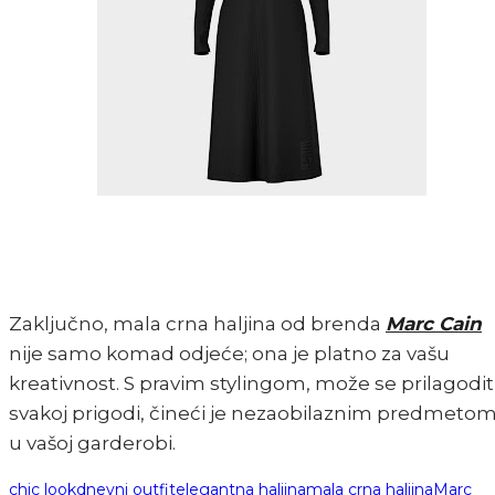
Zaključno, mala crna haljina od brenda
Marc Cain
nije samo komad odjeće; ona je platno za vašu
kreativnost. S pravim stylingom, može se prilagodit
svakoj prigodi, čineći je nezaobilaznim predmeto
u vašoj garderobi.
chic look
dnevni outfit
elegantna haljina
mala crna haljina
Marc