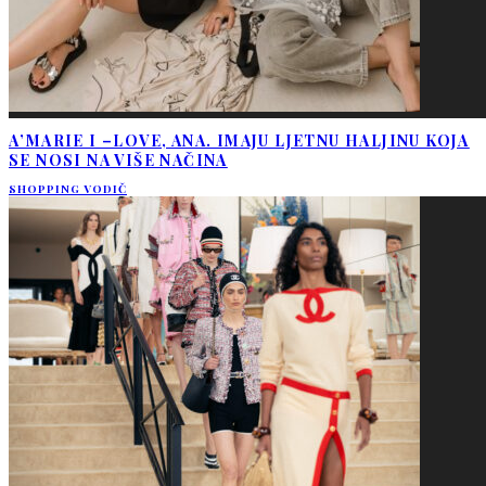
A’MARIE I –LOVE, ANA. IMAJU LJETNU HALJINU KOJA
SE NOSI NA VIŠE NAČINA
SHOPPING VODIČ