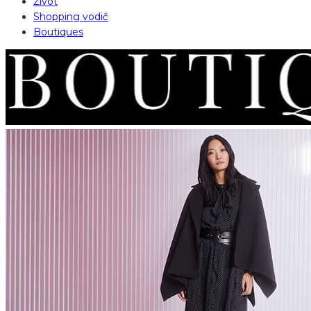
Život
Shopping vodič
Boutiques