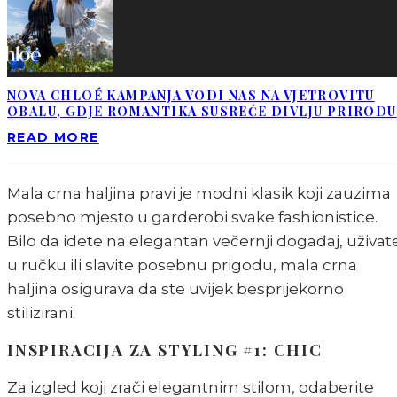
NOVA CHLOÉ KAMPANJA VODI NAS NA VJETROVITU
OBALU, GDJE ROMANTIKA SUSREĆE DIVLJU PRIRODU
READ MORE
Mala crna haljina pravi je modni klasik koji zauzima
posebno mjesto u garderobi svake fashionistice.
Bilo da idete na elegantan večernji događaj, uživat
u ručku ili slavite posebnu prigodu, mala crna
haljina osigurava da ste uvijek besprijekorno
stilizirani.
INSPIRACIJA ZA STYLING #1: CHIC
Za izgled koji zrači elegantnim stilom, odaberite