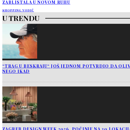
ZABLISTALA U NOVOM RUHU
SHOPPING VODIČ
U TRENDU
“TRAG U BESKRAJU“ JOŠ JEDNOM POTVRDIO DA OLIV
NEGO IKAD
ZAGREB DESIGN WEEK 2026. POČINJE NA 30 LOKACI