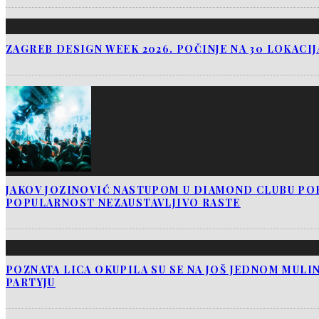
ZAGREB DESIGN WEEK 2026. POČINJE NA 30 LOKACI
JAKOV JOZINOVIĆ NASTUPOM U DIAMOND CLUBU PO
POPULARNOST NEZAUSTAVLJIVO RASTE
POZNATA LICA OKUPILA SU SE NA JOŠ JEDNOM MUL
PARTYJU