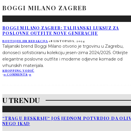
BOGGI MILANO ZAGREB
BOGGI MILANO ZAGREB: TALIJANSKI LUKSUZ ZA
POSLOVNE OUTFITE NOVE GENERACIJE
BOUTIQUE.HR REDAKCIJA
·
18 LISTOPADA, 2024
Talijanski brend Boggi Milano otvorio je trgovinu u Zagrebu,
donoseći sofisticiranu kolekciju jesen-zima 2024/2025. Otkrijte
elegantne poslovne outfite i moderne odjevne komade od
vrhunskih materijala.
SHOPPING VODIČ
·
0 COMMENTS
·
0
U TRENDU
“TRAG U BESKRAJU“ JOŠ JEDNOM POTVRDIO DA OLIV
NEGO IKAD