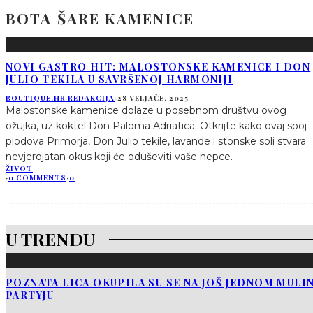
BOTA ŠARE KAMENICE
NOVI GASTRO HIT: MALOSTONSKE KAMENICE I DON
JULIO TEKILA U SAVRŠENOJ HARMONIJI
BOUTIQUE.HR REDAKCIJA
·
28 VELJAČE, 2025
Malostonske kamenice dolaze u posebnom društvu ovog
ožujka, uz koktel Don Paloma Adriatica. Otkrijte kako ovaj spoj
plodova Primorja, Don Julio tekile, lavande i stonske soli stvara
nevjerojatan okus koji će oduševiti vaše nepce.
ŽIVOT
·
0 COMMENTS
·
0
U TRENDU
POZNATA LICA OKUPILA SU SE NA JOŠ JEDNOM MUL
PARTYJU