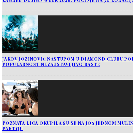
ZAGREB DESIGN WEEK 2026. POČINJE NA 30 LOKACI
JAKOV JOZINOVIĆ NASTUPOM U DIAMOND CLUBU PO
POPULARNOST NEZAUSTAVLJIVO RASTE
POZNATA LICA OKUPILA SU SE NA JOŠ JEDNOM MUL
PARTYJU