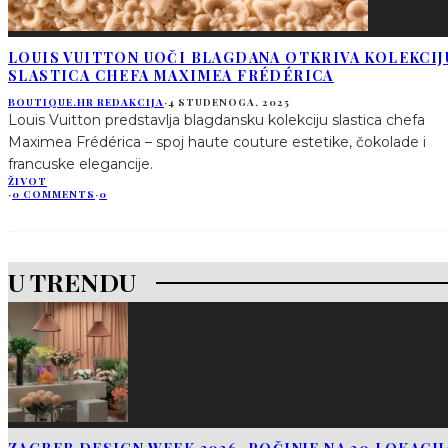
LOUIS VUITTON UOČI BLAGDANA OTKRIVA KOLEKCIJ
SLASTICA CHEFA MAXIMEA FRÉDÉRICA
BOUTIQUE.HR REDAKCIJA
·
4 STUDENOGA, 2025
Louis Vuitton predstavlja blagdansku kolekciju slastica chefa
Maximea Frédérica – spoj haute couture estetike, čokolade i
francuske elegancije.
ŽIVOT
·
0 COMMENTS
·
0
U TRENDU