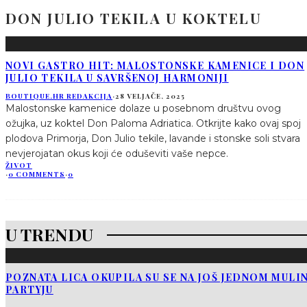
DON JULIO TEKILA U KOKTELU
NOVI GASTRO HIT: MALOSTONSKE KAMENICE I DON
JULIO TEKILA U SAVRŠENOJ HARMONIJI
BOUTIQUE.HR REDAKCIJA
·
28 VELJAČE, 2025
Malostonske kamenice dolaze u posebnom društvu ovog
ožujka, uz koktel Don Paloma Adriatica. Otkrijte kako ovaj spoj
plodova Primorja, Don Julio tekile, lavande i stonske soli stvara
nevjerojatan okus koji će oduševiti vaše nepce.
ŽIVOT
·
0 COMMENTS
·
0
U TRENDU
POZNATA LICA OKUPILA SU SE NA JOŠ JEDNOM MUL
PARTYJU