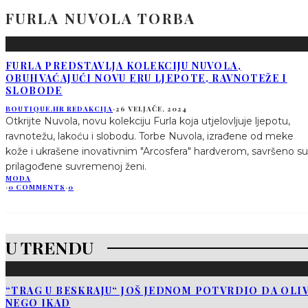
FURLA NUVOLA TORBA
FURLA PREDSTAVLJA KOLEKCIJU NUVOLA,
OBUHVAĆAJUĆI NOVU ERU LJEPOTE, RAVNOTEŽE I
SLOBODE
BOUTIQUE.HR REDAKCIJA
·
26 VELJAČE, 2024
Otkrijte Nuvola, novu kolekciju Furla koja utjelovljuje ljepotu,
ravnotežu, lakoću i slobodu. Torbe Nuvola, izrađene od meke
kože i ukrašene inovativnim "Arcosfera" hardverom, savršeno su
prilagođene suvremenoj ženi.
MODA
·
0 COMMENTS
·
0
U TRENDU
“TRAG U BESKRAJU“ JOŠ JEDNOM POTVRDIO DA OLIV
NEGO IKAD