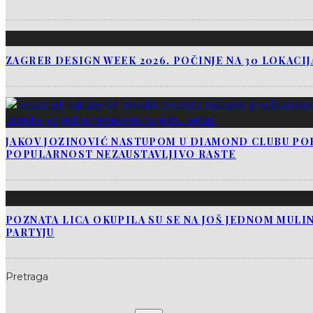
ZAGREB DESIGN WEEK 2026. POČINJE NA 30 LOKACI
JAKOV JOZINOVIĆ NASTUPOM U DIAMOND CLUBU PO
POPULARNOST NEZAUSTAVLJIVO RASTE
POZNATA LICA OKUPILA SU SE NA JOŠ JEDNOM MUL
PARTYJU
Pretraga