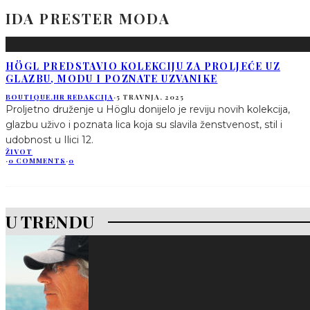
IDA PRESTER MODA
HÖGL PREDSTAVIO KOLEKCIJU ZA PROLJEĆE UZ
GLAZBU, MODU I POZNATE UZVANIKE
BOUTIQUE.HR REDAKCIJA
·
5 TRAVNJA, 2025
Proljetno druženje u Höglu donijelo je reviju novih kolekcija,
glazbu uživo i poznata lica koja su slavila ženstvenost, stil i
udobnost u Ilici 12.
ŽIVOT
·
0 COMMENTS
·
0
U TRENDU