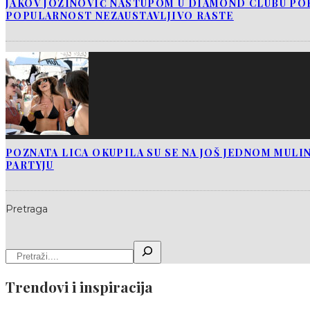
JAKOV JOZINOVIĆ NASTUPOM U DIAMOND CLUBU PO
POPULARNOST NEZAUSTAVLJIVO RASTE
POZNATA LICA OKUPILA SU SE NA JOŠ JEDNOM MUL
PARTYJU
Pretraga
Trendovi i inspiracija