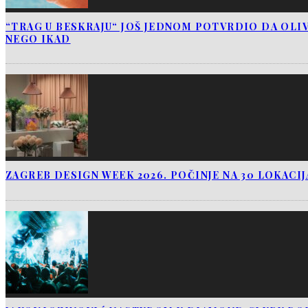
“TRAG U BESKRAJU“ JOŠ JEDNOM POTVRDIO DA OLIV
NEGO IKAD
ZAGREB DESIGN WEEK 2026. POČINJE NA 30 LOKACI