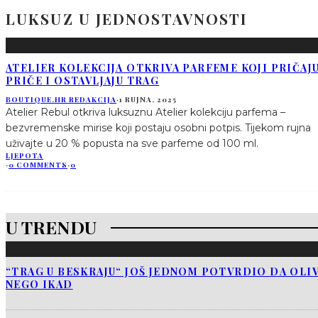
LUKSUZ U JEDNOSTAVNOSTI
ATELIER KOLEKCIJA OTKRIVA PARFEME KOJI PRIČAJ
PRIČE I OSTAVLJAJU TRAG
BOUTIQUE.HR REDAKCIJA
·
1 RUJNA, 2025
Atelier Rebul otkriva luksuznu Atelier kolekciju parfema –
bezvremenske mirise koji postaju osobni potpis. Tijekom rujna
uživajte u 20 % popusta na sve parfeme od 100 ml.
LJEPOTA
·
0 COMMENTS
·
0
U TRENDU
“TRAG U BESKRAJU“ JOŠ JEDNOM POTVRDIO DA OLIV
NEGO IKAD