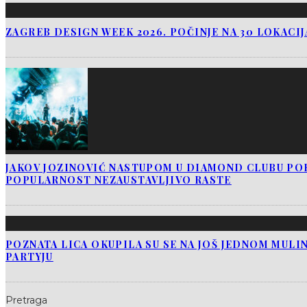
ZAGREB DESIGN WEEK 2026. POČINJE NA 30 LOKACI
JAKOV JOZINOVIĆ NASTUPOM U DIAMOND CLUBU PO
POPULARNOST NEZAUSTAVLJIVO RASTE
POZNATA LICA OKUPILA SU SE NA JOŠ JEDNOM MUL
PARTYJU
Pretraga