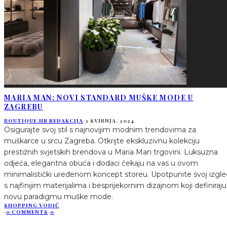
MARIA MAN: NOVI STANDARD MUŠKE MODE U
ZAGREBU
BOUTIQUE.HR REDAKCIJA
·
3 SVIBNJA, 2024
Osigurajte svoj stil s najnovijim modnim trendovima za
muškarce u srcu Zagreba. Otkrijte ekskluzivnu kolekciju
prestižnih svjetskih brendova u Maria Man trgovini. Luksuzna
odjeća, elegantna obuća i dodaci čekaju na vas u ovom
minimalistički uređenom koncept storeu. Upotpunite svoj izgle
s najfinijim materijalima i besprijekornim dizajnom koji definiraju
novu paradigmu muške mode.
SHOPPING VODIČ
·
0 COMMENTS
·
0