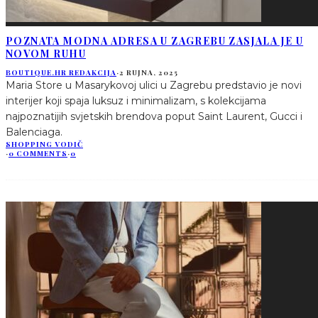
POZNATA MODNA ADRESA U ZAGREBU ZASJALA JE U
NOVOM RUHU
BOUTIQUE.HR REDAKCIJA
·
2 RUJNA, 2025
Maria Store u Masarykovoj ulici u Zagrebu predstavio je novi
interijer koji spaja luksuz i minimalizam, s kolekcijama
najpoznatijih svjetskih brendova poput Saint Laurent, Gucci i
Balenciaga.
SHOPPING VODIČ
·
0 COMMENTS
·
0