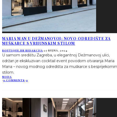
MARIA MAN U DEŽMANOVOJ: NOVO ODREDIŠTE ZA
MUŠKARCE S VRHUNSKIM STILOM
BOUTIQUE.HR REDAKCIJA
·
27 RUJNA, 2024
U samom središtu Zagreba, u elegantnoj Dežmanovoj ulici,
održan je ekskluzivan cocktail event povodom otvaranja Maria
Mana – novog modnog odredišta za muškarce s besprijekorni
stilom.
MODA
·
0 COMMENTS
·
0