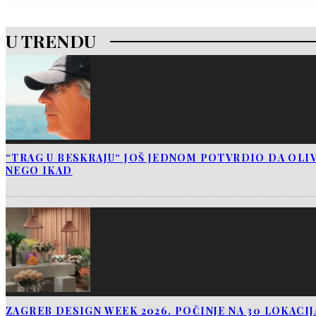
U TRENDU
“TRAG U BESKRAJU“ JOŠ JEDNOM POTVRDIO DA OLIV
NEGO IKAD
ZAGREB DESIGN WEEK 2026. POČINJE NA 30 LOKACI