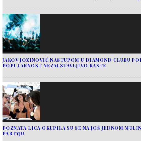
JAKOV JOZINOVIĆ NASTUPOM U DIAMOND CLUBU PO
POPULARNOST NEZAUSTAVLJIVO RASTE
POZNATA LICA OKUPILA SU SE NA JOŠ JEDNOM MUL
PARTYJU