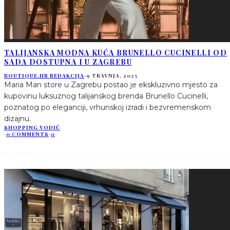
TALIJANSKA MODNA KUĆA BRUNELLO CUCINELLI OD
SADA DOSTUPNA I U ZAGREBU
BOUTIQUE.HR REDAKCIJA
·
9 TRAVNJA, 2025
Maria Man store u Zagrebu postao je ekskluzivno mjesto za
kupovinu luksuznog talijanskog brenda Brunello Cucinelli,
poznatog po eleganciji, vrhunskoj izradi i bezvremenskom
dizajnu.
SHOPPING VODIČ
·
0 COMMENTS
·
0