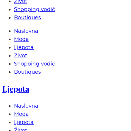
Život
Shopping vodič
Boutiques
Naslovna
Moda
Ljepota
Život
Shopping vodič
Boutiques
Ljepota
Naslovna
Moda
Ljepota
Život