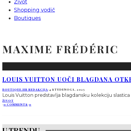
Život
Shopping vodič
Boutiques
MAXIME FRÉDÉRIC
LOUIS VUITTON UOČI BLAGDANA OTK
BOUTIQUE.HR REDAKCIJA
·
4 STUDENOGA, 2025
Louis Vuitton predstavlja blagdansku kolekciju slastica
ŽIVOT
·
0 COMMENTS
·
0
U TRENDU