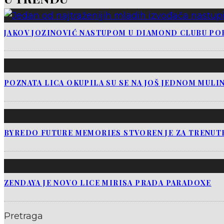
JAKOV JOZINOVIĆ NASTUPOM U DIAMOND CLUBU PO
POZNATA LICA OKUPILA SU SE NA JOŠ JEDNOM MULI
BYREDO FUTURE MEMORIES STVOREN JE ZA TRENUTK
ZENDAYA JE NOVO LICE MIRISA PRADA PARADOXE
Pretraga