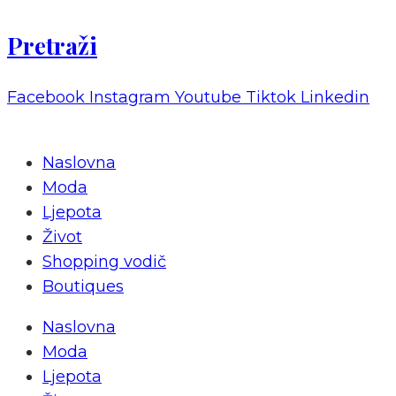
Pretraži
Facebook
Instagram
Youtube
Tiktok
Linkedin
Naslovna
Moda
Ljepota
Život
Shopping vodič
Boutiques
Naslovna
Moda
Ljepota