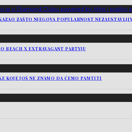
KAZAO ZAŠTO NJEGOVA POPULARNOST NEZAUSTAVLJI
NO BEACH X EXTRAVAGANT PARTYJU
E KOJE JOŠ NE ZNAMO DA ĆEMO PAMTITI