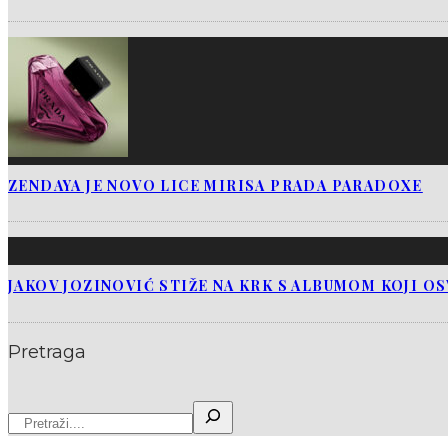
ZENDAYA JE NOVO LICE MIRISA PRADA PARADOXE
JAKOV JOZINOVIĆ STIŽE NA KRK S ALBUMOM KOJI O
Pretraga