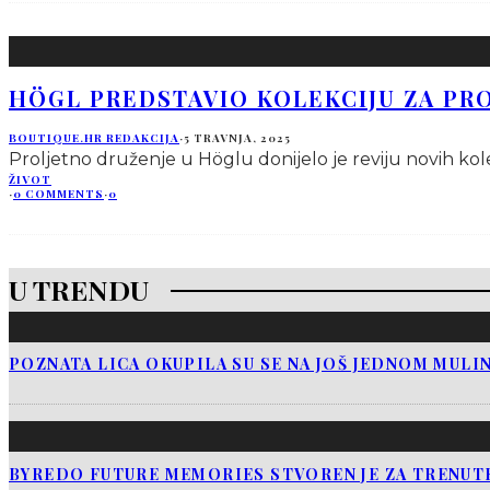
HÖGL PREDSTAVIO KOLEKCIJU ZA PRO
BOUTIQUE.HR REDAKCIJA
·
5 TRAVNJA, 2025
Proljetno druženje u Höglu donijelo je reviju novih kolekc
ŽIVOT
·
0 COMMENTS
·
0
U TRENDU
POZNATA LICA OKUPILA SU SE NA JOŠ JEDNOM MULI
BYREDO FUTURE MEMORIES STVOREN JE ZA TRENUTK