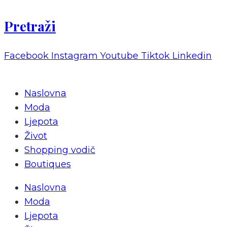
Pretraži
Facebook
Instagram
Youtube
Tiktok
Linkedin
Naslovna
Moda
Ljepota
Život
Shopping vodič
Boutiques
Naslovna
Moda
Ljepota