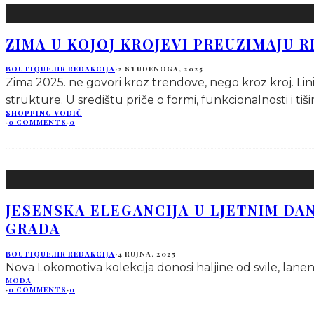
ZIMA U KOJOJ KROJEVI PREUZIMAJU RI
BOUTIQUE.HR REDAKCIJA
·
2 STUDENOGA, 2025
Zima 2025. ne govori kroz trendove, nego kroz kroj. Lini
strukture. U središtu priče o formi, funkcionalnosti i ti
SHOPPING VODIČ
·
0 COMMENTS
·
0
JESENSKA ELEGANCIJA U LJETNIM DA
GRADA
BOUTIQUE.HR REDAKCIJA
·
4 RUJNA, 2025
Nova Lokomotiva kolekcija donosi haljine od svile, lanene
MODA
·
0 COMMENTS
·
0