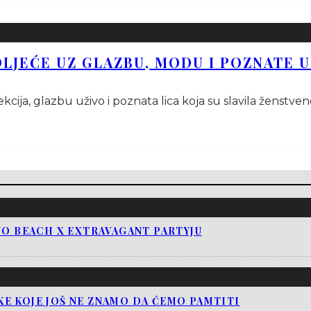
LJEĆE UZ GLAZBU, MODU I POZNATE 
ija, glazbu uživo i poznata lica koja su slavila ženstvenost
NO BEACH X EXTRAVAGANT PARTYJU
E KOJE JOŠ NE ZNAMO DA ĆEMO PAMTITI