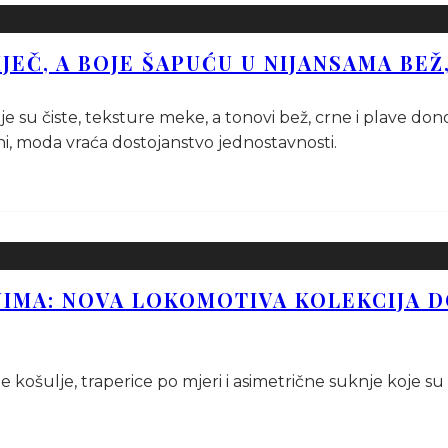
JEČ, A BOJE ŠAPUĆU U NIJANSAMA BEŽ
je su čiste, teksture meke, a tonovi bež, crne i plave don
šini, moda vraća dostojanstvo jednostavnosti.
NIMA: NOVA LOKOMOTIVA KOLEKCIJA 
 košulje, traperice po mjeri i asimetrične suknje koje su s