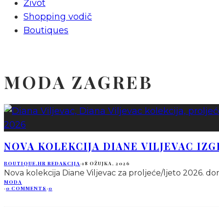
Život
Shopping vodič
Boutiques
MODA ZAGREB
NOVA KOLEKCIJA DIANE VILJEVAC IZ
BOUTIQUE.HR REDAKCIJA
·
18 OŽUJKA, 2026
Nova kolekcija Diane Viljevac za proljeće/ljeto 2026. don
MODA
·
0 COMMENTS
·
0