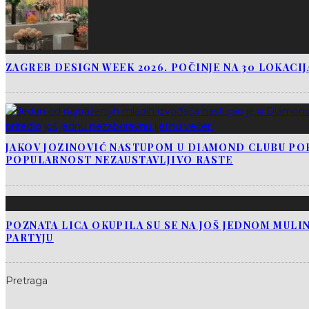
ZAGREB DESIGN WEEK 2026. POČINJE NA 30 LOKACI
JAKOV JOZINOVIĆ NASTUPOM U DIAMOND CLUBU PO
POPULARNOST NEZAUSTAVLJIVO RASTE
POZNATA LICA OKUPILA SU SE NA JOŠ JEDNOM MUL
PARTYJU
Pretraga