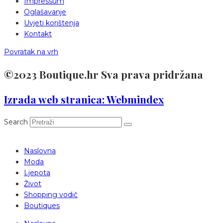
Impressum
Oglašavanje
Uvjeti korištenja
Kontakt
Povratak na vrh
©2023 Boutique.hr Sva prava pridržana
Izrada web stranica: Webmindex
Search
Naslovna
Moda
Ljepota
Život
Shopping vodič
Boutiques