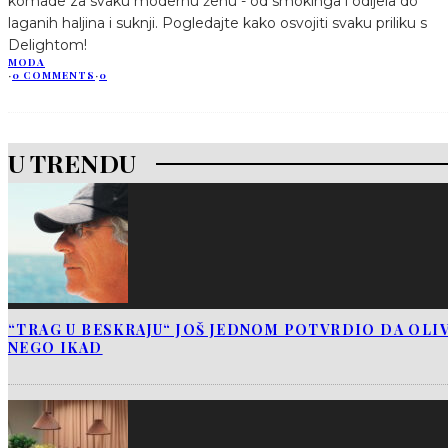
komade za svaku modernu ženu - od smokinga i odijela do
laganih haljina i suknji. Pogledajte kako osvojiti svaku priliku s
Delightom!
MODA
·
0 COMMENTS
·
0
U TRENDU
“TRAG U BESKRAJU“ JOŠ JEDNOM POTVRDIO DA OLIV
NEGO IKAD