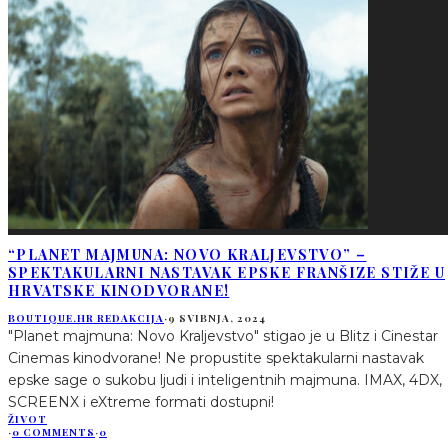
“PLANET MAJMUNA: NOVO KRALJEVSTVO” –
SPEKTAKULARNI NASTAVAK EPSKE FRANŠIZE STIŽE U
HRVATSKE KINODVORANE!
BOUTIQUE.HR REDAKCIJA
·
9 SVIBNJA, 2024
"Planet majmuna: Novo Kraljevstvo" stigao je u Blitz i Cinestar
Cinemas kinodvorane! Ne propustite spektakularni nastavak
epske sage o sukobu ljudi i inteligentnih majmuna. IMAX, 4DX,
SCREENX i eXtreme formati dostupni!
ŽIVOT
·
0 COMMENTS
·
0