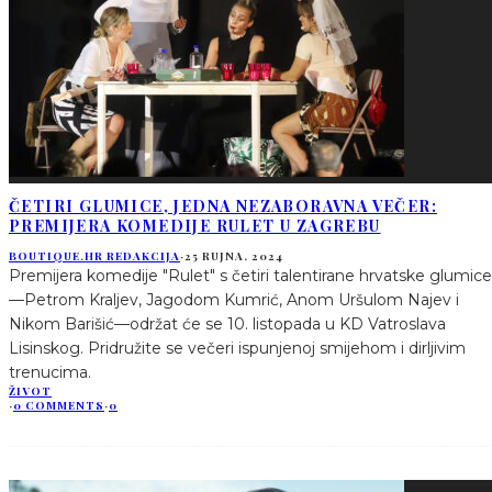
ČETIRI GLUMICE, JEDNA NEZABORAVNA VEČER:
PREMIJERA KOMEDIJE RULET U ZAGREBU
BOUTIQUE.HR REDAKCIJA
·
25 RUJNA, 2024
Premijera komedije "Rulet" s četiri talentirane hrvatske glumice
—Petrom Kraljev, Jagodom Kumrić, Anom Uršulom Najev i
Nikom Barišić—održat će se 10. listopada u KD Vatroslava
Lisinskog. Pridružite se večeri ispunjenoj smijehom i dirljivim
trenucima.
ŽIVOT
·
0 COMMENTS
·
0