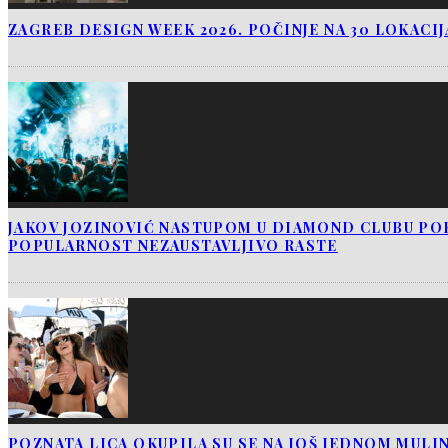
ZAGREB DESIGN WEEK 2026. POČINJE NA 30 LOKACI
JAKOV JOZINOVIĆ NASTUPOM U DIAMOND CLUBU PO
POPULARNOST NEZAUSTAVLJIVO RASTE
POZNATA LICA OKUPILA SU SE NA JOŠ JEDNOM MUL