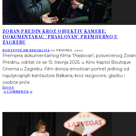
ZORAN PREDIN KROZ OBJEKTIV KAMERE:
DOKUMENTARAC ‘PRASLOVAN’ PREMIJERNO U
ZAGREBU
BOUTIQUE.HR REDAKCIJA
·
10 TRAVNJA, 2025
Premijera dokumentarnog filma 'Praslovan', posvećenog Zora
Predinu, održat će se 15. travnja 2025. u Kino Kaptol Boutique
Cinema u Zagrebu. Film donosi emotivan portret jednog od
najutjecajnijih kantautora Balkana, kroz razgovore, glazbu i
osobne priče.
ŽIVOT
·
0 COMMENTS
·
0