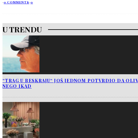
·
0 COMMENTS
·
0
U TRENDU
“TRAG U BESKRAJU“ JOŠ JEDNOM POTVRDIO DA OLIV
NEGO IKAD