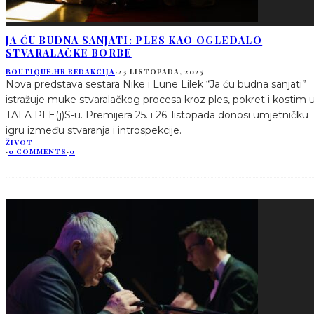
JA ĆU BUDNA SANJATI: PLES KAO OGLEDALO
STVARALAČKE BORBE
BOUTIQUE.HR REDAKCIJA
·
23 LISTOPADA, 2025
Nova predstava sestara Nike i Lune Lilek “Ja ću budna sanjati”
istražuje muke stvaralačkog procesa kroz ples, pokret i kostim 
TALA PLE(j)S-u. Premijera 25. i 26. listopada donosi umjetničku
igru između stvaranja i introspekcije.
ŽIVOT
·
0 COMMENTS
·
0