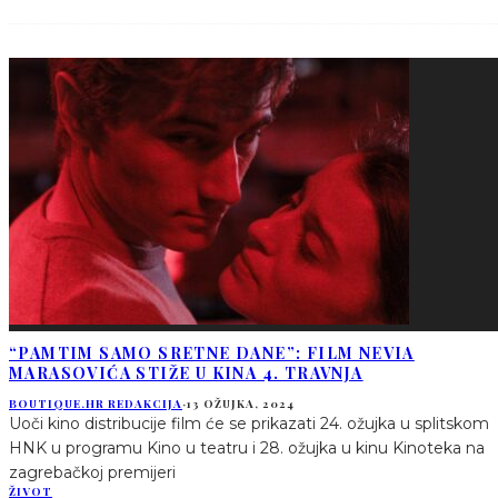
“PAMTIM SAMO SRETNE DANE”: FILM NEVIA
MARASOVIĆA STIŽE U KINA 4. TRAVNJA
BOUTIQUE.HR REDAKCIJA
·
13 OŽUJKA, 2024
Uoči kino distribucije film će se prikazati 24. ožujka u splitskom
HNK u programu Kino u teatru i 28. ožujka u kinu Kinoteka na
zagrebačkoj premijeri
ŽIVOT