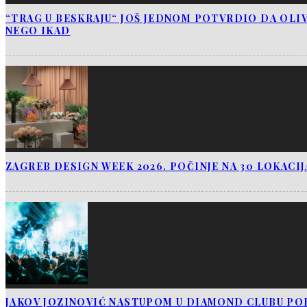
“TRAG U BESKRAJU“ JOŠ JEDNOM POTVRDIO DA OLIV
NEGO IKAD
ZAGREB DESIGN WEEK 2026. POČINJE NA 30 LOKACI
JAKOV JOZINOVIĆ NASTUPOM U DIAMOND CLUBU PO