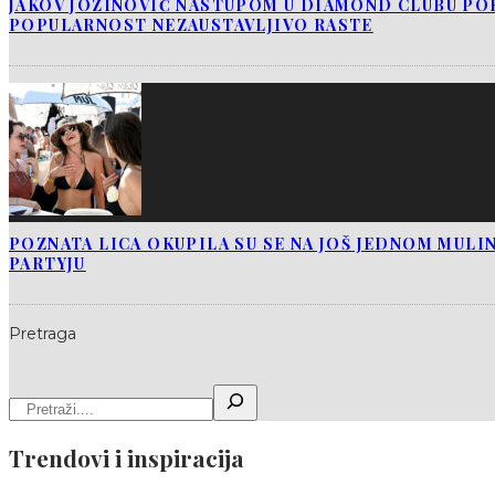
JAKOV JOZINOVIĆ NASTUPOM U DIAMOND CLUBU PO
POPULARNOST NEZAUSTAVLJIVO RASTE
POZNATA LICA OKUPILA SU SE NA JOŠ JEDNOM MUL
PARTYJU
Pretraga
Trendovi i inspiracija