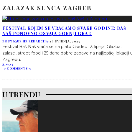
ZALAZAK SUNCA ZAGREB
FESTIVAL KOJEM SE VRAĆAMO SVAKE GODINE: BAŠ
NAŠ PONOVNO OSVAJA GORNJI GRAD
BOUTIQUE.HR REDAKCIJA
·
26 SVIBNJA, 2025
Festival Baš Naš vraća se na plato Gradec 12. lipnja! Glazba,
zalasci, street food i 25 dana dobre zabave na najljepšoj lokaciji 
Zagrebu.
ŽIVOT
·
0 COMMENTS
·
0
U TRENDU