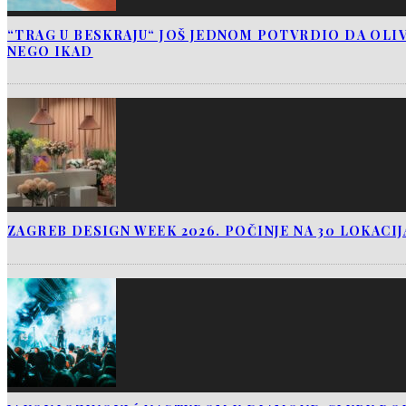
“TRAG U BESKRAJU“ JOŠ JEDNOM POTVRDIO DA OLIV
NEGO IKAD
ZAGREB DESIGN WEEK 2026. POČINJE NA 30 LOKACI