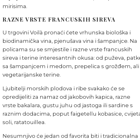
mirisima.
RAZNE VRSTE FRANCUSKIH SIREVA
U trgovini Voilà pronaći ćete vrhunska biološka i
biodinamička vina, pjenušava vina i šampanjce. Na
policama su se smjestile i razne vrste francuskih
sireva i terine interesantnih okusa: od puževa, patk
sa šampanjcem i medom, prepelica s grožđem, ali 
vegetarijanske terine.
Ljubitelji morskih plodova i ribe svakako će se
opredijeliti za namaz od jakobovih kapica, razne
vrste bakalara, gustu juhu od jastoga ili sardine s
raznim dodacima, poput faigetellu kobasice, cvijet
soli, ratatouillea.
Nesumnjivo će jedan od favorita biti i tradicionalna