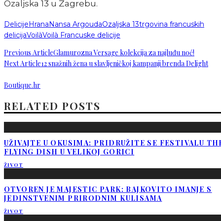
Ozaljska 13 u Zagrebu.
Delicije
Hrana
Nansa Argouda
Ozaljska 13
trgovina francuskih
delicija
Voilà
Voilà Francuske delicije
Previous Article
Glamurozna Versage kolekcija za najluđu noć!
Next Article
12 snažnih žena u slavljeničkoj kampanji brenda Delight
Boutique.hr
RELATED POSTS
UŽIVAJTE U OKUSIMA: PRIDRUŽITE SE FESTIVALU TH
FLYING DISH U VELIKOJ GORICI
ŽIVOT
OTVOREN JE MAJESTIC PARK: BAJKOVITO IMANJE S
JEDINSTVENIM PRIRODNIM KULISAMA
ŽIVOT