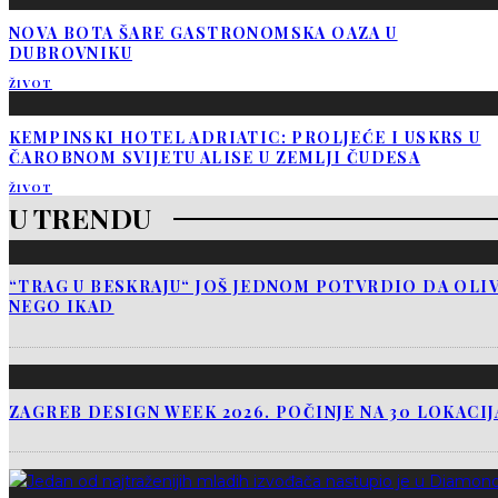
NOVA BOTA ŠARE GASTRONOMSKA OAZA U
DUBROVNIKU
ŽIVOT
KEMPINSKI HOTEL ADRIATIC: PROLJEĆE I USKRS U
ČAROBNOM SVIJETU ALISE U ZEMLJI ČUDESA
ŽIVOT
U TRENDU
“TRAG U BESKRAJU“ JOŠ JEDNOM POTVRDIO DA OLIV
NEGO IKAD
ZAGREB DESIGN WEEK 2026. POČINJE NA 30 LOKACI