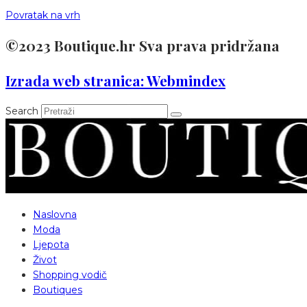
Povratak na vrh
©2023 Boutique.hr Sva prava pridržana
Izrada web stranica: Webmindex
Search
Naslovna
Moda
Ljepota
Život
Shopping vodič
Boutiques