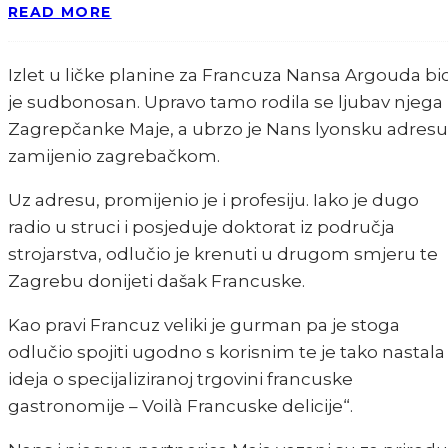
READ MORE
Izlet u ličke planine za Francuza Nansa Argouda bi
je sudbonosan. Upravo tamo rodila se ljubav njega 
Zagrepčanke Maje, a ubrzo je Nans lyonsku adresu
zamijenio zagrebačkom.
Uz adresu, promijenio je i profesiju. Iako je dugo
radio u struci i posjeduje doktorat iz područja
strojarstva, odlučio je krenuti u drugom smjeru te
Zagrebu donijeti dašak Francuske.
Kao pravi Francuz veliki je gurman pa je stoga
odlučio spojiti ugodno s korisnim te je tako nastala
ideja o specijaliziranoj trgovini francuske
gastronomije – Voilà Francuske delicije“.