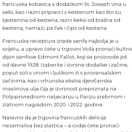
francuska kobasica s dodatkom St. Joseph vina u
sebi, kao i razni pripravci s kestenom kao što su
tjestenina od kestena, razni keksi od brašna od
kestena, namazi, pa čak i čips od kestena.
Francuska receptura izrade senfa najbolja je u
svijetu, a upravo ćete u trgovini Voilà pronaći kultn
dijon senfove Edmont Fallot, koji se proizvode još
od davne 1928. Izaberite i izvrsne dodatke i začine,
poput soli s vinom i ljutikom ili s provansalskim
začinima, kao i vrhunska ekstra djevičanska
maslinova ulja čija je izvrsnost prepoznata na
Poljoprivrednom natjecanju u Parizu srebrnom i
zlatnom nagradom 2020. i 2022. godine.
Naravno da je trgovina francuskih delicija
nezamisliva bez slastica – a ovdje ćete pronaći