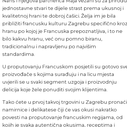
Nans i njegova partnerica Maja vezani su za prirodu 
jednostavne stvari te dijele strast prema ukusnoj i
kvalitetnoj hrani te dobroj čašici. Želja im je bila
približiti francusku kulturu Zagrebu specifično kro
hranu po kojoj je Francuska prepoznatljiva, i to ne
bilo kakvu hranu, već onu pomno biranu,
tradicionalnu i napravljenu po najvišim
standardima.
U proputovanju Francuskom posjetili su gotovo sv
proizvođače s kojima surađuju i na licu mjesta
uvjerili se u svaki segment uzgoja i proizvodnju
delicija koje žele ponuditi svojim klijentima.
Tako ćete u prvoj takvoj trgovini u Zagrebu pronaći
namirnice i delikatese čiji će vas okusi nakratko
povesti na proputovanje francuskim regijama, od
kojih je svaka autentična okusima, receptima i