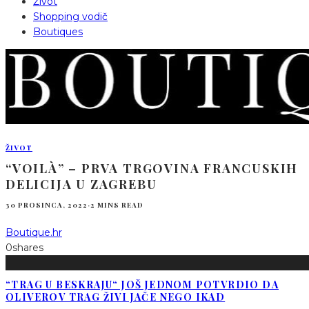
Život
Shopping vodič
Boutiques
ŽIVOT
“VOILÀ” – PRVA TRGOVINA FRANCUSKIH
DELICIJA U ZAGREBU
30 PROSINCA, 2022
·
2 MINS READ
Boutique.hr
0
shares
“TRAG U BESKRAJU“ JOŠ JEDNOM POTVRDIO DA
OLIVEROV TRAG ŽIVI JAČE NEGO IKAD