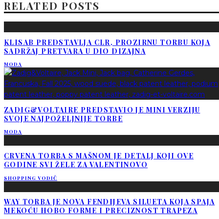
RELATED POSTS
KLISAB PREDSTAVLJA CLR, PROZIRNU TORBU KOJA
SADRŽAJ PRETVARA U DIO DIZAJNA
MODA
ZADIG&VOLTAIRE PREDSTAVIO JE MINI VERZIJU
SVOJE NAJPOŽELJNIJE TORBE
MODA
CRVENA TORBA S MAŠNOM JE DETALJ KOJI OVE
GODINE SVI ŽELE ZA VALENTINOVO
SHOPPING VODIČ
WAY TORBA JE NOVA FENDIJEVA SILUETA KOJA SPAJA
MEKOĆU HOBO FORME I PRECIZNOST TRAPEZA