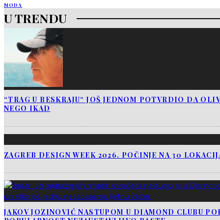
MODA
U TRENDU
“TRAG U BESKRAJU“ JOŠ JEDNOM POTVRDIO DA OLIV
NEGO IKAD
ZAGREB DESIGN WEEK 2026. POČINJE NA 30 LOKACI
JAKOV JOZINOVIĆ NASTUPOM U DIAMOND CLUBU PO