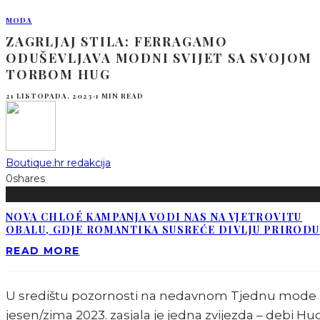
MODA
ZAGRLJAJ STILA: FERRAGAMO
ODUŠEVLJAVA MODNI SVIJET SA SVOJOM
TORBOM HUG
21 LISTOPADA, 2023
·
1 MIN READ
Boutique.hr redakcija
0
shares
NOVA CHLOÉ KAMPANJA VODI NAS NA VJETROVITU
OBALU, GDJE ROMANTIKA SUSREĆE DIVLJU PRIRODU
READ MORE
U središtu pozornosti na nedavnom Tjednu mode
jesen/zima 2023. zasjala je jedna zvijezda – debi Hu