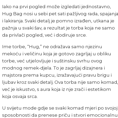
Iako na prvi pogled može izgledati jednostavno,
Hug Bag nosi u sebi pet sati pažljivog rada, spajanj
i lakiranja. Svaki detalj je pomno izrađen, utkana je
pažnja u svaki šav, a rezultat je torba koja ne samo
da privlači pogled, već i dodiruje srce.
Ime torbe, “Hug,” ne odražava samo njezinu
mekoću i veličinu koja je gotovo zagrljaj u obliku
torbe, već utjelovljuje i suštinsku svrhu ovog
modnog remek-djela. To je zagrljaj dizajnera i
majstora prema kupcu, izražavajući pravu brigu i
ljubav kroz svaki detalj. Ova torba nije samo komad
već je iskustvo, s aura koja iz nje zrači i estetikom
koja osvaja srca.
U svijetu mode gdje se svaki komad mjeri po svojoj
sposobnosti da prenese priču i stvori emocionalnu