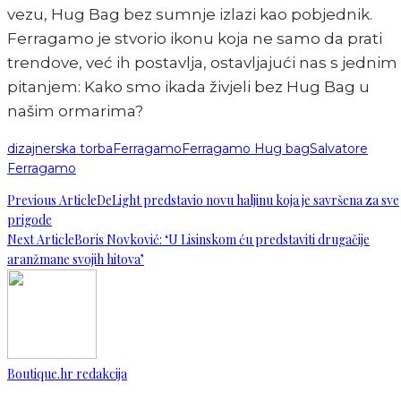
vezu, Hug Bag bez sumnje izlazi kao pobjednik.
Ferragamo je stvorio ikonu koja ne samo da prati
trendove, već ih postavlja, ostavljajući nas s jednim
pitanjem: Kako smo ikada živjeli bez Hug Bag u
našim ormarima?
dizajnerska torba
Ferragamo
Ferragamo Hug bag
Salvatore
Ferragamo
Previous Article
DeLight predstavio novu haljinu koja je savršena za sve
prigode
Next Article
Boris Novković: ‘U Lisinskom ću predstaviti drugačije
aranžmane svojih hitova’
Boutique.hr redakcija