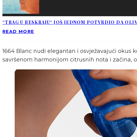
“TRAG U BESKRAJU“ JOŠ JEDNOM POTVRDIO DA OLIV
READ MORE
1664 Blanc nudi elegantan i osvježavajući okus ko
savršenom harmonijom citrusnih nota i začina, ov