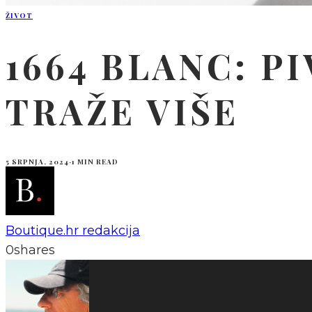
ŽIVOT
1664 BLANC: P
TRAŽE VIŠE
5 SRPNJA, 2024
·
1 MIN READ
Boutique.hr redakcija
0
shares