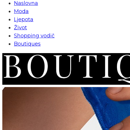
Naslovna
Moda
Ljepota
Život
Shopping vodič
Boutiques