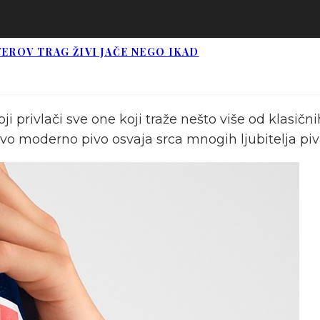
EROV TRAG ŽIVI JAČE NEGO IKAD
ji privlači sve one koji traže nešto više od klasi
o moderno pivo osvaja srca mnogih ljubitelja piva