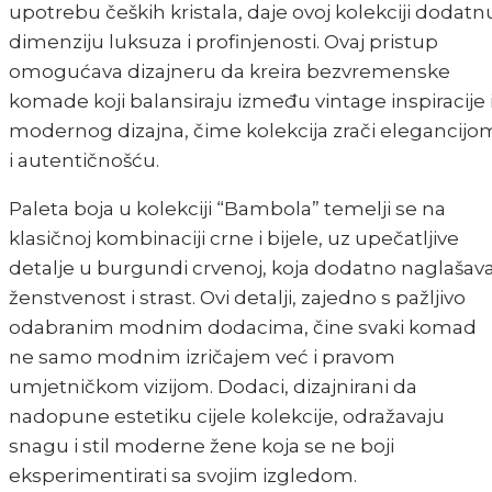
upotrebu čeških kristala, daje ovoj kolekciji dodatn
dimenziju luksuza i profinjenosti. Ovaj pristup
omogućava dizajneru da kreira bezvremenske
komade koji balansiraju između vintage inspiracije 
modernog dizajna, čime kolekcija zrači elegancijo
i autentičnošću.
Paleta boja u kolekciji “Bambola” temelji se na
klasičnoj kombinaciji crne i bijele, uz upečatljive
detalje u burgundi crvenoj, koja dodatno naglašav
ženstvenost i strast. Ovi detalji, zajedno s pažljivo
odabranim modnim dodacima, čine svaki komad
ne samo modnim izričajem već i pravom
umjetničkom vizijom. Dodaci, dizajnirani da
nadopune estetiku cijele kolekcije, odražavaju
snagu i stil moderne žene koja se ne boji
eksperimentirati sa svojim izgledom.