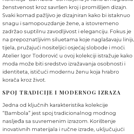
ženstvenost kroz savršen kroj i promišljen dizajn.
Svaki komad pažljivo je dizajniran kako bi istaknuo
snagu i samopouzdanje žene, a istovremeno
zadržao suptilnu zavodljivost i eleganciju. Fokus je
na prepoznatljivim siluetama koje naglašavaju linij
tijela, pružajući nositeljici osjećaj slobode i moći.
Atelier Igor Todorović u ovoj kolekciji istražuje kako
moda može biti sredstvo izražavanja osobnosti i
identiteta, ističući modernu ženu koja hrabro
korača kroz život.
SPOJ TRADICIJE I MODERNOG IZRAZA
Jedna od ključnih karakteristika kolekcije
“Bambola” jest spoj tradicionalnog modnog
nasljeđa sa suvremenim izrazom. Korištenje
inovativnih materijala i ručne izrade, uključujući