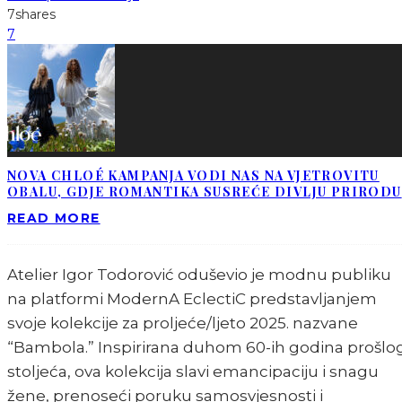
7
shares
7
NOVA CHLOÉ KAMPANJA VODI NAS NA VJETROVITU
OBALU, GDJE ROMANTIKA SUSREĆE DIVLJU PRIRODU
READ MORE
Atelier Igor Todorović oduševio je modnu publiku
na platformi ModernA EclectiC predstavljanjem
svoje kolekcije za proljeće/ljeto 2025. nazvane
“Bambola.” Inspirirana duhom 60-ih godina prošlo
stoljeća, ova kolekcija slavi emancipaciju i snagu
žene, prenoseći poruku samosvjesnosti i