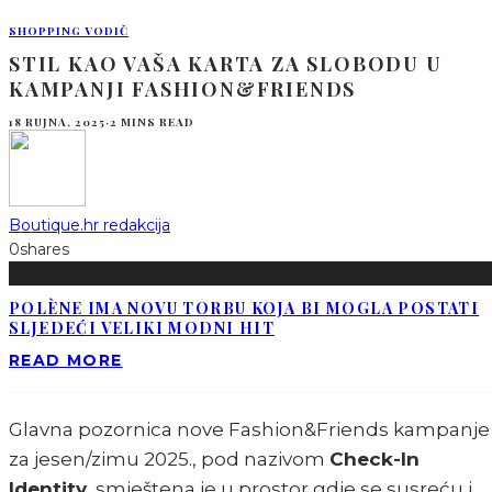
SHOPPING VODIČ
STIL KAO VAŠA KARTA ZA SLOBODU U
KAMPANJI FASHION&FRIENDS
18 RUJNA, 2025
·
2 MINS READ
Boutique.hr redakcija
0
shares
POLÈNE IMA NOVU TORBU KOJA BI MOGLA POSTATI
SLJEDEĆI VELIKI MODNI HIT
READ MORE
Glavna pozornica nove Fashion&Friends kampanje
za jesen/zimu 2025., pod nazivom
Check-In
Identity
, smještena je u prostor gdje se susreću i