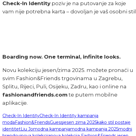
Check-In Identity
poziv je na putovanje za koje
vam nije potrebna karta – dovoljan je vaš osobni stil
Boarding now. One terminal, infinite looks.
Novu kolekciju jesen/zima 2025. možete pronaći u
svim Fashion&Friends trgovinama u Zagrebu,
Splitu, Rijeci, Puli, Osijeku, Zadru, kao i online na
fashionandfriends.com
te putem mobilne
aplikacije.
Check-In Identity
Check-In Identity kampanja
moda
Fashion&Friends
Guess
jesen zima 2025
kako stil postaje
identitet
Liu Jo
modna kampanja
modna kampanja 2025
modni
brendovi
nova kolekcija
nova kolekcija Fashion&Friends jesen