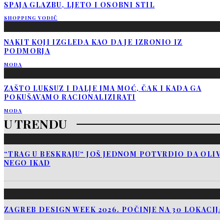
SPAJA GLAZBU, LJETO I OSOBNI STIL
SHOPPING VODIČ
NAKIT KOJI IZGLEDA KAO DA JE IZRONIO IZ
PODMORJA
MODA
ZAŠTO LUKSUZ I DALJE IMA MOĆ, ČAK I KADA GA
POKUŠAVAMO RACIONALIZIRATI
MODA
U TRENDU
“TRAG U BESKRAJU“ JOŠ JEDNOM POTVRDIO DA OLIV
NEGO IKAD
ZAGREB DESIGN WEEK 2026. POČINJE NA 30 LOKACI