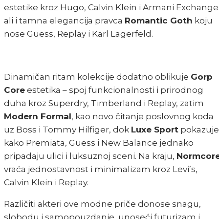
estetike kroz Hugo, Calvin Klein i Armani Exchange
ali i tamna elegancija pravca
Romantic Goth
koju
nose Guess, Replay i Karl Lagerfeld.
Dinamičan ritam kolekcije dodatno oblikuje
Gorp
Core
estetika – spoj funkcionalnosti i prirodnog
duha kroz Superdry, Timberland i Replay, zatim
Modern Formal
, kao novo čitanje poslovnog koda
uz Boss i Tommy Hilfiger, dok
Luxe Sport
pokazuje
kako Premiata, Guess i New Balance jednako
pripadaju ulici i luksuznoj sceni. Na kraju,
Normcor
vraća jednostavnost i minimalizam kroz Levi’s,
Calvin Klein i Replay.
Različiti akteri ove modne priče donose snagu,
slobodu i samopouzdanje, unoseći futurizam i