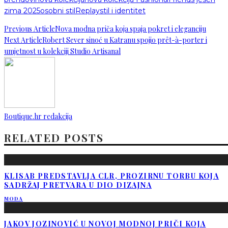
zima 2025
osobni stil
Replay
stil i identitet
Previous Article
Nova modna priča koja spaja pokret i eleganciju
Next Article
Robert Sever sinoć u Katranu spojio prêt-à-porter i
umjetnost u kolekciji Studio Artisanal
Boutique.hr redakcija
RELATED POSTS
KLISAB PREDSTAVLJA CLR, PROZIRNU TORBU KOJA
SADRŽAJ PRETVARA U DIO DIZAJNA
MODA
JAKOV JOZINOVIĆ U NOVOJ MODNOJ PRIČI KOJA