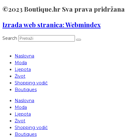
©2023 Boutique.hr Sva prava pridržana
Izrada web stranica: Webmindex
Search
Naslovna
Moda
Ljepota
Život
Shopping vodič
Boutiques
Naslovna
Moda
Ljepota
Život
Shopping vodič
Boutiques