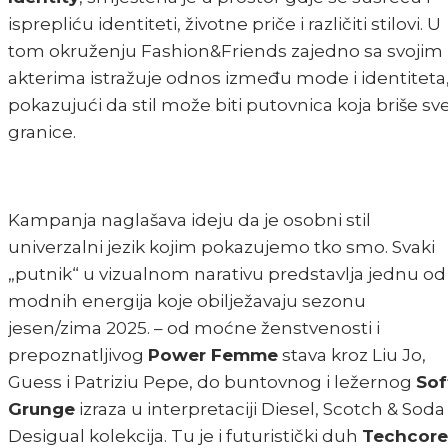
isprepliću identiteti, životne priče i različiti stilovi. U
tom okruženju Fashion&Friends zajedno sa svojim
akterima istražuje odnos između mode i identiteta
pokazujući da stil može biti putovnica koja briše sv
granice.
Kampanja naglašava ideju da je osobni stil
univerzalni jezik kojim pokazujemo tko smo. Svaki
„putnik“ u vizualnom narativu predstavlja jednu od
modnih energija koje obilježavaju sezonu
jesen/zima 2025. – od moćne ženstvenosti i
prepoznatljivog
Power Femme
stava kroz Liu Jo,
Guess i Patriziu Pepe, do buntovnog i ležernog
Sof
Grunge
izraza u interpretaciji Diesel, Scotch & Soda 
Desigual kolekcija. Tu je i futuristički duh
Techcore