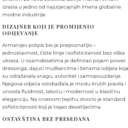
izrasla u jedno od najutjecajnijih imena globalne
modne industrije.
DIZAJNER KOJI JE PROMIJENIO
ODIJEVANJE
Armanijev potpis bio je prepoznatljiv –
jednostavnost, čiste linije i sofisticiranost bez viška
ukrasa. U osamdesetima je definirao pojam power
dressinga, dajući muškarcima i ženama odijela koj
su odražavala snagu, autoritet i samopouzdanje.
Njegova odjeća oslobađala je modu krutih pravila i
unosila fluidnost, lakoću i modernost u klasičnu
eleganciju. Na crvenom tepihu stvorio je standard
sofisticiranosti koji je trajao desetljećima.
OSTAVŠTINA BEZ PRESEDANA