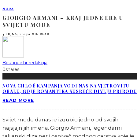
MODA
GIORGIO ARMANI – KRAJ JEDNE ERE U
SVIJETU MODE
4 RUJNA, 2025
·
1 MIN READ
Boutique.hr redakcija
0
shares
NOVA CHLOÉ KAMPANJA VODI NAS NA VJETROVITU
OBALU, GDJE ROMANTIKA SUSREĆE DIVLJU PRIRODU
READ MORE
Svijet mode danas je izgubio jedno od svojih
najsjajnijih imena. Giorgio Armani, legendarni
talijanski dizajner i osnivač modnog carstva koje je