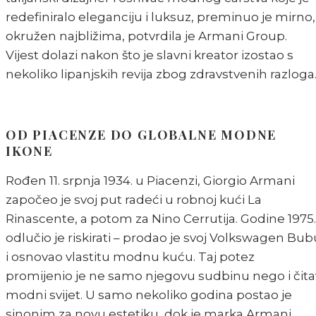
redefiniralo eleganciju i luksuz, preminuo je mirno,
okružen najbližima, potvrdila je Armani Group.
Vijest dolazi nakon što je slavni kreator izostao s
nekoliko lipanjskih revija zbog zdravstvenih razloga
OD PIACENZE DO GLOBALNE MODNE
IKONE
Rođen 11. srpnja 1934. u Piacenzi, Giorgio Armani
započeo je svoj put radeći u robnoj kući La
Rinascente, a potom za Nino Cerrutija. Godine 1975.
odlučio je riskirati – prodao je svoj Volkswagen Bub
i osnovao vlastitu modnu kuću. Taj potez
promijenio je ne samo njegovu sudbinu nego i čita
modni svijet. U samo nekoliko godina postao je
sinonim za novu estetiku, dok je marka Armani