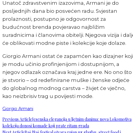
Unatoč zdravstvenim izazovima, Armani je do
posljednjih dana bio posvećen radu. Svjestan
prolaznosti, postupno je odgovornost za
budućnost brenda povjeravao najbližim
suradnicima i članovima obitelji. Njegova vizija i dalj
će oblikovati modne piste i kolekcije koje dolaze.
Giorgio Armani ostat će zapamćen kao dizajner koj
je modu učinio profinjenijom i dostupnijom, a
njegov odlazak označava kraj jedne ere. No ono što
je stvorio – od redefinirane muške i ženske odjeće
do globalnog modnog carstva – živjet će vječno,
kao neizbrisiv trag u povijesti mode.
Giorgio Armani
Previous Article
Jesenska elegancija u ljetnim danima: nova Lokomotiva
kolekcija donosi komade koji prate ritam grada
Next Article
Baš Naš festival otvara rujan uz glazbu, street food i