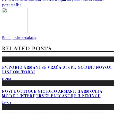
poznata lica
Boutique.hr redakcija
RELATED POSTS
EMPORIO ARMANI SE VRAĆA U 1981. GODINU NOVOM
LINIJOM TORBI
MODA
NOVI BOUTIQUE GIORGIO ARMANI: HARMONIJA
MODE I INTERIJERSKE ELEGANCIJE U PEKINGU
ŽIVOT