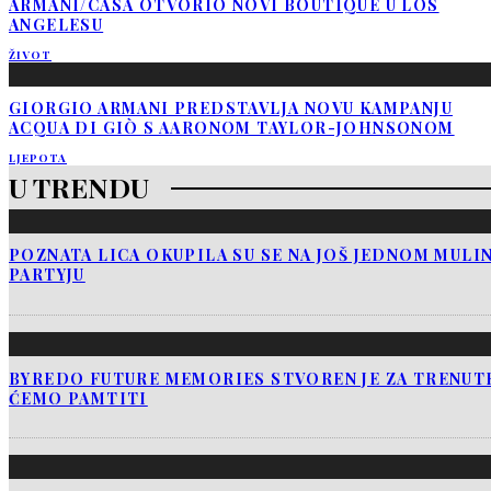
ARMANI/CASA OTVORIO NOVI BOUTIQUE U LOS
ANGELESU
ŽIVOT
GIORGIO ARMANI PREDSTAVLJA NOVU KAMPANJU
ACQUA DI GIÒ S AARONOM TAYLOR-JOHNSONOM
LJEPOTA
U TRENDU
POZNATA LICA OKUPILA SU SE NA JOŠ JEDNOM MUL
PARTYJU
BYREDO FUTURE MEMORIES STVOREN JE ZA TRENUTK
ĆEMO PAMTITI