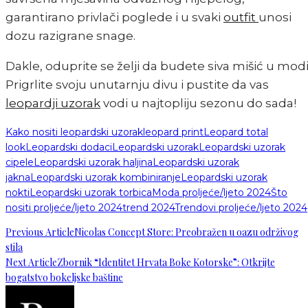
garantirano privlači poglede i u svaki
outfit
unosi
dozu razigrane snage.
Dakle, oduprite se želji da budete siva mišić u modi
Prigrlite svoju unutarnju divu i pustite da vas
leopardji uzorak
vodi u najtopliju sezonu do sada!
Kako nositi leopardski uzorak
leopard print
Leopard total
look
Leopardski dodaci
Leopardski uzorak
Leopardski uzorak
cipele
Leopardski uzorak haljina
Leopardski uzorak
jakna
Leopardski uzorak kombiniranje
Leopardski uzorak
nokti
Leopardski uzorak torbica
Moda proljeće/ljeto 2024
Što
nositi proljeće/ljeto 2024
trend 2024
Trendovi proljeće/ljeto 2024
Previous Article
Nicolas Concept Store: Preobražen u oazu održivog
stila
Next Article
Zbornik “Identitet Hrvata Boke Kotorske”: Otkrijte
bogatstvo bokeljske baštine