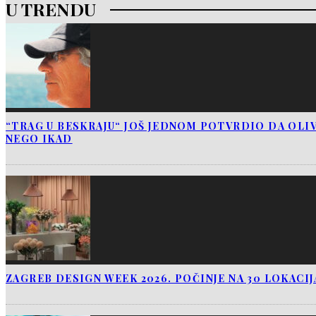
U TRENDU
“TRAG U BESKRAJU“ JOŠ JEDNOM POTVRDIO DA OLIV
NEGO IKAD
ZAGREB DESIGN WEEK 2026. POČINJE NA 30 LOKACI