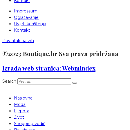
Kontakt
Impressum
Oglašavanje
Uvjeti korištenja
Kontakt
Povratak na vrh
©2023 Boutique.hr Sva prava pridržana
Izrada web stranica: Webmindex
Search
Naslovna
Moda
Ljepota
Život
Shopping vodič
Boutiques