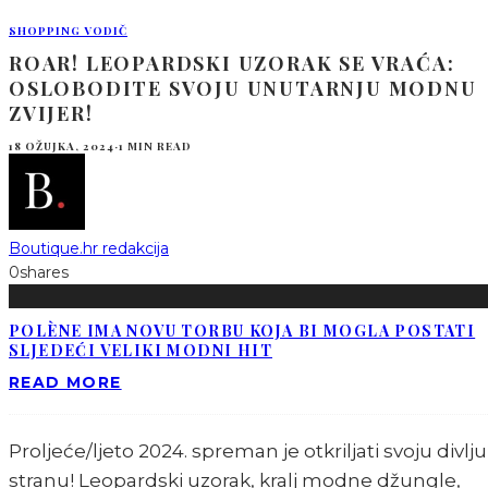
SHOPPING VODIČ
ROAR! LEOPARDSKI UZORAK SE VRAĆA:
OSLOBODITE SVOJU UNUTARNJU MODNU
ZVIJER!
18 OŽUJKA, 2024
·
1 MIN READ
Boutique.hr redakcija
0
shares
POLÈNE IMA NOVU TORBU KOJA BI MOGLA POSTATI
SLJEDEĆI VELIKI MODNI HIT
READ MORE
Proljeće/ljeto 2024. spreman je otkriljati svoju divlju
stranu! Leopardski uzorak, kralj modne džungle,