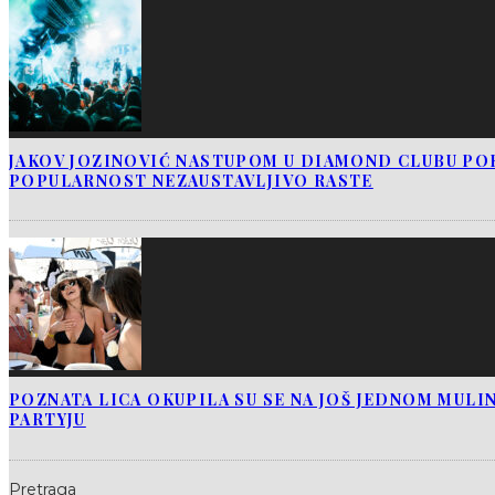
JAKOV JOZINOVIĆ NASTUPOM U DIAMOND CLUBU PO
POPULARNOST NEZAUSTAVLJIVO RASTE
POZNATA LICA OKUPILA SU SE NA JOŠ JEDNOM MUL
PARTYJU
Pretraga