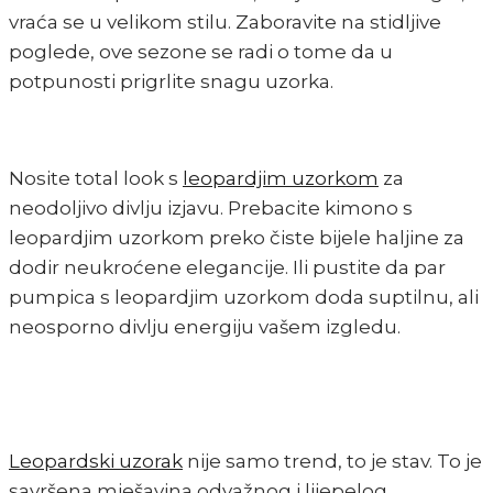
vraća se u velikom stilu. Zaboravite na stidljive
poglede, ove sezone se radi o tome da u
potpunosti prigrlite snagu uzorka.
Nosite total look s
leopardjim uzorkom
za
neodoljivo divlju izjavu. Prebacite kimono s
leopardjim uzorkom preko čiste bijele haljine za
dodir neukroćene elegancije. Ili pustite da par
pumpica s leopardjim uzorkom doda suptilnu, ali
neosporno divlju energiju vašem izgledu.
Leopardski uzorak
nije samo trend, to je stav. To je
savršena mješavina odvažnog i lijepelog,