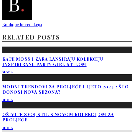
Boutique.hr redakcija
RELATED POSTS
KATE MOSS I ZARA LANSIRAJU KOLEKCIJU
INSPIRIRANU PARTY GIRL STILOM
MODA
MODNI TRENDOVI ZA PROLJEĆE I LJETO 2024.: ŠTO
DONOSI NOVA SEZONA?
MODA
OŽIVITE SVOJ STIL S NOVOM KOLEKCIJOM ZA
PROLJEĆE
MODA