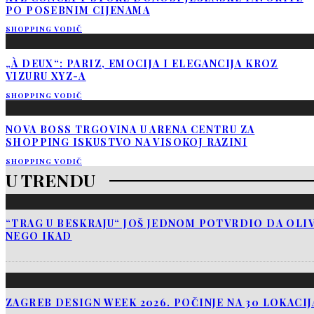
PO POSEBNIM CIJENAMA
SHOPPING VODIČ
„À DEUX“: PARIZ, EMOCIJA I ELEGANCIJA KROZ
VIZURU XYZ-A
SHOPPING VODIČ
NOVA BOSS TRGOVINA U ARENA CENTRU ZA
SHOPPING ISKUSTVO NA VISOKOJ RAZINI
SHOPPING VODIČ
U TRENDU
“TRAG U BESKRAJU“ JOŠ JEDNOM POTVRDIO DA OLIV
NEGO IKAD
ZAGREB DESIGN WEEK 2026. POČINJE NA 30 LOKACI