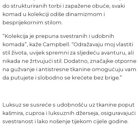
do strukturiranih torbi i zapažene obuće, svaki
komad u kolekciji odiše dinamizmom i
besprijekornim stilom.
“Kolekcija je prepuna svestranih i udobnih
komada”, kaže Campbell. “Odražavaju moj vlastiti
stil života, uvijek spremni za sljedeću avanturu, ali
nikada ne žrtvujući stil. Dodatno, značajke otporne
na gužvanje i antistresne tkanine omogućuju vam
da putujete i slobodno se krećete bez brige.”
Luksuz se susreće s udobnošću uz tkanine poput
kašmira, cuproa i luksuznih džerseja, osiguravajući
svestranost i lako nošenje tijekom cijele godine.