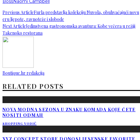
Boss
Naomi Campbell
Previous Article
Furla predstavlja kolekciju Nuvola, obuhvaćajući novu
eru ljepote, ravnoteže i slobode
Next Article
Jedinstvena gastronomska avantura: Kobe večera u režiji
Takenoko restorana
Boutique.hr redakcija
RELATED POSTS
NOVA MODNA SEZONA U ZNAKU KOMADA KOJE ĆETE
NOSITI ODMAH
SHOPPING VODIČ
XYZ CONCEPT STORE DONOSI JESENSKE FAVORITE