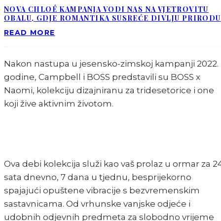
NOVA CHLOÉ KAMPANJA VODI NAS NA VJETROVITU
OBALU, GDJE ROMANTIKA SUSREĆE DIVLJU PRIRODU
READ MORE
Nakon nastupa u jesensko-zimskoj kampanji 2022.
godine, Campbell i BOSS predstavili su BOSS x
Naomi, kolekciju dizajniranu za tridesetorice i one
koji žive aktivnim životom.
Ova debi kolekcija služi kao vaš prolaz u ormar za 2
sata dnevno, 7 dana u tjednu, besprijekorno
spajajući opuštene vibracije s bezvremenskim
sastavnicama. Od vrhunske vanjske odjeće i
udobnih odjevnih predmeta za slobodno vrijeme