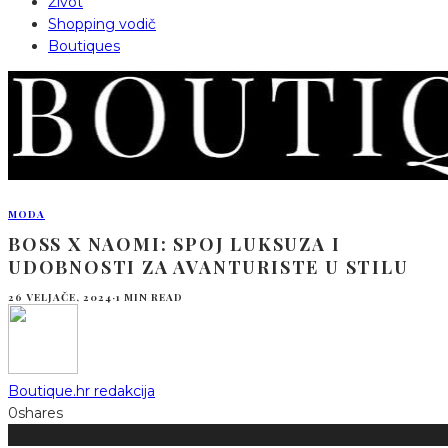
Život
Shopping vodič
Boutiques
MODA
BOSS X NAOMI: SPOJ LUKSUZA I
UDOBNOSTI ZA AVANTURISTE U STILU
26 VELJAČE, 2024
·
1 MIN READ
Boutique.hr redakcija
0
shares