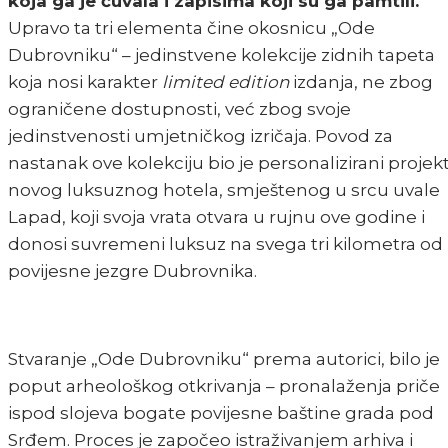
koja ga je čuvala i zapisima koji su ga pamtili.
Upravo ta tri elementa čine okosnicu „Ode
Dubrovniku“ – jedinstvene kolekcije zidnih tapeta
koja nosi karakter
limited edition
izdanja, ne zbog
ograničene dostupnosti, već zbog svoje
jedinstvenosti umjetničkog izričaja. Povod za
nastanak ove kolekciju bio je personalizirani projek
novog luksuznog hotela, smještenog u srcu uvale
Lapad, koji svoja vrata otvara u rujnu ove godine i
donosi suvremeni luksuz na svega tri kilometra od
povijesne jezgre Dubrovnika.
Stvaranje „Ode Dubrovniku“ prema autorici, bilo je
poput arheološkog otkrivanja – pronalaženja priče
ispod slojeva bogate povijesne baštine grada pod
Srđem. Proces je započeo istraživanjem arhiva i