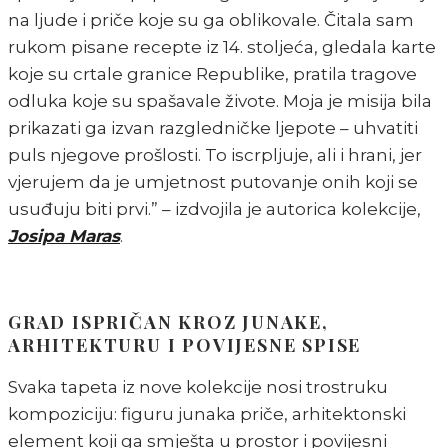
na ljude i priče koje su ga oblikovale. Čitala sam
rukom pisane recepte iz 14. stoljeća, gledala karte
koje su crtale granice Republike, pratila tragove
odluka koje su spašavale živote. Moja je misija bila
prikazati ga izvan razgledničke ljepote – uhvatiti
puls njegove prošlosti. To iscrpljuje, ali i hrani, jer
vjerujem da je umjetnost putovanje onih koji se
usuđuju biti prvi.” – izdvojila je autorica kolekcije,
Josipa Maras
.
GRAD ISPRIČAN KROZ JUNAKE,
ARHITEKTURU I POVIJESNE SPISE
Svaka tapeta iz nove kolekcije nosi trostruku
kompoziciju: figuru junaka priče, arhitektonski
element koji ga smješta u prostor i povijesni