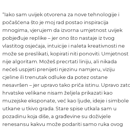
“Iako sam uvijek otvorena za nove tehnologije i
počašćena što je moj rad postao inspiracija
mnogima, vjerujem da izvorna umjetnost uvijek
pobjeđuje replike – jer ono što nastaje iz tvog
vlastitog osjećaja, intuicije i naleta kreativnosti ne
može se preslikati, kopirati niti ponoviti. Umjetnost
nije algoritam. Možeš precrtati liniju, ali nikada
nećeš uspjeti prenijeti njezinu namjeru, viziju
cjeline ili trenutak odluke da potez ostane
nesavršen – jer upravo tako priča istinu. Upravo zat
hrvatske velikane nisam željela prikazati kao
muzejske eksponate, već kao ljude, ideje i simbole
utkane u tkivo grada. Stare spise utkala sam u
pozadinu koja diše, a građevine su doživjele
renesansu kakvu može podariti samo ruka ovog