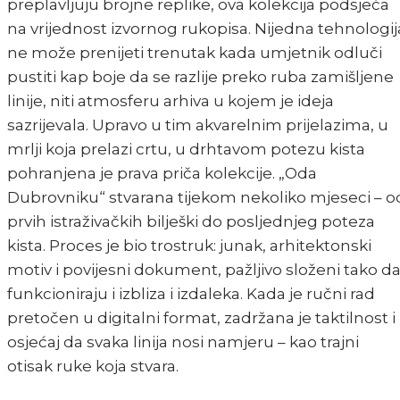
preplavljuju brojne replike, ova kolekcija podsjeća
na vrijednost izvornog rukopisa. Nijedna tehnologij
ne može prenijeti trenutak kada umjetnik odluči
pustiti kap boje da se razlije preko ruba zamišljene
linije, niti atmosferu arhiva u kojem je ideja
sazrijevala. Upravo u tim akvarelnim prijelazima, u
mrlji koja prelazi crtu, u drhtavom potezu kista
pohranjena je prava priča kolekcije. „Oda
Dubrovniku“ stvarana tijekom nekoliko mjeseci – o
prvih istraživačkih bilješki do posljednjeg poteza
kista. Proces je bio trostruk: junak, arhitektonski
motiv i povijesni dokument, pažljivo složeni tako d
funkcioniraju i izbliza i izdaleka. Kada je ručni rad
pretočen u digitalni format, zadržana je taktilnost i
osjećaj da svaka linija nosi namjeru – kao trajni
otisak ruke koja stvara.