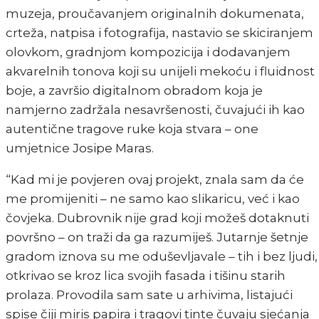
muzeja, proučavanjem originalnih dokumenata,
crteža, natpisa i fotografija, nastavio se skiciranjem
olovkom, gradnjom kompozicija i dodavanjem
akvarelnih tonova koji su unijeli mekoću i fluidnost
boje, a završio digitalnom obradom koja je
namjerno zadržala nesavršenosti, čuvajući ih kao
autentične tragove ruke koja stvara – one
umjetnice Josipe Maras.
“Kad mi je povjeren ovaj projekt, znala sam da će
me promijeniti – ne samo kao slikaricu, već i kao
čovjeka. Dubrovnik nije grad koji možeš dotaknuti
površno – on traži da ga razumiješ. Jutarnje šetnje
gradom iznova su me oduševljavale – tih i bez ljudi,
otkrivao se kroz lica svojih fasada i tišinu starih
prolaza. Provodila sam sate u arhivima, listajući
spise čiji miris papira i tragovi tinte čuvaju sjećanja