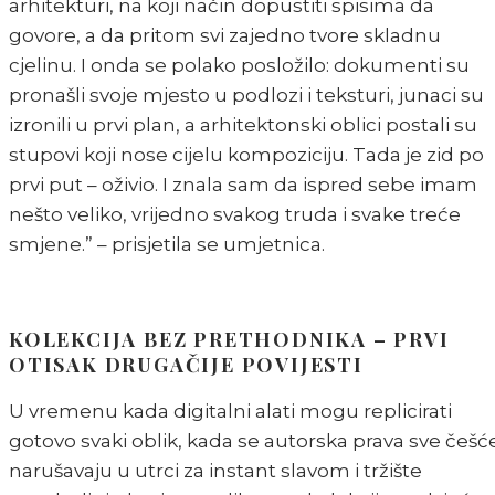
arhitekturi, na koji način dopustiti spisima da
govore, a da pritom svi zajedno tvore skladnu
cjelinu. I onda se polako posložilo: dokumenti su
pronašli svoje mjesto u podlozi i teksturi, junaci su
izronili u prvi plan, a arhitektonski oblici postali su
stupovi koji nose cijelu kompoziciju. Tada je zid po
prvi put – oživio. I znala sam da ispred sebe imam
nešto veliko, vrijedno svakog truda i svake treće
smjene.” – prisjetila se umjetnica.
KOLEKCIJA BEZ PRETHODNIKA – PRVI
OTISAK DRUGAČIJE POVIJESTI
U vremenu kada digitalni alati mogu replicirati
gotovo svaki oblik, kada se autorska prava sve češć
narušavaju u utrci za instant slavom i tržište