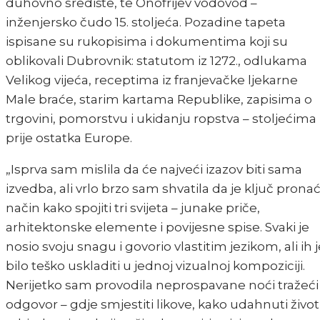
duhovno središte, te Onofrijev vodovod –
inženjersko čudo 15. stoljeća. Pozadine tapeta
ispisane su rukopisima i dokumentima koji su
oblikovali Dubrovnik: statutom iz 1272., odlukama
Velikog vijeća, receptima iz franjevačke ljekarne
Male braće, starim kartama Republike, zapisima o
trgovini, pomorstvu i ukidanju ropstva – stoljećima
prije ostatka Europe.
„Isprva sam mislila da će najveći izazov biti sama
izvedba, ali vrlo brzo sam shvatila da je ključ pronać
način kako spojiti tri svijeta – junake priče,
arhitektonske elemente i povijesne spise. Svaki je
nosio svoju snagu i govorio vlastitim jezikom, ali ih j
bilo teško uskladiti u jednoj vizualnoj kompoziciji.
Nerijetko sam provodila neprospavane noći tražeći
odgovor – gdje smjestiti likove, kako udahnuti život