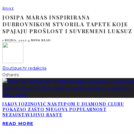
ŽIVOT
JOSIPA MARAS INSPIRIRANA
DUBROVNIKOM STVORILA TAPETE KOJE
SPAJAJU PROŠLOST I SUVREMENI LUKSUZ
1 RUJNA, 2025
·
4 MINS READ
Boutique.hr redakcija
0
shares
JAKOV JOZINOVIĆ NASTUPOM U DIAMOND CLUBU
POKAZAO ZAŠTO NJEGOVA POPULARNOST
NEZAUSTAVLJIVO RASTE
READ MORE