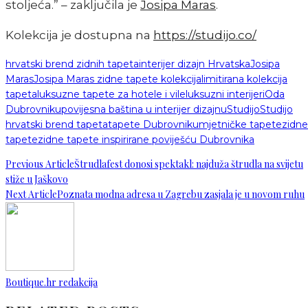
stoljeća.” – zaključila je
Josipa Maras
.
Kolekcija je dostupna na
https://studijo.co/
hrvatski brend zidnih tapeta
interijer dizajn Hrvatska
Josipa
Maras
Josipa Maras zidne tapete kolekcija
limitirana kolekcija
tapeta
luksuzne tapete za hotele i vile
luksuzni interijeri
Oda
Dubrovniku
povijesna baština u interijer dizajnu
Studijo
Studijo
hrvatski brend tapeta
tapete Dubrovnik
umjetničke tapete
zidne
tapete
zidne tapete inspirirane poviješću Dubrovnika
Previous Article
Štrudlafest donosi spektakl: najduža štrudla na svijetu
stiže u Jaškovo
Next Article
Poznata modna adresa u Zagrebu zasjala je u novom ruhu
Boutique.hr redakcija