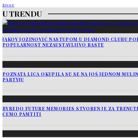
ŽIVOT
U TRENDU
JAKOV JOZINOVIĆ NASTUPOM U DIAMOND CLUBU PO
POPULARNOST NEZAUSTAVLJIVO RASTE
POZNATA LICA OKUPILA SU SE NA JOŠ JEDNOM MUL
PARTYJU
BYREDO FUTURE MEMORIES STVOREN JE ZA TRENUTK
ĆEMO PAMTITI