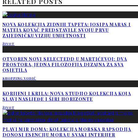
RELATED POSTS
NOVA KOLEKCIJA ZIDNIH TAPETA: JOSIPA MARAS I
MATEJA KOVAČ PREDSTAVILE SVOJU PRVU
ZAJEDNIČKU VIZIJU UMJETNOSTI
ŽIVOT
OTVOREN NOVI SELECTEDD U MARTIĆEVOJ: DVA
PROSTORA, JEDNA FILOZOFIJA DIZAJNA ZA SVA
OSJETILA
SHOPPING VODIČ
KORIJENI I KRILA: NOVA STUDIJO KOLEKCIJA KOJA
SLAVI NASLJEĐE I ŠIRI HORIZONTE
ŽIVOT
PLAVI MIR DOMA: KOLEKCIJA MORSKA RAPSODIJA
DONOSI ESENCIJU MORA U SVAKI INTERIJER