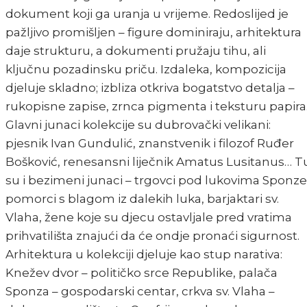
dokument koji ga uranja u vrijeme. Redoslijed je
pažljivo promišljen – figure dominiraju, arhitektura
daje strukturu, a dokumenti pružaju tihu, ali
ključnu pozadinsku priču. Izdaleka, kompozicija
djeluje skladno; izbliza otkriva bogatstvo detalja –
rukopisne zapise, zrnca pigmenta i teksturu papira
Glavni junaci kolekcije su dubrovački velikani:
pjesnik Ivan Gundulić, znanstvenik i filozof Ruđer
Bošković, renesansni liječnik Amatus Lusitanus… T
su i bezimeni junaci – trgovci pod lukovima Sponze
pomorci s blagom iz dalekih luka, barjaktari sv.
Vlaha, žene koje su djecu ostavljale pred vratima
prihvatilišta znajući da će ondje pronaći sigurnost.
Arhitektura u kolekciji djeluje kao stup narativa:
Knežev dvor – političko srce Republike, palača
Sponza – gospodarski centar, crkva sv. Vlaha –