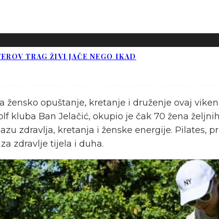
EROV TRAG ŽIVI JAČE NEGO IKAD
 za žensko opuštanje, kretanje i druženje ovaj vike
f kluba Ban Jelačić, okupio je čak 70 žena željn
u oazu zdravlja, kretanja i ženske energije. Pilates
a zdravlje tijela i duha.