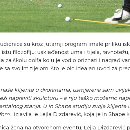
ionice su kroz jutarnji program imale priliku iskus
le istu filozofiju: usklađenost uma i tijela, ravnote
a za školu golfa koju je vodio priznati i nagrađivan
le sa svojim tijelom, što je bio idealan uvod za pre
ći naše klijente u dvoranama, usmjerena sam uvij
teži napraviti skulpturu – a nju teško možemo nap
talnog stanja. U In Shape studiju svoje klijente u
lfom,
“ izjavila je Lejla Dizdarević, koja je In Shap