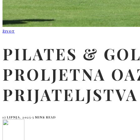
ŽIVOT
PILATES & GO
PROLJETNA OAZ
PRIJATELJSTVA
17 LIPNJA, 2025
·
5 MINS READ