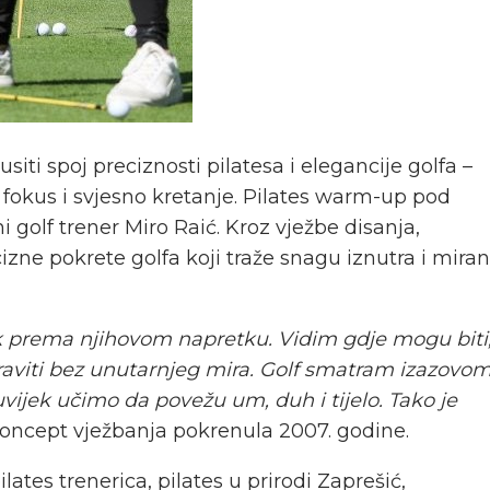
iti spoj preciznosti pilatesa i elegancije golfa –
žu, fokus i svjesno kretanje. Pilates warm-up pod
i golf trener Miro Raić. Kroz vježbe disanja,
cizne pokrete golfa koji traže snagu iznutra i miran
ek prema njihovom napretku. Vidim gdje mogu biti
raviti bez unutarnjeg mira. Golf smatram izazovo
vijek učimo da povežu um, duh i tijelo. Tako je
e koncept vježbanja pokrenula 2007. godine.