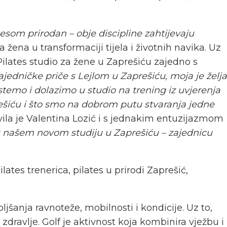
esom prirodan – obje discipline zahtijevaju
a žena u transformaciji tijela i životnih navika. Uz
ilates studio za žene u Zaprešiću zajedno s
jedničke priče s Lejlom u Zaprešiću, moja je želja
temo i dolazimo u studio na trening iz uvjerenja
rešiću i što smo na dobrom putu stvaranja jedne
javila je Valentina Lozić i s jednakim entuzijazmom
u našem novom studiju u Zaprešiću – zajednicu
oljšanja ravnoteže, mobilnosti i kondicije. Uz to,
ravlje. Golf je aktivnost koja kombinira vježbu i