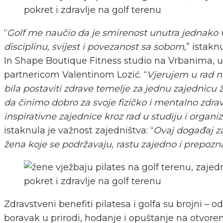
“
Golf me naučio da je smirenost unutra jednako va
disciplinu, svijest i povezanost sa sobom
,” istakn
In Shape Boutique Fitness studio na Vrbanima, u 
partnericom Valentinom Lozić. “
Vjerujem u rad n
bila postaviti zdrave temelje za jednu zajednic
da činimo dobro za svoje fizičko i mentalno zdr
inspirativne zajednice kroz rad u studiju i organ
istaknula je važnost zajedništva: “
Ovaj događaj za
žena koje se podržavaju, rastu zajedno i prepozna
Zdravstveni benefiti pilatesa i golfa su brojni – o
boravak u prirodi, hodanje i opuštanje na otvore