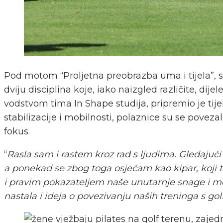
Pod motom “Proljetna preobrazba uma i tijela”, sud
dviju disciplina koje, iako naizgled različite, dije
vodstvom tima In Shape studija, pripremio je tijel
stabilizacije i mobilnosti, polaznice su se poveza
fokus.
“
Rasla sam i rastem kroz rad s ljudima. Gledaju
a ponekad se zbog toga osjećam kao kipar, koji 
i pravim pokazateljem naše unutarnje snage i men
nastala i ideja o povezivanju naših treninga s go