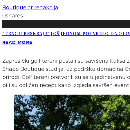
Boutique.hr redakcija
0
shares
“TRAG U BESKRAJU“ JOŠ JEDNOM POTVRDIO DA OLIV
READ MORE
Zaprešićki golf tereni postali su savršena kulisa
Shape Boutique studija, uz podršku domaćina Gol
prirodi. Golf tereni pretvorili su se u jedinstven
bili su odličan recept kako izgleda savršen event z