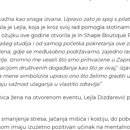
žna kao snaga izvana. Upravo zato je spoj s pilat
ula je Lejla, koja je kroz svoj rad pomogla stotinam
ožujku ove godine otvorila je In Shape Boutique P
ašeg studija i od samog početka pokretanja ove za
u žena, gdje se međusobno podržavamo, zajedno ras
avlje. Iznimno me veseli što smo prihvaćene u Zap
izacijom društvenih događanja kao što je ovaj
,“ iz
 mene simbolizira upravo ono što želimo graditi 
ju važnost ulaganja u vlastito zdravlje
.”
d smanjenja stresa, jačanja mišića i kostiju, do pob
nom imaju izuzetno pozitivan učinak na mentalno zd