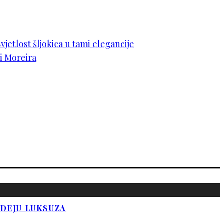
vjetlost šljokica u tami elegancije
i Moreira
IDEJU LUKSUZA