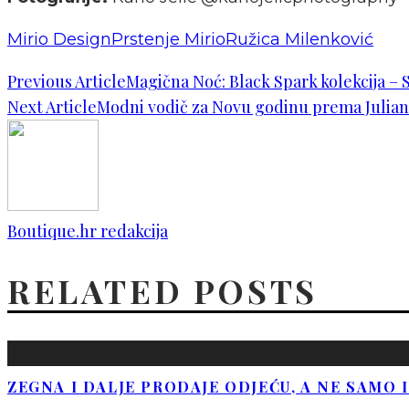
Mirio Design
Prstenje Mirio
Ružica Milenković
Previous Article
Magična Noć: Black Spark kolekcija – S
Next Article
Modni vodič za Novu godinu prema Julian
Boutique.hr redakcija
RELATED POSTS
ZEGNA I DALJE PRODAJE ODJEĆU, A NE SAMO 