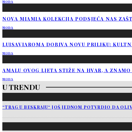
MODA
NOVA MIAMIA KOLEKCIJA PODSJEĆA NAS ZAŠT
MODA
LUISAVIAROMA DOBIVA NOVU PRILIKU: KULTNI
MODA
AMALU OVOG LJETA STIŽE NA HVAR, A ZNAMO
MODA
U TRENDU
“TRAG U BESKRAJU“ JOŠ JEDNOM POTVRDIO DA OLIV