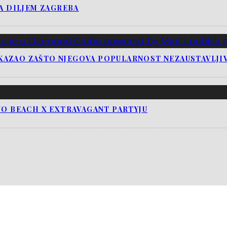
JA DILJEM ZAGREBA
KAZAO ZAŠTO NJEGOVA POPULARNOST NEZAUSTAVLJI
NO BEACH X EXTRAVAGANT PARTYJU