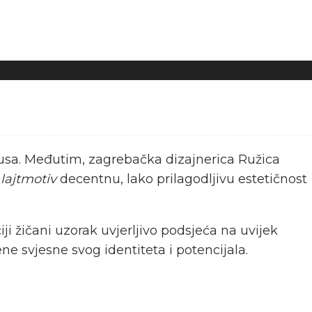
atusa. Međutim, zagrebačka dizajnerica Ružica
o
lajtmotiv
decentnu, lako prilagodljivu estetičnost
ji žičani uzorak uvjerljivo podsjeća na uvijek
 svjesne svog identiteta i potencijala.