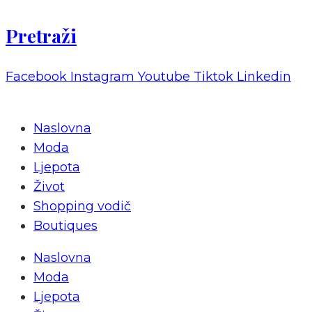
Pretraži
Facebook
Instagram
Youtube
Tiktok
Linkedin
Naslovna
Moda
Ljepota
Život
Shopping vodič
Boutiques
Naslovna
Moda
Ljepota