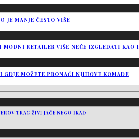
O JE MANJE ČESTO VIŠE
 MODNI RETAILER VIŠE NEĆE IZGLEDATI KAO 
 I GDJE MOŽETE PRONAĆI NJIHOVE KOMADE
EROV TRAG ŽIVI JAČE NEGO IKAD