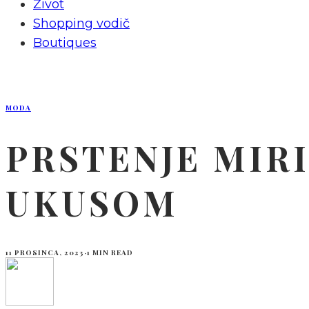
Život
Shopping vodič
Boutiques
MODA
PRSTENJE MIRI
UKUSOM
11 PROSINCA, 2023
·
1 MIN READ