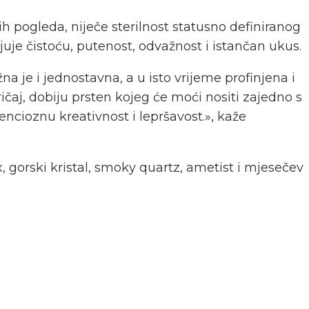
ih pogleda, niječe sterilnost statusno definiranog
uje čistoću, putenost, odvažnost i istančan ukus.
a je i jednostavna, a u isto vrijeme profinjena i
ičaj, dobiju prsten kojeg će moći nositi zajedno s
cioznu kreativnost i lepršavost.», kaže
, gorski kristal, smoky quartz, ametist i mjesečev