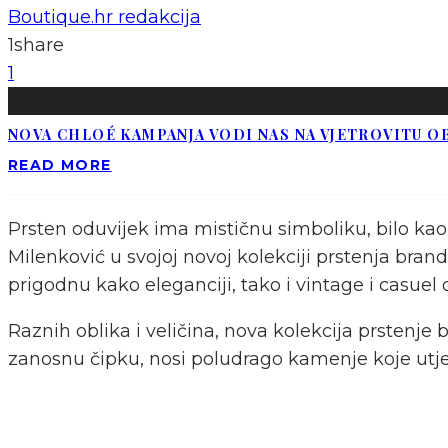
Boutique.hr redakcija
1
share
1
NOVA CHLOÉ KAMPANJA VODI NAS NA VJETROVITU O
READ MORE
Prsten oduvijek ima mističnu simboliku, bilo kao
Milenković u svojoj novoj kolekciji prstenja bran
prigodnu kako eleganciji, tako i vintage i casue
Raznih oblika i veličina, nova kolekcija prstenje 
zanosnu čipku, nosi poludrago kamenje koje utje