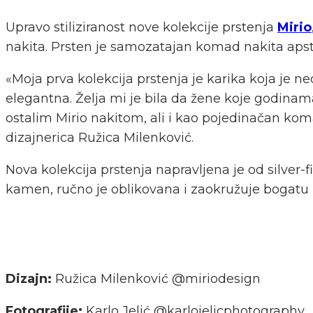
Upravo stiliziranost nove kolekcije prstenja
Mirio
nakita. Prsten je samozatajan komad nakita apstr
«Moja prva kolekcija prstenja je karika koja je n
elegantna. Želja mi je bila da žene koje godinama 
ostalim Mirio nakitom, ali i kao pojedinačan kom
dizajnerica Ružica Milenković.
Nova kolekcija prstenja napravljena je od silver-
kamen, ručno je oblikovana i zaokružuje bogatu 
Dizajn:
Ružica Milenković @miriodesign
Fotografije:
Karlo Jelić @karlojelicphotography