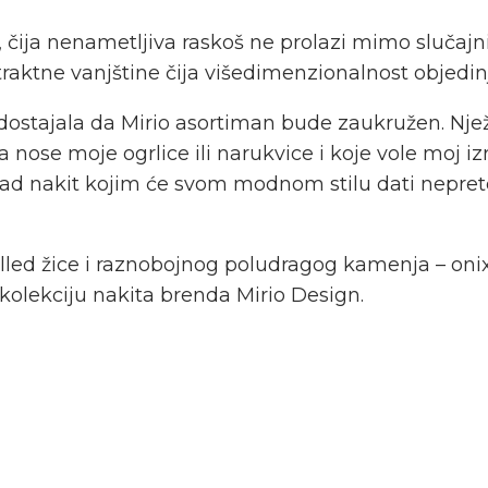
, čija nenametljiva raskoš ne prolazi mimo slučajn
aktne vanjštine čija višedimenzionalnost objedinj
edostajala da Mirio asortiman bude zaukružen. Nježn
nose moje ogrlice ili narukvice i koje vole moj izr
ad nakit kojim će svom modnom stilu dati nepreten
filled žice i raznobojnog poludragog kamenja – onix
kolekciju nakita brenda Mirio Design.