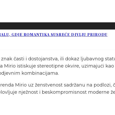
BALU, GDJE ROMANTIKA SUSREĆE DIVLJU PRIRODU
 znak časti i dostojanstva, ili dokaz ljubavnog st
da Mirio istiskuje stereotipne okvire, uzimajući ka
l odjevnim kombinacijama.
brenda Mirio uz ženstvenost sadržanu na podlozi, či
lovljuje nježnost i beskompromisnost moderne žene