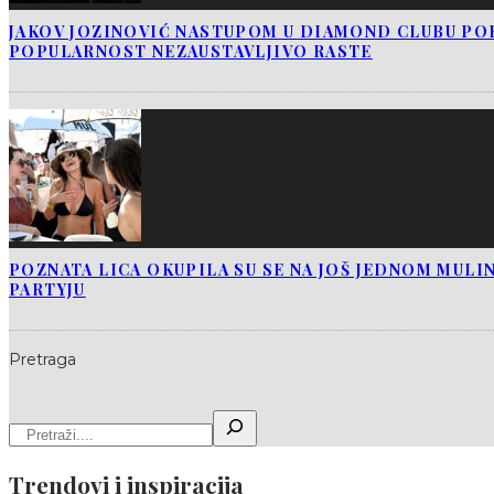
JAKOV JOZINOVIĆ NASTUPOM U DIAMOND CLUBU PO
POPULARNOST NEZAUSTAVLJIVO RASTE
POZNATA LICA OKUPILA SU SE NA JOŠ JEDNOM MUL
PARTYJU
Pretraga
Trendovi i inspiracija