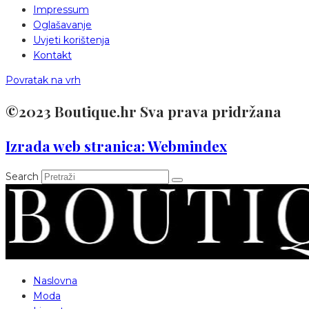
Impressum
Oglašavanje
Uvjeti korištenja
Kontakt
Povratak na vrh
©2023 Boutique.hr Sva prava pridržana
Izrada web stranica: Webmindex
Search
Naslovna
Moda