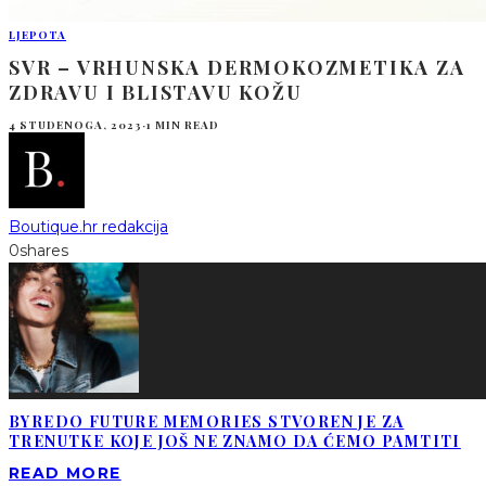
LJEPOTA
SVR – VRHUNSKA DERMOKOZMETIKA ZA
ZDRAVU I BLISTAVU KOŽU
4 STUDENOGA, 2023
·
1 MIN READ
Boutique.hr redakcija
0
shares
BYREDO FUTURE MEMORIES STVOREN JE ZA
TRENUTKE KOJE JOŠ NE ZNAMO DA ĆEMO PAMTITI
READ MORE