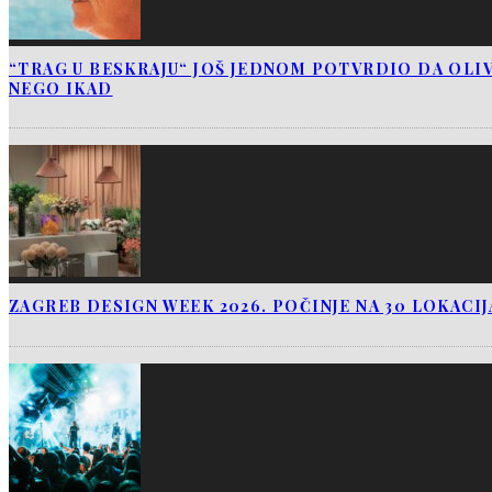
“TRAG U BESKRAJU“ JOŠ JEDNOM POTVRDIO DA OLIV
NEGO IKAD
ZAGREB DESIGN WEEK 2026. POČINJE NA 30 LOKACI