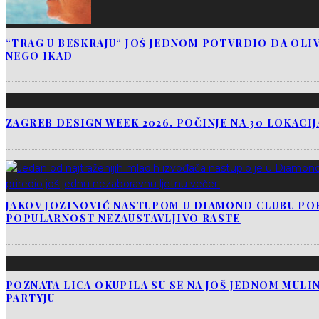
“TRAG U BESKRAJU“ JOŠ JEDNOM POTVRDIO DA OLIV
NEGO IKAD
ZAGREB DESIGN WEEK 2026. POČINJE NA 30 LOKACI
JAKOV JOZINOVIĆ NASTUPOM U DIAMOND CLUBU PO
POPULARNOST NEZAUSTAVLJIVO RASTE
POZNATA LICA OKUPILA SU SE NA JOŠ JEDNOM MUL
PARTYJU