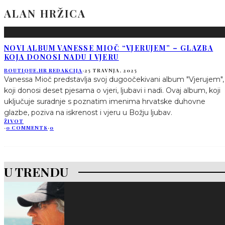
ALAN HRŽICA
NOVI ALBUM VANESSE MIOČ “VJERUJEM” – GLAZBA
KOJA DONOSI NADU I VJERU
BOUTIQUE.HR REDAKCIJA
·
25 TRAVNJA, 2025
Vanessa Mioč predstavlja svoj dugoočekivani album "Vjerujem",
koji donosi deset pjesama o vjeri, ljubavi i nadi. Ovaj album, koji
uključuje suradnje s poznatim imenima hrvatske duhovne
glazbe, poziva na iskrenost i vjeru u Božju ljubav.
ŽIVOT
·
0 COMMENTS
·
0
U TRENDU