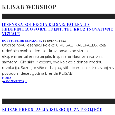
KLISAB WEBSHOP
JESENSKA KOLEKCIJA KLISAB: FALLFALL8
REDEFINIRA OSOBNI IDENTITET KROZ INOVATIVNE
VIZUALE
BOUTIQUE.HR REDAKCIJA
·
13 RUJNA, 2024
Otkrijte novu jesensku kolekciju KLISAB, FALLFALL8, koja
redefinira osobni identitet kroz inovativne vizuale i
eksperimentalne materijale. Inspirirana hladnom vunom,
samtom i Gin skin™ kožom, ova kolekcija donosi modnu
revoluciju. Saznajte više o dizajnu, stilisticama, i ekskluzivnoj revi
povodom deset godina brenda KLISAB.
MODA
·
0 COMMENTS
·
1
KLISAB PREDSTAVLJA KOLEKCIJU ZA PROLJEĆE