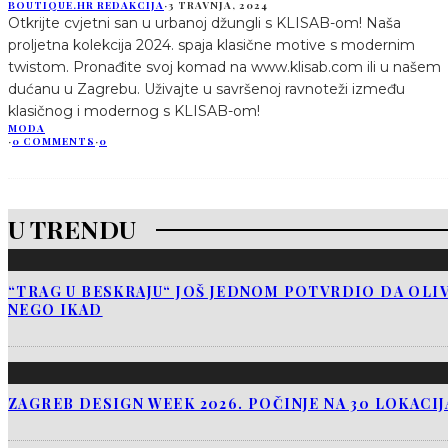
BOUTIQUE.HR REDAKCIJA
·
3 TRAVNJA, 2024
Otkrijte cvjetni san u urbanoj džungli s KLISAB-om! Naša
proljetna kolekcija 2024. spaja klasične motive s modernim
twistom. Pronađite svoj komad na www.klisab.com ili u našem
dućanu u Zagrebu. Uživajte u savršenoj ravnoteži između
klasičnog i modernog s KLISAB-om!
MODA
·
0 COMMENTS
·
0
U TRENDU
“TRAG U BESKRAJU“ JOŠ JEDNOM POTVRDIO DA OLIV
NEGO IKAD
ZAGREB DESIGN WEEK 2026. POČINJE NA 30 LOKACI