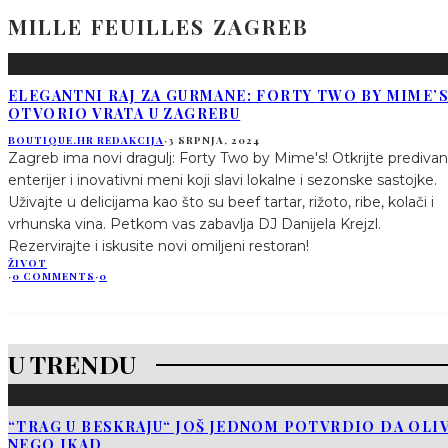
MILLE FEUILLES ZAGREB
ELEGANTNI RAJ ZA GURMANE: FORTY TWO BY MIME’
OTVORIO VRATA U ZAGREBU
BOUTIQUE.HR REDAKCIJA
·
3 SRPNJA, 2024
Zagreb ima novi dragulj: Forty Two by Mime's! Otkrijte predivan
enterijer i inovativni meni koji slavi lokalne i sezonske sastojke.
Uživajte u delicijama kao što su beef tartar, rižoto, ribe, kolači i
vrhunska vina. Petkom vas zabavlja DJ Danijela Krejzl.
Rezervirajte i iskusite novi omiljeni restoran!
ŽIVOT
·
0 COMMENTS
·
0
U TRENDU
“TRAG U BESKRAJU“ JOŠ JEDNOM POTVRDIO DA OLIV
NEGO IKAD