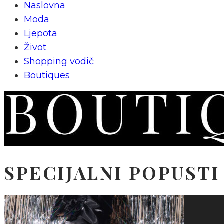
Naslovna
Moda
Ljepota
Život
Shopping vodič
Boutiques
SPECIJALNI POPUST