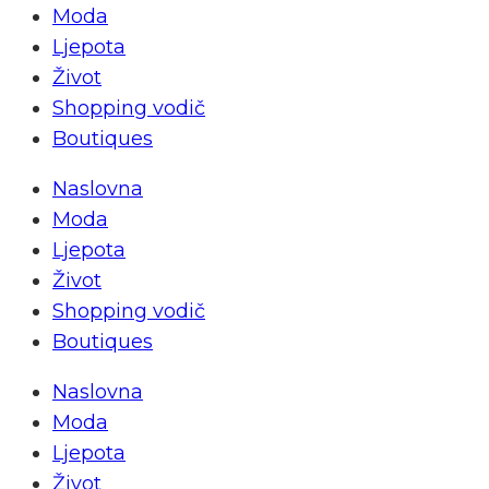
Moda
Ljepota
Život
Shopping vodič
Boutiques
Naslovna
Moda
Ljepota
Život
Shopping vodič
Boutiques
Naslovna
Moda
Ljepota
Život