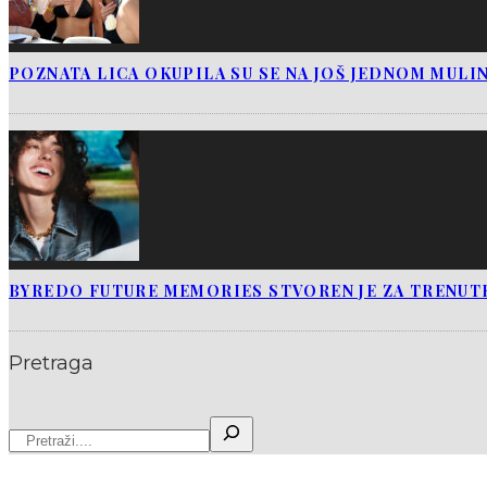
POZNATA LICA OKUPILA SU SE NA JOŠ JEDNOM MULI
BYREDO FUTURE MEMORIES STVOREN JE ZA TRENUTK
Pretraga