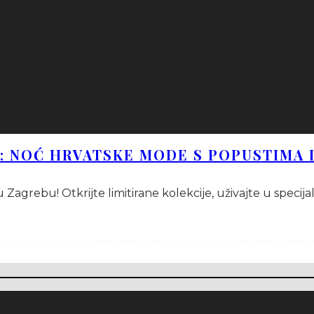
A: NOĆ HRVATSKE MODE S POPUSTIMA 
Zagrebu! Otkrijte limitirane kolekcije, uživajte u specij