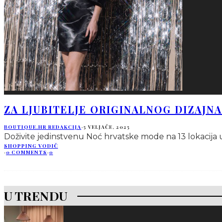
ZA LJUBITELJE ORIGINALNOG DIZAJN
BOUTIQUE.HR REDAKCIJA
·
5 VELJAČE, 2025
Doživite jedinstvenu Noć hrvatske mode na 13 lokacija u 
SHOPPING VODIČ
·
0 COMMENTS
·
0
U TRENDU