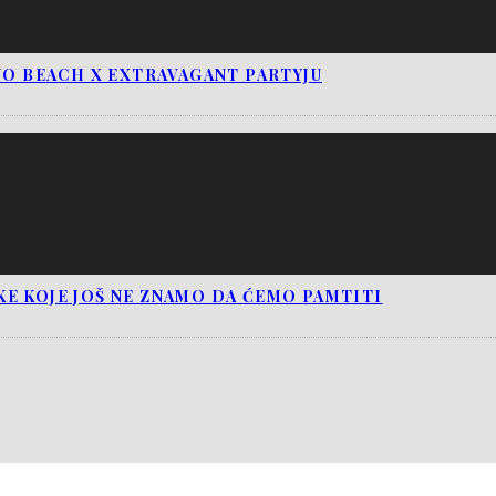
NO BEACH X EXTRAVAGANT PARTYJU
E KOJE JOŠ NE ZNAMO DA ĆEMO PAMTITI