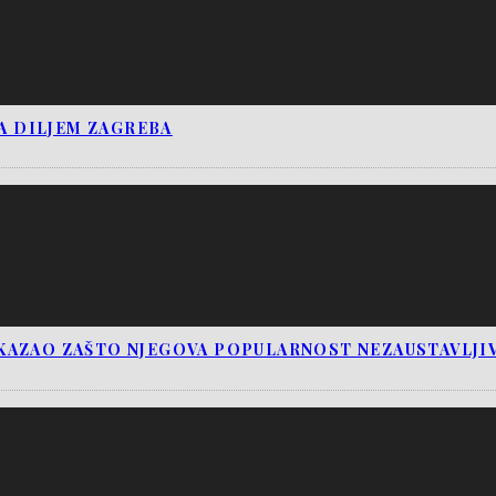
JA DILJEM ZAGREBA
KAZAO ZAŠTO NJEGOVA POPULARNOST NEZAUSTAVLJI