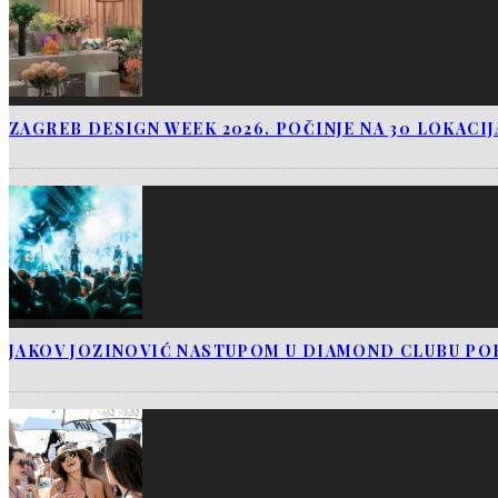
ZAGREB DESIGN WEEK 2026. POČINJE NA 30 LOKACI
JAKOV JOZINOVIĆ NASTUPOM U DIAMOND CLUBU PO