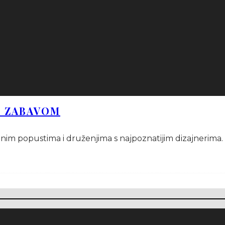
I ZABAVOM
alnim popustima i druženjima s najpoznatijim dizajnerima.