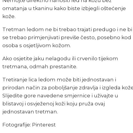
Nemojte direktno nanositi led na kožu bez
omatanja u tkaninu kako biste izbjegli oštećenje
kože.
Tretman ledom ne bi trebao trajati predugo i ne bi
se trebao primjenjivati previše često, posebno kod
osoba s osjetljivom kožom.
Ako osjetite jaku nelagodu ili crvenilo tijekom
tretmana, odmah prestanite.
Tretiranje lica ledom može biti jednostavan i
prirodan način za poboljšanje zdravlja i izgleda kože
Slijedite gore navedene smjernice i uživajte u
blistavoj i osvježenoj koži koju pruža ovaj
jednostavan tretman.
Fotografije: Pinterest