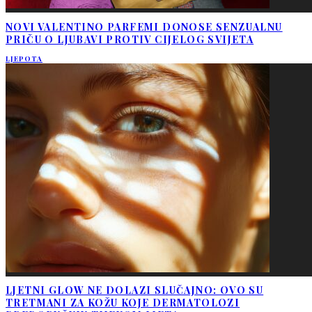
NOVI VALENTINO PARFEMI DONOSE SENZUALNU
PRIČU O LJUBAVI PROTIV CIJELOG SVIJETA
LJEPOTA
LJETNI GLOW NE DOLAZI SLUČAJNO: OVO SU
TRETMANI ZA KOŽU KOJE DERMATOLOZI