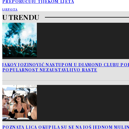
PREPORUČUJU TIJEKOM LJETA
LJEPOTA
U TRENDU
JAKOV JOZINOVIĆ NASTUPOM U DIAMOND CLUBU PO
POPULARNOST NEZAUSTAVLJIVO RASTE
POZNATA LICA OKUPILA SU SE NA JOŠ JEDNOM MUL