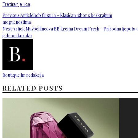
Tretiranje lica
Previous Article
Bob frizura – Klasičan izbor s beskrajnim
mogućnostima
Next Article
Maybellineova BB krema Dream Fresh – Prirodna ljepota 
jednom koraku
Boutique.hr redakcija
RELATED POSTS