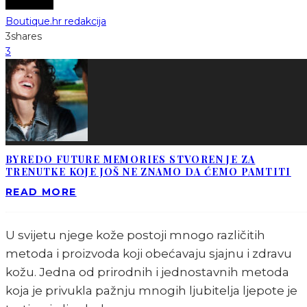
Boutique.hr redakcija
3
shares
3
BYREDO FUTURE MEMORIES STVOREN JE ZA
TRENUTKE KOJE JOŠ NE ZNAMO DA ĆEMO PAMTITI
READ MORE
U svijetu njege kože postoji mnogo različitih
metoda i proizvoda koji obećavaju sjajnu i zdravu
kožu. Jedna od prirodnih i jednostavnih metoda
koja je privukla pažnju mnogih ljubitelja ljepote je