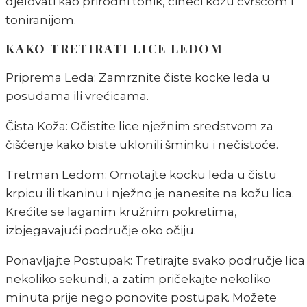
djelovati kao prirodni tonik, čineći kožu čvršćom i
toniranijom.
KAKO TRETIRATI LICE LEDOM
Priprema Leda: Zamrznite čiste kocke leda u
posudama ili vrećicama.
Čista Koža: Očistite lice nježnim sredstvom za
čišćenje kako biste uklonili šminku i nečistoće.
Tretman Ledom: Omotajte kocku leda u čistu
krpicu ili tkaninu i nježno je nanesite na kožu lica.
Krećite se laganim kružnim pokretima,
izbjegavajući područje oko očiju.
Ponavljajte Postupak: Tretirajte svako područje lica
nekoliko sekundi, a zatim pričekajte nekoliko
minuta prije nego ponovite postupak. Možete