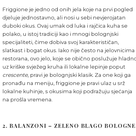
Friggione je jedno od onih jela koje na prvi pogled
djeluje jednostavno, ali nosi u sebi nevjerojatan
duboki okus. Ovaj umak od luka i rajčica kuha se
polako, u istoj tradiciji kao i mnogi bolognjski
specijaliteti, čime dobiva svoj karakterističan,
slatkast i bogat okus. Iako nije često na jelovnicima
restorana, ovo jelo, koje se obično poslužuje hladn
uz kriške svježeg kruha ili lokalne lepinje poput
crescente
, pravi je bolognjski klasik. Za one koji ga
pronađu na meniju, friggione je pravi ulaz u srž
lokalne kuhinje, s okusima koji podražuju sjećanja
na prošla vremena.
2. BALANZONI – ZELENO BLAGO BOLOGNE