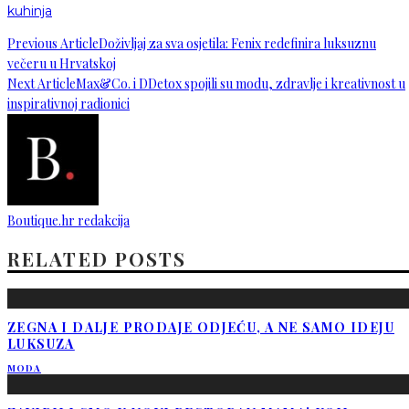
kuhinja
Previous Article
Doživljaj za sva osjetila: Fenix redefinira luksuznu
večeru u Hrvatskoj
Next Article
Max&Co. i DDetox spojili su modu, zdravlje i kreativnost u
inspirativnoj radionici
Boutique.hr redakcija
RELATED POSTS
ZEGNA I DALJE PRODAJE ODJEĆU, A NE SAMO IDEJU
LUKSUZA
MODA