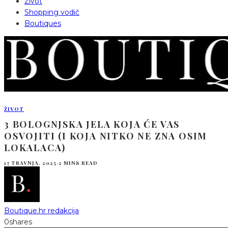
Život
Shopping vodič
Boutiques
ŽIVOT
3 BOLOGNJSKA JELA KOJA ĆE VAS
OSVOJITI (I KOJA NITKO NE ZNA OSIM
LOKALACA)
17 TRAVNJA, 2025
·
2 MINS READ
Boutique.hr redakcija
0
shares