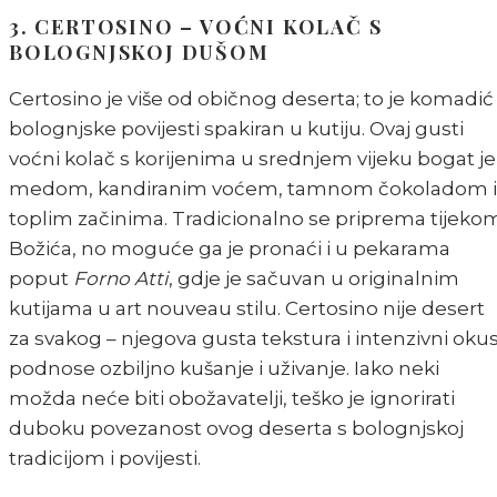
3. CERTOSINO – VOĆNI KOLAČ S
BOLOGNJSKOJ DUŠOM
Certosino je više od običnog deserta; to je komadić
bolognjske povijesti spakiran u kutiju. Ovaj gusti
voćni kolač s korijenima u srednjem vijeku bogat je
medom, kandiranim voćem, tamnom čokoladom i
toplim začinima. Tradicionalno se priprema tijeko
Božića, no moguće ga je pronaći i u pekarama
poput
Forno Atti
, gdje je sačuvan u originalnim
kutijama u art nouveau stilu. Certosino nije desert
za svakog – njegova gusta tekstura i intenzivni okus
podnose ozbiljno kušanje i uživanje. Iako neki
možda neće biti obožavatelji, teško je ignorirati
duboku povezanost ovog deserta s bolognjskoj
tradicijom i povijesti.