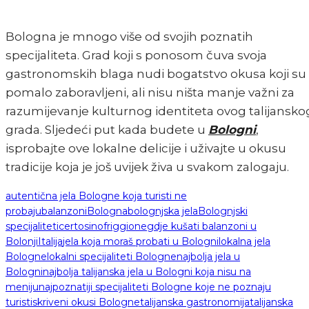
Bologna je mnogo više od svojih poznatih
specijaliteta. Grad koji s ponosom čuva svoja
gastronomskih blaga nudi bogatstvo okusa koji su
pomalo zaboravljeni, ali nisu ništa manje važni za
razumijevanje kulturnog identiteta ovog talijansko
grada. Sljedeći put kada budete u
Bologni
,
isprobajte ove lokalne delicije i uživajte u okusu
tradicije koja je još uvijek živa u svakom zalogaju.
autentična jela Bologne koja turisti ne
probaju
balanzoni
Bologna
bolognjska jela
Bolognjski
specijaliteti
certosino
friggione
gdje kušati balanzoni u
Bolonji
Italija
jela koja moraš probati u Bologni
lokalna jela
Bologne
lokalni specijaliteti Bologne
najbolja jela u
Bologni
najbolja talijanska jela u Bologni koja nisu na
meniju
najpoznatiji specijaliteti Bologne koje ne poznaju
turisti
skriveni okusi Bologne
talijanska gastronomija
talijanska