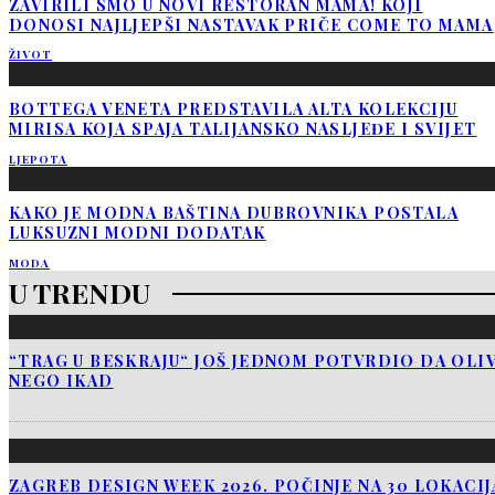
ZAVIRILI SMO U NOVI RESTORAN MAMA! KOJI
DONOSI NAJLJEPŠI NASTAVAK PRIČE COME TO MAMA
ŽIVOT
BOTTEGA VENETA PREDSTAVILA ALTA KOLEKCIJU
MIRISA KOJA SPAJA TALIJANSKO NASLJEĐE I SVIJET
LJEPOTA
KAKO JE MODNA BAŠTINA DUBROVNIKA POSTALA
LUKSUZNI MODNI DODATAK
MODA
U TRENDU
“TRAG U BESKRAJU“ JOŠ JEDNOM POTVRDIO DA OLIV
NEGO IKAD
ZAGREB DESIGN WEEK 2026. POČINJE NA 30 LOKACI