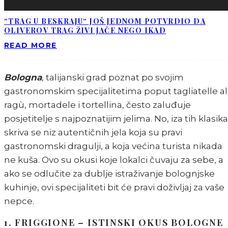
“TRAG U BESKRAJU“ JOŠ JEDNOM POTVRDIO DA
OLIVEROV TRAG ŽIVI JAČE NEGO IKAD
READ MORE
Bologna
, talijanski grad poznat po svojim
gastronomskim specijalitetima poput tagliatelle al
ragù, mortadele i tortellina, često zaluđuje
posjetitelje s najpoznatijim jelima. No, iza tih klasika
skriva se niz autentičnih jela koja su pravi
gastronomski dragulji, a koja većina turista nikada
ne kuša. Ovo su okusi koje lokalci čuvaju za sebe, a
ako se odlučite za dublje istraživanje bolognjske
kuhinje, ovi specijaliteti bit će pravi doživljaj za vaše
nepce.
1. FRIGGIONE – ISTINSKI OKUS BOLOGNE