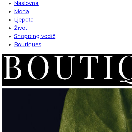
Naslovna
Moda
Ljepota
Život
Shopping vodič
Boutiques