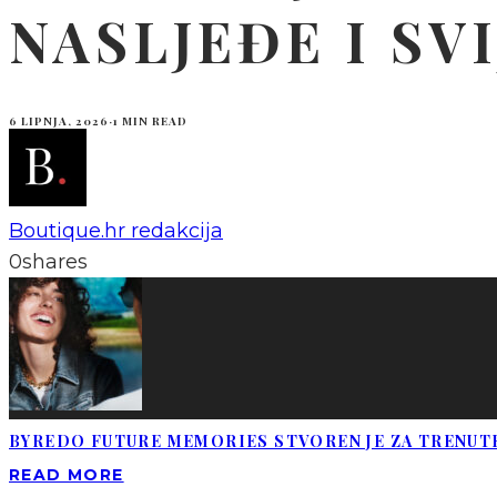
NASLJEĐE I SV
6 LIPNJA, 2026
·
1 MIN READ
Boutique.hr redakcija
0
shares
BYREDO FUTURE MEMORIES STVOREN JE ZA TRENUTK
READ MORE