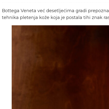
Bottega Veneta već desetljećima gradi prepoznatlj
tehnika pletenja kože koja je postala tihi znak r