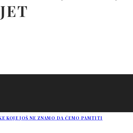
IJET
E KOJE JOŠ NE ZNAMO DA ĆEMO PAMTITI