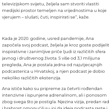
televizijskom svijetu, željela sam stvoriti vlastiti
medijski prostor temeljen na vrijednostima u koje
vjerujem – slušati, čuti, inspirirati se“, kaže.
Kada je 2020. godine, usred pandemije, Ana
započela svoj podcast, željela je kroz goste podijelit
inspirativne i zanimljive priče ljudi iz različitih sfera
javnog i društvenog života. S više od 3,1 milijuna
pregleda, Ana je postala jedna od najutjecajnijih
podcasterica u Hrvatskoj, a njen podcast je dobio
nekoliko različitih ekstenzija.
Ana ističe kako su pripreme za četvrti rođendan
intenzivne i ispunjene adrenalinom, ali i ponosom
zbog svega što je postigla. Njezina vizija, predan ra
i hrabrost omogućili su joj da ideja podcasta raste i