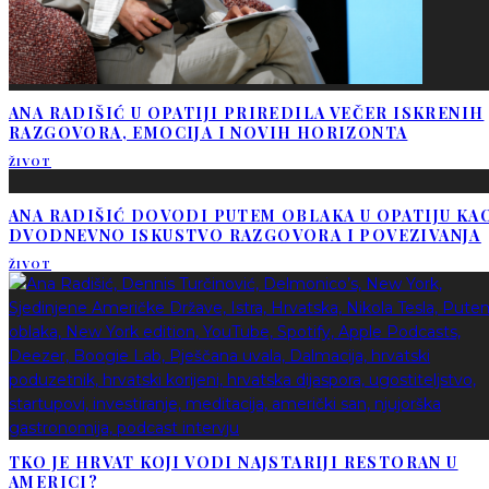
ANA RADIŠIĆ U OPATIJI PRIREDILA VEČER ISKRENIH
RAZGOVORA, EMOCIJA I NOVIH HORIZONTA
ŽIVOT
ANA RADIŠIĆ DOVODI PUTEM OBLAKA U OPATIJU KA
DVODNEVNO ISKUSTVO RAZGOVORA I POVEZIVANJA
ŽIVOT
TKO JE HRVAT KOJI VODI NAJSTARIJI RESTORAN U
AMERICI?