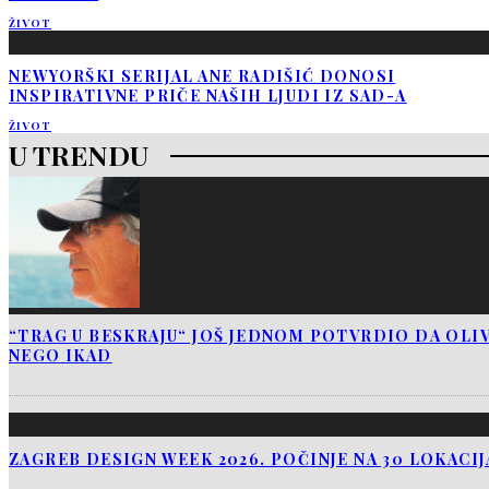
ŽIVOT
NEWYORŠKI SERIJAL ANE RADIŠIĆ DONOSI
INSPIRATIVNE PRIČE NAŠIH LJUDI IZ SAD-A
ŽIVOT
U TRENDU
“TRAG U BESKRAJU“ JOŠ JEDNOM POTVRDIO DA OLIV
NEGO IKAD
ZAGREB DESIGN WEEK 2026. POČINJE NA 30 LOKACI