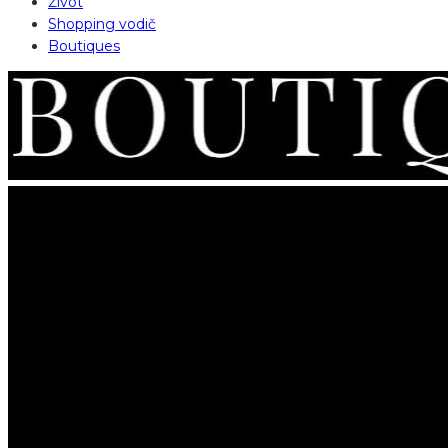
Život
Shopping vodič
Boutiques