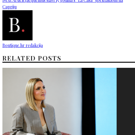
Next Article
Jacquemus slavi 15 godina s “La Casa” spektaklom na
Capriju
Boutique.hr redakcija
RELATED POSTS