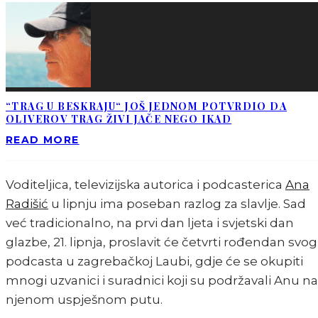
“TRAG U BESKRAJU“ JOŠ JEDNOM POTVRDIO DA
OLIVEROV TRAG ŽIVI JAČE NEGO IKAD
READ MORE
Voditeljica, televizijska autorica i podcasterica
Ana
Radišić
u lipnju ima poseban razlog za slavlje. Sad
već tradicionalno, na prvi dan ljeta i svjetski dan
glazbe, 21. lipnja, proslavit će četvrti rođendan svog
podcasta u zagrebačkoj Laubi, gdje će se okupiti
mnogi uzvanici i suradnici koji su podržavali Anu na
njenom uspješnom putu.