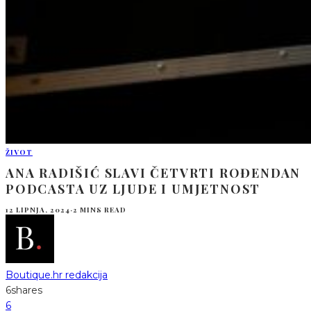
ŽIVOT
ANA RADIŠIĆ SLAVI ČETVRTI ROĐENDAN
PODCASTA UZ LJUDE I UMJETNOST
12 LIPNJA, 2024
·
2 MINS READ
Boutique.hr redakcija
6
shares
6