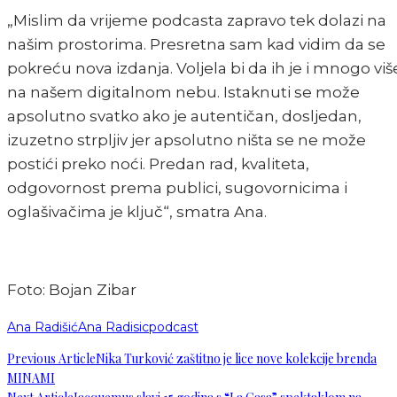
„Mislim da vrijeme podcasta zapravo tek dolazi na
našim prostorima. Presretna sam kad vidim da se
pokreću nova izdanja. Voljela bi da ih je i mnogo viš
na našem digitalnom nebu. Istaknuti se može
apsolutno svatko ako je autentičan, dosljedan,
izuzetno strpljiv jer apsolutno ništa se ne može
postići preko noći. Predan rad, kvaliteta,
odgovornost prema publici, sugovornicima i
oglašivačima je ključ“, smatra Ana.
Foto: Bojan Zibar
Ana Radišić
Ana Radisic
podcast
Previous Article
Nika Turković zaštitno je lice nove kolekcije brenda
MINAMI